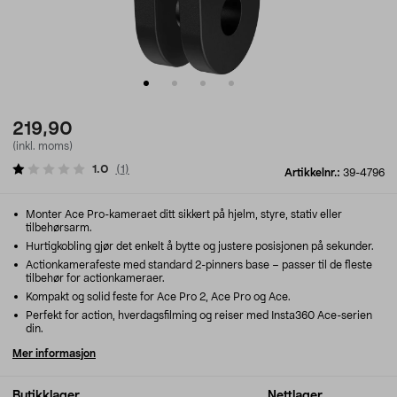
219,90
(inkl. moms)
1.0
(
1
)
Artikkelnr.:
39-4796
Monter Ace Pro-kameraet ditt sikkert på hjelm, styre, stativ eller
tilbehørsarm.
Hurtigkobling gjør det enkelt å bytte og justere posisjonen på sekunder.
Actionkamerafeste med standard 2-pinners base – passer til de fleste
tilbehør for actionkameraer.
Kompakt og solid feste for Ace Pro 2, Ace Pro og Ace.
Perfekt for action, hverdagsfilming og reiser med Insta360 Ace-serien
din.
Mer informasjon
Butikklager
Nettlager