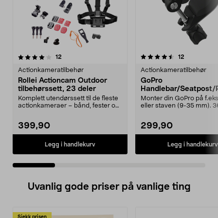
4.5 av 5 stjerner
anmeldelser
4.5 av 5 stjerner
anmeldelse
12
12
Actionkameratilbehør
Actionkameratilbehør
Rollei Actioncam Outdoor
GoPro
tilbehørssett, 23 deler
Handlebar/Seatpost/
Mount, rør/styrefeste.
Komplett utendørssett til de fleste
Monter din GoPro på f.eks.
actionkameraer – bånd, fester og
eller staven (9-35 mm). 
selfiestang...
graders roterende ...
399,90
299,90
Legg i handlekurv
Legg i handlekurv
Uvanlig gode priser på vanlige ting
Sjekk prisen