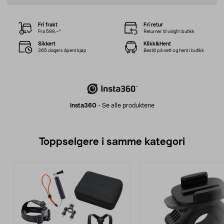
Fri frakt
Fri retur
Fra 599,–*
Returner til valgfri butikk
Sikkert
Klikk&Hent
365 dagers åpent kjøp
Bestill på nett og hent i butikk
Insta360
-
Se alle produktene
Toppselgere i samme kategori