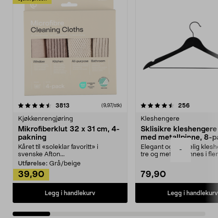
4.5av 5 stjerner
anmeldelser
4.5av 5 stjerner
anmeldels
3813
256
(9,97/stk)
Kjøkkenrengjøring
Kleshengere
Mikrofiberklut 32 x 31 cm, 4-
Sklisikre kleshengere 
pakning
med metallpinne, 8-p
Kåret til «soleklar favoritt» i
Elegant og skikkelig kles
-
svenske Afton...
tre og metall – finnes i fle
Kleshe...
Utførelse:
Grå/beige
39,90
79,90
Legg i handlekurv
Legg i handlekurv