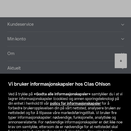
Bunntekst
Kundeservice
Min konto
Om
Product
+
quantity
Aktuelt
Våre selskaper
Vi bruker informasjonskapsler hos Clas Ohlson
Ved å trykke på
«Godta alle informasjonskapsler»
samtykker du i at vi
Finn din butikk
lagrer informasjonskapsler (cookies) og annen sporingsteknologi på
din enhet i henhold til vår
policy for informasjonskapsler
for å
forbedre brukeropplevelsen din på vårt nettsted, analysere bruken av
SE
NO
FI
nettstedet og for å tilpasse våre markedsføringstiltak. Vi bruker fire
typer informasjonskapsler: nødvendige, funksjonelle, analytiske og
annonserelaterte. For nødvendige informasjonskapsler er det ikke noe
krav om samtykke, ettersom de er nødvendige for at nettstedet skal