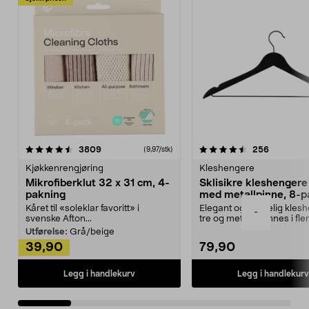
4.5av 5 stjerner
anmeldelser
4.5av 5 stjerner
anmeldels
3809
256
(9,97/stk)
Kjøkkenrengjøring
Kleshengere
Mikrofiberklut 32 x 31 cm, 4-
Sklisikre kleshengere 
pakning
med metallpinne, 8-p
Kåret til «soleklar favoritt» i
Elegant og skikkelig kles
-
svenske Afton...
tre og metall – finnes i fle
Kleshe...
Utførelse:
Grå/beige
39,90
79,90
Legg i handlekurv
Legg i handlekurv