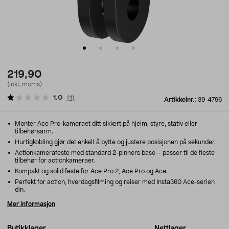
219,90
(inkl. moms)
1.0
(
1
)
Artikkelnr.:
39-4796
Monter Ace Pro-kameraet ditt sikkert på hjelm, styre, stativ eller
tilbehørsarm.
Hurtigkobling gjør det enkelt å bytte og justere posisjonen på sekunder.
Actionkamerafeste med standard 2-pinners base – passer til de fleste
tilbehør for actionkameraer.
Kompakt og solid feste for Ace Pro 2, Ace Pro og Ace.
Perfekt for action, hverdagsfilming og reiser med Insta360 Ace-serien
din.
Mer informasjon
Butikklager
Nettlager