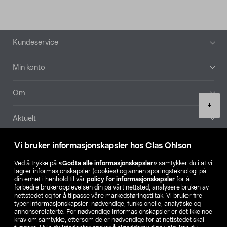
Bunntekst
Kundeservice
Min konto
Om
Product
+
quantity
Aktuelt
Våre selskaper
Vi bruker informasjonskapsler hos Clas Ohlson
Ved å trykke på
«Godta alle informasjonskapsler»
samtykker du i at vi
Finn din butikk
lagrer informasjonskapsler (cookies) og annen sporingsteknologi på
din enhet i henhold til vår
policy for informasjonskapsler
for å
forbedre brukeropplevelsen din på vårt nettsted, analysere bruken av
SE
NO
FI
nettstedet og for å tilpasse våre markedsføringstiltak. Vi bruker fire
typer informasjonskapsler: nødvendige, funksjonelle, analytiske og
annonserelaterte. For nødvendige informasjonskapsler er det ikke noe
krav om samtykke, ettersom de er nødvendige for at nettstedet skal