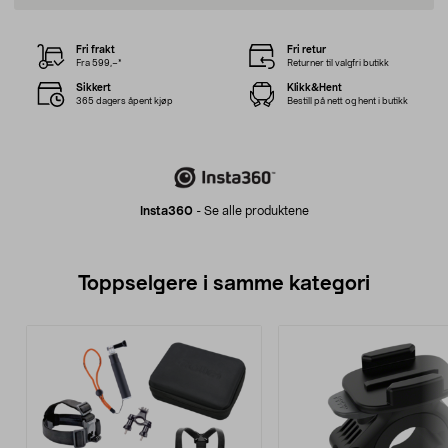
Fri frakt
Fri retur
Fra 599,–*
Returner til valgfri butikk
Sikkert
Klikk&Hent
365 dagers åpent kjøp
Bestill på nett og hent i butikk
Insta360
-
Se alle produktene
Toppselgere i samme kategori