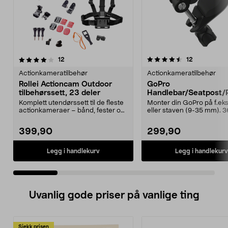
4.5 av 5 stjerner
anmeldelser
4.5 av 5 stjerner
anmeldelse
12
12
Actionkameratilbehør
Actionkameratilbehør
Rollei Actioncam Outdoor
GoPro
tilbehørssett, 23 deler
Handlebar/Seatpost/
Mount, rør/styrefeste.
Komplett utendørssett til de fleste
Monter din GoPro på f.eks.
actionkameraer – bånd, fester og
eller staven (9-35 mm). 
selfiestang...
graders roterende ...
399,90
299,90
Legg i handlekurv
Legg i handlekurv
Uvanlig gode priser på vanlige ting
Sjekk prisen