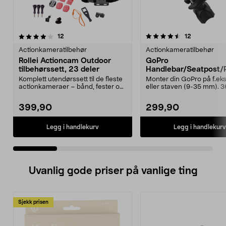
4.5 av 5 stjerner
anmeldelser
4.5 av 5 stjerner
anmeldelse
12
12
Actionkameratilbehør
Actionkameratilbehør
Rollei Actioncam Outdoor
GoPro
tilbehørssett, 23 deler
Handlebar/Seatpost/
Mount, rør/styrefeste.
Komplett utendørssett til de fleste
Monter din GoPro på f.eks.
actionkameraer – bånd, fester og
eller staven (9-35 mm). 
selfiestang...
graders roterende ...
399,90
299,90
Legg i handlekurv
Legg i handlekurv
Uvanlig gode priser på vanlige ting
Sjekk prisen