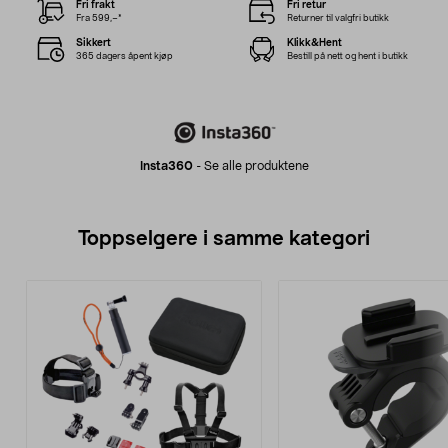
Fri frakt
Fri retur
Fra 599,–*
Returner til valgfri butikk
Sikkert
Klikk&Hent
365 dagers åpent kjøp
Bestill på nett og hent i butikk
Insta360
-
Se alle produktene
Toppselgere i samme kategori