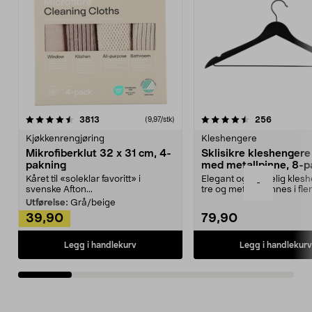
4.5av 5 stjerner
anmeldelser
4.5av 5 stjerner
anmeldels
3813
256
(9,97/stk)
Kjøkkenrengjøring
Kleshengere
Mikrofiberklut 32 x 31 cm, 4-
Sklisikre kleshengere 
pakning
med metallpinne, 8-p
Kåret til «soleklar favoritt» i
Elegant og skikkelig kles
-
svenske Afton...
tre og metall – finnes i fle
Kleshe...
Utførelse:
Grå/beige
39,90
79,90
Legg i handlekurv
Legg i handlekurv