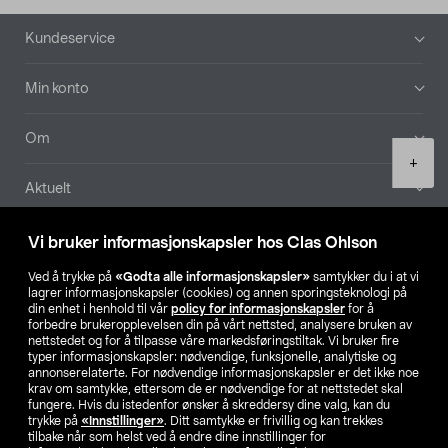
Bunntekst
Kundeservice
Min konto
Om
Product
+
quantity
Aktuelt
Våre selskaper
Vi bruker informasjonskapsler hos Clas Ohlson
Ved å trykke på
«Godta alle informasjonskapsler»
samtykker du i at vi
Finn din butikk
lagrer informasjonskapsler (cookies) og annen sporingsteknologi på
din enhet i henhold til vår
policy for informasjonskapsler
for å
forbedre brukeropplevelsen din på vårt nettsted, analysere bruken av
SE
NO
FI
nettstedet og for å tilpasse våre markedsføringstiltak. Vi bruker fire
typer informasjonskapsler: nødvendige, funksjonelle, analytiske og
annonserelaterte. For nødvendige informasjonskapsler er det ikke noe
krav om samtykke, ettersom de er nødvendige for at nettstedet skal
fungere. Hvis du istedenfor ønsker å skreddersy dine valg, kan du
trykke på
«Innstillinger»
. Ditt samtykke er frivillig og kan trekkes
tilbake når som helst ved å endre dine innstillinger for