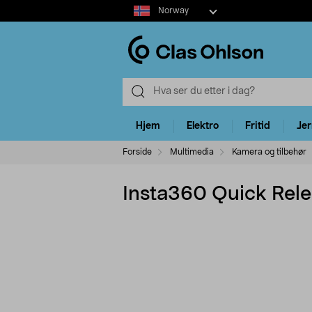
Select
Norway
market
Hjem
Elektro
Fritid
Je
Forside
Multimedia
Kamera og tilbehør
Insta360 Quick Rele