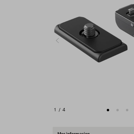
1
/
4