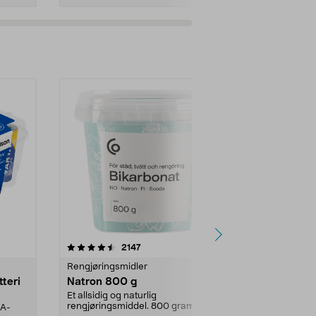
er
4.0av 5 stjerner
anmeldelser
4.5
2147
4
Rengjøringsmidler
Levende lys
tteri
Natron 800 g
Telys steari
prosent ste
Et allsidig og naturlig
rengjøringsmiddel. 800 gram
AA-
100 % stearin