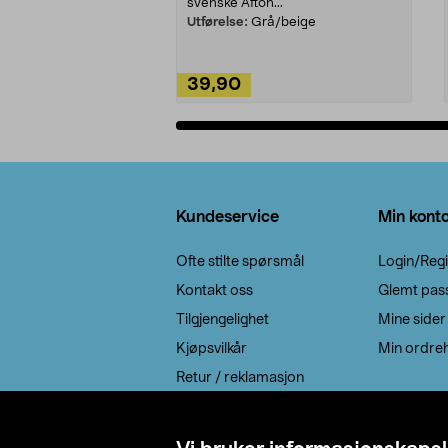
svenske Afton...
Utførelse:
Grå/beige
39,90
Legg i handlekurv
Bunntekst
Kundeservice
Min kont
Ofte stilte spørsmål
Login/Regi
Kontakt oss
Glemt pas
Tilgjengelighet
Mine sider
Kjøpsvilkår
Min ordreh
Retur / reklamasjon
EE-avfall
Cookie policy