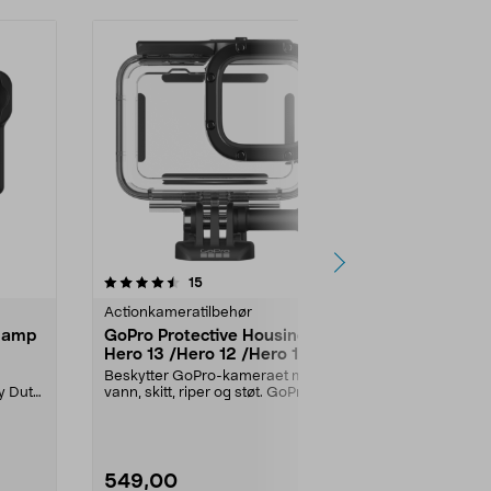
anmeldelser
5.0
15
0.0 av 5 stjerner
Actionkameratilbehør
Actionkamera
Clamp
GoPro Protective Housing til
Insta360 2-
Hero 13 /Hero 12 /Hero 11 /
stativ
Hero 10 / Hero 9,
Beskytter GoPro-kameraet mot
Med Insta360 
undervannshus
y Duty
vann, skitt, riper og støt. GoPro
Selfie Stick +
Protective Housin...
veksle mellom 
549,00
349,90