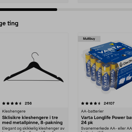
ge ting
Multibuy
4.5av 5 stjerner
anmeldelser
4.5av 5 stjerner
anmeldels
256
24107
Kleshengere
AA-batterier
Sklisikre kleshengere i tre
Varta Longlife Power ba
med metallpinne, 8-pakning
24 pk
Elegant og skikkelig kleshenger av
Svanemerkede AA- eller A