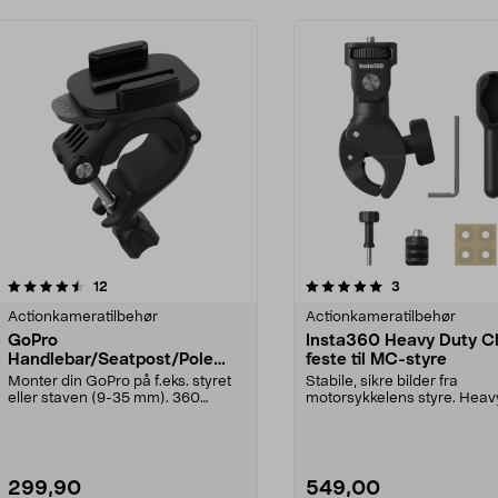
5.0 av 5 stjerner
anmeldelser
4.5 av 5 stjerner
anmeldelser
12
3
Actionkameratilbehør
Actionkameratilbehør
GoPro
Insta360 Heavy Duty 
Handlebar/Seatpost/Pole
feste til MC-styre
Mount, rør/styrefeste.
Monter din GoPro på f.eks. styret
Stabile, sikre bilder fra
eller staven (9-35 mm). 360
motorsykkelens styre. Heav
graders roterende ...
Clamp-feste med kraft...
299,90
549,00