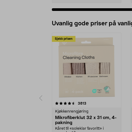
Uvanlig gode priser på vanli
Sjekk prisen
5av 5 stjerner
4.5av 5 stjerner
anmeldelser
3813
Kjøkkenrengjøring
Mikrofiberklut 32 x 31 cm, 4-
pakning
Kåret til «soleklar favoritt» i