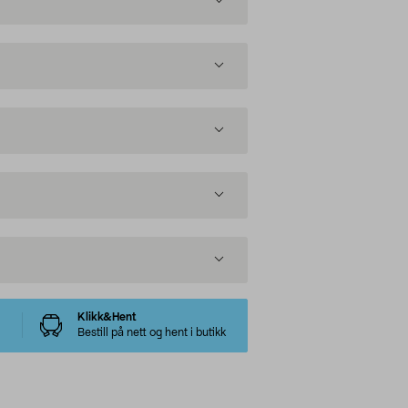
Klikk&Hent
Bestill på nett og hent i butikk