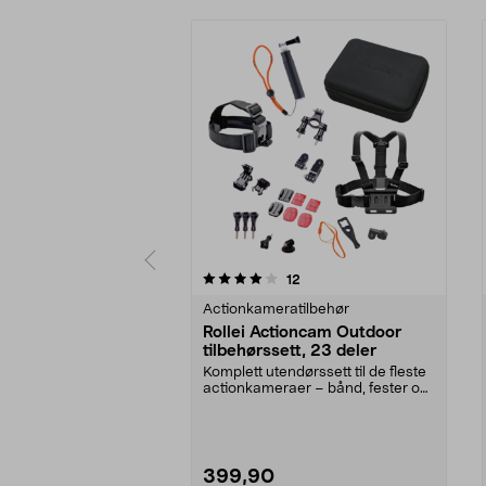
0 av 5 stjerner
4.5 av 5 stjerner
anmeldelser
12
Actionkameratilbehør
Rollei Actioncam Outdoor
tilbehørssett, 23 deler
Komplett utendørssett til de fleste
actionkameraer – bånd, fester og
selfiestang...
399,90