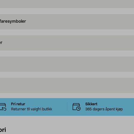
 faresymboler
er
Fri retur
Sikkert
Returner til valgfri butikk
365 dagers åpent kjøp
ri