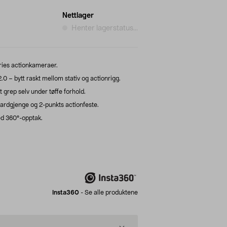
Nettlager
Henter lagerstatus...
ries actionkameraer.
 – bytt raskt mellom stativ og actionrigg.
 grep selv under tøffe forhold.
rdgjenge og 2-punkts actionfeste.
ed 360°-opptak.
Insta360
-
Se alle produktene