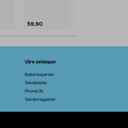
natron – til rengjøring både...
råvarer. Produ
brenner med e
59,90
69,90
Legg i handlekurv
Legg 
Våre selskaper
Batteriexperten
Teknikkdeler
PhoneLife
Teknikmagasinet