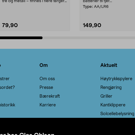
tre og metall – finnes i flere farger.
batterier til fjer...
Kleshe...
Type:
AA/LR6
79,90
149,90
Legg i handlekurv
Legg i handlekurv
o
Om
Aktuelt
strer
Om oss
Høytrykkspylere
sordet?
Presse
Rengjøring
Bærekraft
Griller
istorikk
Karriere
Kantklippere
Solcellebelysning