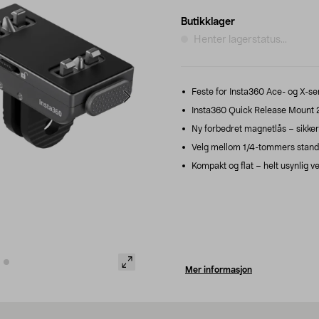
Butikklager
Henter lagerstatus...
Feste for Insta360 Ace- og X-se
Insta360 Quick Release Mount 2.0
Ny forbedret magnetlås – sikkert
Velg mellom 1/4-tommers standa
Kompakt og flat – helt usynlig v
Mer informasjon