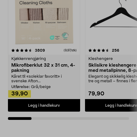
4.5av 5 stjerner
anmeldelser
4.5av 5 stjerner
anmeldels
3809
256
(9,97/stk)
Kjøkkenrengjøring
Kleshengere
Mikrofiberklut 32 x 31 cm, 4-
Sklisikre kleshengere 
pakning
med metallpinne, 8-p
Kåret til «soleklar favoritt» i
Elegant og skikkelig kles
svenske Afton...
tre og metall – finnes i fle
Kleshe...
Utførelse:
Grå/beige
39,90
79,90
Legg i handlekurv
Legg i handlekurv