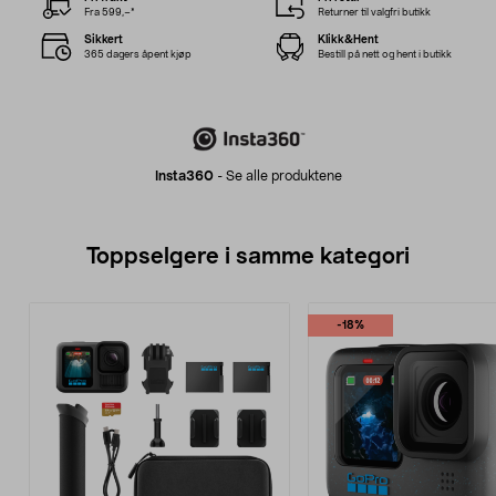
Fra 599,–*
Returner til valgfri butikk
Sikkert
Klikk&Hent
365 dagers åpent kjøp
Bestill på nett og hent i butikk
Insta360
-
Se alle produktene
Toppselgere i samme kategori
-18%