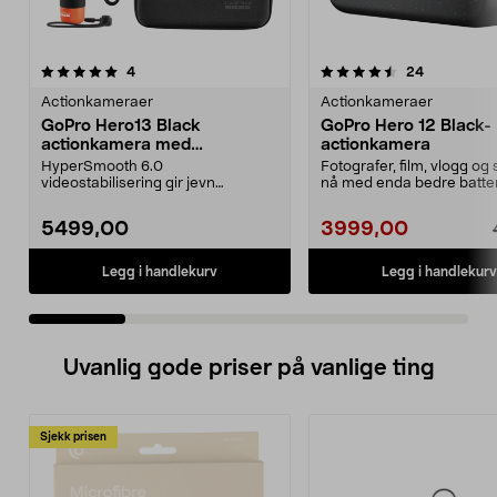
4.5 av 5 stjerner
anmeldelser
5.0 av 5 stjerner
anmeldelse
4
24
Actionkameraer
Actionkameraer
GoPro Hero13 Black
GoPro Hero 12 Black-
actionkamera med
actionkamera
tilbehørspakke.
HyperSmooth 6.0
Fotografer, film, vlogg og
videostabilisering gir jevn
nå med enda bedre batter
bildekvalitet, også i bevegelse.
videostabiliser...
GoP...
5499,00
3999,00
Legg i handlekurv
Legg i handlekurv
Uvanlig gode priser på vanlige ting
Sjekk prisen