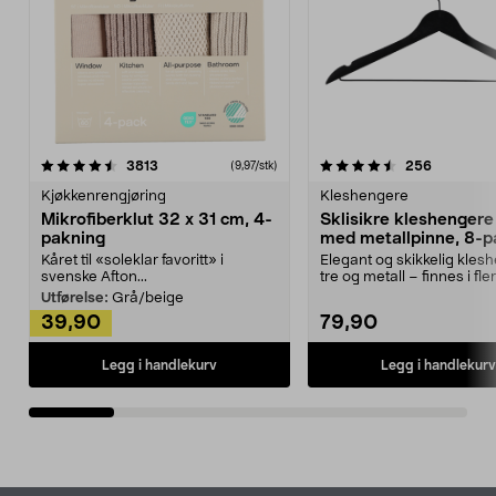
4.5av 5 stjerner
anmeldelser
4.5av 5 stjerner
anmeldels
3813
256
(9,97/stk)
Kjøkkenrengjøring
Kleshengere
Mikrofiberklut 32 x 31 cm, 4-
Sklisikre kleshengere 
pakning
med metallpinne, 8-p
Kåret til «soleklar favoritt» i
Elegant og skikkelig kles
svenske Afton...
tre og metall – finnes i fle
Kleshe...
Utførelse:
Grå/beige
39,90
79,90
Legg i handlekurv
Legg i handlekurv