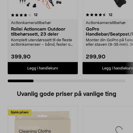
4.5 av 5 stjerner
anmeldelser
5.0 av 5 stjerner
anmeldelse
12
12
Actionkameratilbehør
Actionkameratilbehør
Rollei Actioncam Outdoor
GoPro
tilbehørssett, 23 deler
Handlebar/Seatpost/
Mount, rør/styrefeste.
Komplett utendørssett til de fleste
Monter din GoPro på f.eks.
actionkameraer – bånd, fester og
eller staven (9-35 mm). 
selfiestang...
graders roterende ...
399,90
299,90
Legg i handlekurv
Legg i handlekurv
Uvanlig gode priser på vanlige ting
Sjekk prisen