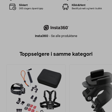
Sikkert
Klikk&Hent
365 dagers åpent kjøp
Bestill på nett og hent i butikk
Insta360
-
Se alle produktene
Toppselgere i samme kategori