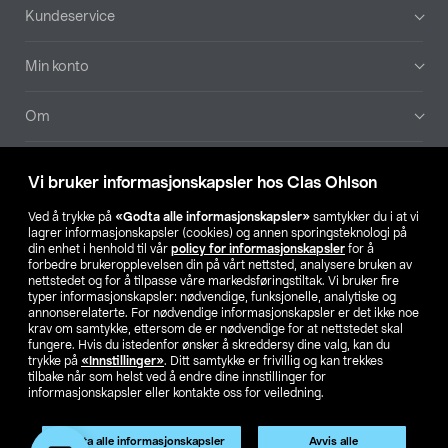
Bunntekst
Kundeservice
Min konto
Om
Aktuelt
Vi bruker informasjonskapsler hos Clas Ohlson
Våre selskaper
Ved å trykke på
«Godta alle informasjonskapsler»
samtykker du i at vi
lagrer informasjonskapsler (cookies) og annen sporingsteknologi på
din enhet i henhold til vår
policy for informasjonskapsler
for å
Finn din butikk
forbedre brukeropplevelsen din på vårt nettsted, analysere bruken av
nettstedet og for å tilpasse våre markedsføringstiltak. Vi bruker fire
typer informasjonskapsler: nødvendige, funksjonelle, analytiske og
annonserelaterte. For nødvendige informasjonskapsler er det ikke noe
SE
NO
FI
krav om samtykke, ettersom de er nødvendige for at nettstedet skal
fungere. Hvis du istedenfor ønsker å skreddersy dine valg, kan du
trykke på
«Innstillinger»
. Ditt samtykke er frivillig og kan trekkes
tilbake når som helst ved å endre dine innstillinger for
informasjonskapsler eller kontakte oss for veiledning.
Godta alle informasjonskapsler
Avvis alle
Privacy statement
Medlemsvilkår
Kjøpsvilkår
For bedrifter