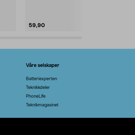
natron – til rengjøring både...
råvarer. Produ
brenner med e
59,90
69,90
Legg i handlekurv
Legg 
Våre selskaper
Batteriexperten
Teknikkdeler
PhoneLife
Teknikmagasinet