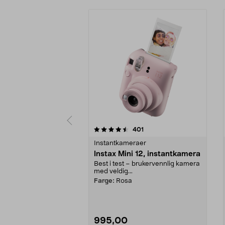
5 av 5 stjerner
4.5 av 5 stjerner
anmeldelser
401
Instantkameraer
Instax Mini 12, instantkamera
Best i test – brukervennlig kamera
med veldig...
Farge:
Rosa
995,00