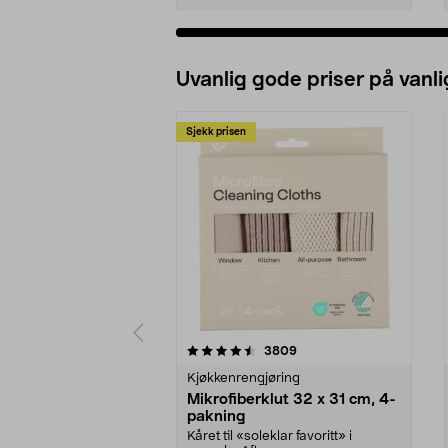
Uvanlig gode priser på vanli
Sjekk prisen
5av 5 stjerner
4.5av 5 stjerner
anmeldelser
3809
Kjøkkenrengjøring
Mikrofiberklut 32 x 31 cm, 4-
pakning
Kåret til «soleklar favoritt» i