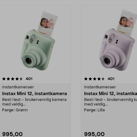
4.5 av 5 stjerner
anmeldelser
5.0 av 5 stjerner
anmeldelser
401
401
Instantkameraer
Instantkameraer
Instax Mini 12, instantkamera
Instax Mini 12, instant
Best i test – brukervennlig kamera
Best i test – brukervennlig
med veldig...
med veldig...
Farge:
Grønn
Farge:
Lilla
995,00
995,00