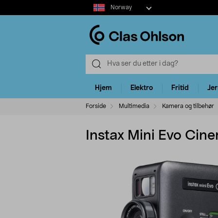
Select
Norway
market
Hjem
Elektro
Fritid
Je
Forside
Multimedia
Kamera og tilbehør
Instax Mini Evo Cin