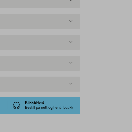
Klikk&Hent
Bestill på nett og hent i butikk