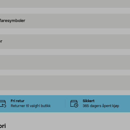
 faresymboler
er
Fri retur
Sikkert
Returner til valgfri butikk
365 dagers åpent kjøp
ri