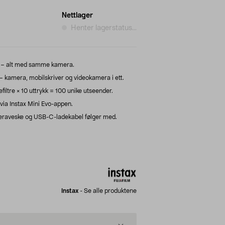
Nettlager
Henter lagerstatus...
 ut – alt med samme kamera.
– kamera, mobilskriver og videokamera i ett.
ltre × 10 uttrykk = 100 unike utseender.
 via Instax Mini Evo-appen.
ameraveske og USB-C-ladekabel følger med.
Instax
-
Se alle produktene