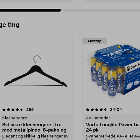
ge ting
Multibuy
4.5av 5 stjerner
anmeldelser
4.5av 5 stjerner
anmeldels
256
24104
Kleshengere
AA-batterier
Sklisikre kleshengere i tre
Varta Longlife Power ba
med metallpinne, 8-pakning
24 pk
Elegant og skikkelig kleshenger av
Svanemerkede AA- eller A