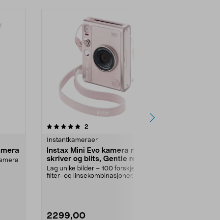
Nyhet
anmeldelser
4.5
2
0.0 av 5 stjerner
Instantkameraer
Instantkamer
kamera
Instax Mini Evo kamera med
Instax Mini
skriver og blits, Gentle rose
 kamera
Ta bilder og f
gang – ta var..
Lag unike bilder – 100 forskjellige
filter- og linsekombinasjoner.
Farge:
Rosa
Instax Mini E...
2299,00
1099,00