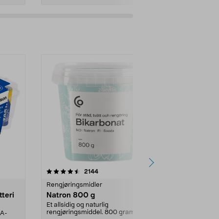
er
4.0av 5 stjerner
anmeldelser
4.5
2144
4
Rengjøringsmidler
Levende lys
tteri
Natron 800 g
Telys steari
prosent ste
Et allsidig og naturlig
rengjøringsmiddel. 800 gram
AA-
100 % stearin