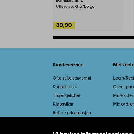
svenske Afton...
Utførelse:
Grå/beige
39,90
Legg i handlekurv
Bunntekst
Kundeservice
Min kont
Ofte stilte spørsmål
Login/Regi
Kontakt oss
Glemt pas
Tilgjengelighet
Mine sider
Kjøpsvilkår
Min ordreh
Retur / reklamasjon
EE-avfall
Cookie policy