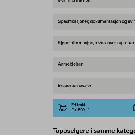
Mer informasjon
Spesifikasjoner, dokumentasjon og ev.
Kjøpsinformasjon, leveranser og retur
Anmeldelser
Eksperten svarer
Fri frakt
Fra 599,–*
Toppselgere i samme katego