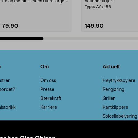
tre og metall – finnes i flere farger.
batterier til fjer...
Kleshe...
Type:
AA/LR6
79,90
149,90
Legg i handlekurv
Legg i handlekurv
o
Om
Aktuelt
strer
Om oss
Høytrykkspylere
sordet?
Presse
Rengjøring
Bærekraft
Griller
istorikk
Karriere
Kantklippere
Solcellebelysning