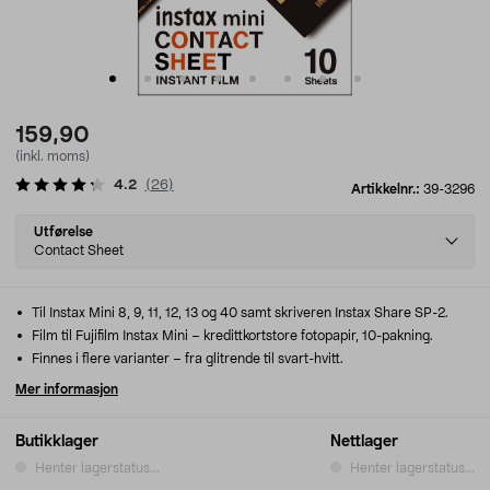
159,90
(inkl. moms)
4.2
(
26
)
Artikkelnr.:
39-3296
Select
Utførelse
variant
Contact Sheet
Til Instax Mini 8, 9, 11, 12, 13 og 40 samt skriveren Instax Share SP-2.
Film til Fujifilm Instax Mini – kredittkortstore fotopapir, 10-pakning.
Finnes i flere varianter – fra glitrende til svart-hvitt.
Mer informasjon
Butikklager
Nettlager
Henter lagerstatus...
Henter lagerstatus...