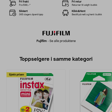
Fri frakt
Fri retur
Fra 599,–*
Returner til valgfri butikk
Sikkert
Klikk&Hent
365 dagers åpent kjøp
Bestill på nett og hent i butikk
Fujifilm
-
Se alle produktene
Toppselgere i samme kategori
Sjekk prisen