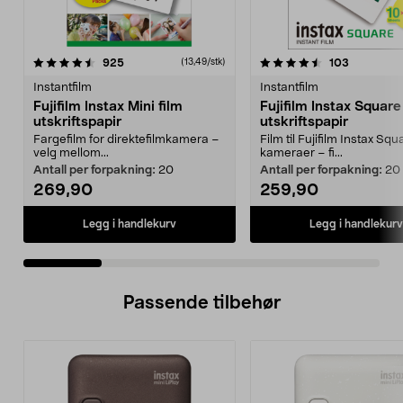
4.5 av 5 stjerner
anmeldelser
4.5 av 5 stjerner
anmeldels
925
103
(13,49/stk)
Instantfilm
Instantfilm
Fujifilm Instax Mini film
Fujifilm Instax Square
utskriftspapir
utskriftspapir
Fargefilm for direktefilmkamera –
Film til Fujifilm Instax Squ
velg mellom...
kameraer – fi...
Antall per forpakning:
20
Antall per forpakning:
20
269,90
259,90
Legg i handlekurv
Legg i handlekurv
Passende tilbehør