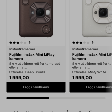
3.0av 5 stjerner
anmeldelser
3.0av 5 stjerner
anmeldelser
9
9
Instantkameraer
Instantkameraer
Fujifilm Instax Mini LiPlay
Fujifilm Instax Mini Li
kamera
kamera
Skriv ut bildene rett fra kameraet
Skriv ut bildene rett fra 
eller smar...
eller smar...
Utførelse:
Deep Bronze
Utførelse:
Misty White
1 999,00
1 999,00
Legg i handlekurv
Legg i handlekurv