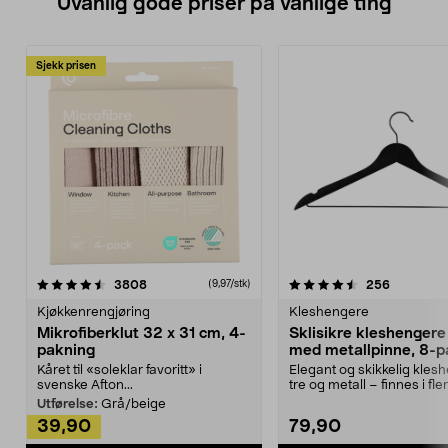
Uvanlig gode priser på vanlige ting
Sjekk prisen
4.5av 5 stjerner
anmeldelser
4.5av 5 stjerner
anmeldels
3808
256
(9,97/stk)
Kjøkkenrengjøring
Kleshengere
Mikrofiberklut 32 x 31 cm, 4-
Sklisikre kleshengere 
pakning
med metallpinne, 8-p
Kåret til «soleklar favoritt» i
Elegant og skikkelig kles
svenske Afton...
tre og metall – finnes i fle
Kleshe...
Utførelse:
Grå/beige
39,90
79,90