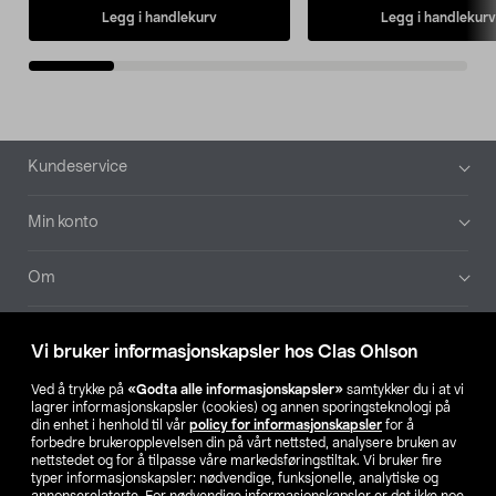
Legg i handlekurv
Legg i handlekurv
Bunntekst
Kundeservice
Min konto
Om
Aktuelt
Vi bruker informasjonskapsler hos Clas Ohlson
Våre selskaper
Ved å trykke på
«Godta alle informasjonskapsler»
samtykker du i at vi
lagrer informasjonskapsler (cookies) og annen sporingsteknologi på
din enhet i henhold til vår
policy for informasjonskapsler
for å
Finn din butikk
forbedre brukeropplevelsen din på vårt nettsted, analysere bruken av
nettstedet og for å tilpasse våre markedsføringstiltak. Vi bruker fire
typer informasjonskapsler: nødvendige, funksjonelle, analytiske og