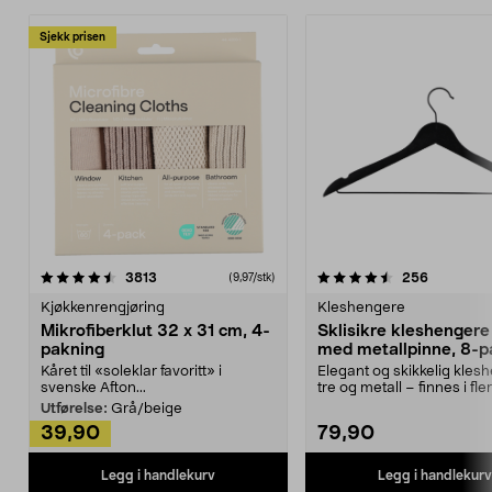
Sjekk prisen
4.5av 5 stjerner
anmeldelser
4.5av 5 stjerner
anmeldels
3813
256
(9,97/stk)
Kjøkkenrengjøring
Kleshengere
Mikrofiberklut 32 x 31 cm, 4-
Sklisikre kleshengere 
pakning
med metallpinne, 8-p
Kåret til «soleklar favoritt» i
Elegant og skikkelig kles
svenske Afton...
tre og metall – finnes i fle
Kleshe...
Utførelse:
Grå/beige
39,90
79,90
Legg i handlekurv
Legg i handlekurv