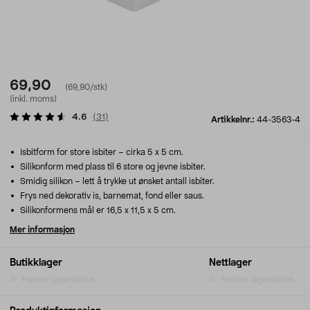
69,90
(69,90/stk)
(inkl. moms)
4.6
(
31
)
Artikkelnr.:
44-3563-4
Isbitform for store isbiter – cirka 5 x 5 cm.
Silikonform med plass til 6 store og jevne isbiter.
Smidig silikon – lett å trykke ut ønsket antall isbiter.
Frys ned dekorativ is, barnemat, fond eller saus.
Silikonformens mål er 16,5 x 11,5 x 5 cm.
Mer informasjon
Butikklager
Nettlager
Henter lagerstatus...
Henter lagerstatus...