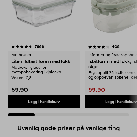
4.0 av 5 stjerner
anmeldelser
4.5 av 5 stjerner
anmeldel
7668
408
Matbokser
Isformer og fryseroppbev
Liten ildfast form med lokk
Isbitform med lokk, i
skje
Matboks i glass for
matoppbevaring i kjøleska...
Frys opptil 28 isbiter om
og oppbevar isbitene i de
Volum:
0,8 l
praktiske boksen. Is...
59,90
99,90
Legg i handlekurv
Legg i handlekurv
Uvanlig gode priser på vanlige ting