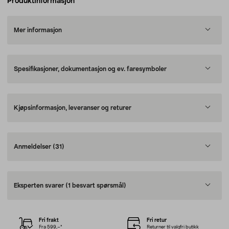
Produktinformasjon
Mer informasjon
Spesifikasjoner, dokumentasjon og ev. faresymboler
Kjøpsinformasjon, leveranser og returer
Anmeldelser
(31)
Eksperten svarer
(1 besvart spørsmål)
Fri frakt
Fri retur
Fra 599,–*
Returner til valgfri butikk