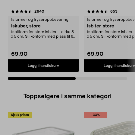
4.5av 5 stjerner
anmeldelser
4.5av 5 stjerner
anmeldels
2640
653
Isformer og fryseroppbevaring
Isformer og fryseroppbev
Iskuber, store
Isbiter, store
Isbitform for store isbiter – cirka 5
Isbitform for store isbiter 
x 5 cm. Silikonform med plass til 6
x 5 cm. Silikonform med pla
store ...
store ...
69,90
69,90
Legg i handlekurv
Legg i handlekurv
Toppselgere i samme kategori
Sjekk prisen
-33%