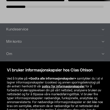
Bunntekst
Kundeservice
Min konto
Om
Aktuelt
Vi bruker informasjonskapsler hos Clas Ohlson
Våre selskaper
Ved å trykke på
«Godta alle informasjonskapsler»
samtykker du i at vi
lagrer informasjonskapsler (cookies) og annen sporingsteknologi på
din enhet i henhold til vår
policy for informasjonskapsler
for å
Finn din butikk
forbedre brukeropplevelsen din på vårt nettsted, analysere bruken av
nettstedet og for å tilpasse våre markedsføringstiltak. Vi bruker fire
typer informasjonskapsler: nødvendige, funksjonelle, analytiske og
annonserelaterte. For nødvendige informasjonskapsler er det ikke noe
SE
NO
FI
krav om samtykke, ettersom de er nødvendige for at nettstedet skal