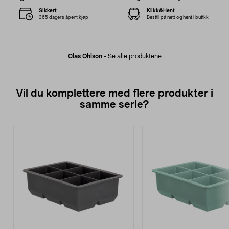
Sikkert
Klikk&Hent
365 dagers åpent kjøp
Bestill på nett og hent i butikk
Clas Ohlson
-
Se alle produktene
Vil du komplettere med flere produkter i
samme serie?