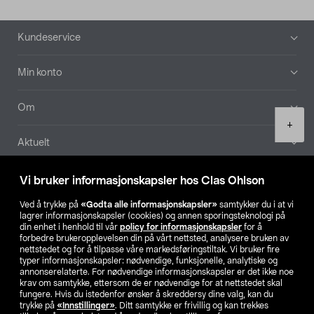
Bunntekst
Kundeservice
Min konto
Om
Product
+
quantity
Aktuelt
Våre selskaper
Vi bruker informasjonskapsler hos Clas Ohlson
Ved å trykke på
«Godta alle informasjonskapsler»
samtykker du i at vi
Finn din butikk
lagrer informasjonskapsler (cookies) og annen sporingsteknologi på
din enhet i henhold til vår
policy for informasjonskapsler
for å
forbedre brukeropplevelsen din på vårt nettsted, analysere bruken av
SE
NO
FI
nettstedet og for å tilpasse våre markedsføringstiltak. Vi bruker fire
typer informasjonskapsler: nødvendige, funksjonelle, analytiske og
annonserelaterte. For nødvendige informasjonskapsler er det ikke noe
krav om samtykke, ettersom de er nødvendige for at nettstedet skal
fungere. Hvis du istedenfor ønsker å skreddersy dine valg, kan du
trykke på
«Innstillinger»
. Ditt samtykke er frivillig og kan trekkes