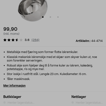
99,90
(inkl. moms)
3.6
(
284
)
Artikkelnr.:
44-4714
Metallskje med fjæring som former flotte iskremkuler.
Klassisk mekanisk iskremskje med et skjær som skyver kulen ut, noe
som forenkler serveringen.
Robust skje som hjelper deg til å forme kuler av iskrem, kakedeig,
potetstappe, ris og mye mer.
Stor isskje i rustfritt stål. Lengde 23 cm. Kulediameter: 6 cm.
Tåler maskinvask.
Mer informasjon
Butikklager
Nettlager
Henter lagerstatus...
Henter lagerstatus...