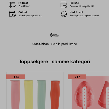
Fri frakt
Fri retur
Fra 599,–*
Returner til valgfri butikk
Sikkert
Klikk&Hent
365 dagers åpent kjøp
Bestill på nett og hent i butikk
Clas Ohlson
-
Se alle produktene
Toppselgere i samme kategori
-33%
-33%