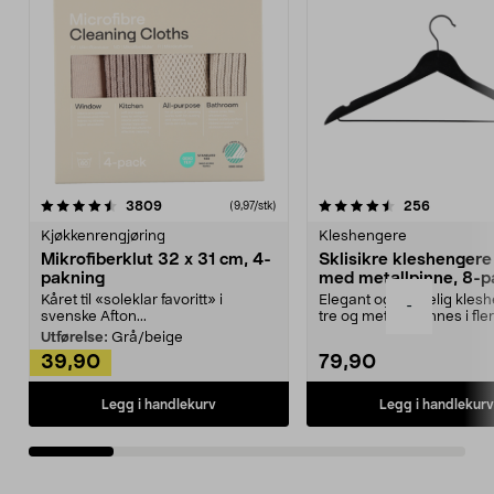
4.5av 5 stjerner
anmeldelser
4.5av 5 stjerner
anmeldels
3809
256
(9,97/stk)
Kjøkkenrengjøring
Kleshengere
Mikrofiberklut 32 x 31 cm, 4-
Sklisikre kleshengere 
pakning
med metallpinne, 8-p
Kåret til «soleklar favoritt» i
Elegant og skikkelig kles
-
svenske Afton...
tre og metall – finnes i fle
Kleshe...
Utførelse:
Grå/beige
39,90
79,90
Legg i handlekurv
Legg i handlekurv