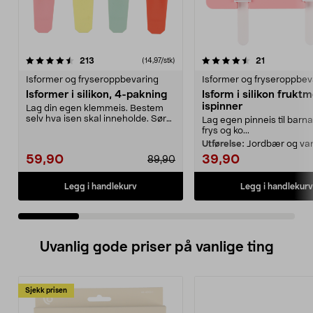
4.5 av 5 stjerner
anmeldelser
3.5 av 5 stjerner
anmeldelse
213
21
(14,97/stk)
Isformer og fryseroppbevaring
Isformer og fryseroppbev
Isformer i silikon, 4-pakning
Isform i silikon fruktm
ispinner
Lag din egen klemmeis. Bestem
selv hva isen skal inneholde. Sørg
Lag egen pinneis til barna 
for at det allt...
frys og ko...
Utførelse:
Jordbær og va
59,90
39,90
89,90
Legg i handlekurv
Legg i handlekurv
Uvanlig gode priser på vanlige ting
Sjekk prisen