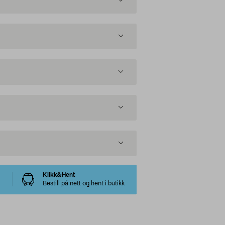
Klikk&Hent
Bestill på nett og hent i butikk