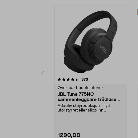
5 av 5 stjerner
4.0 av 5 stjerner
anmeldelser
378
Over-ear hodetelefoner
JBL Tune 775NC
sammenleggbare trådløse
over ear-hodetelefoner,
Adaptiv støyreduksjon – lytt
svarte
uforstyrret eller slipp inn
omgivelsene med Smart A...
1290,00