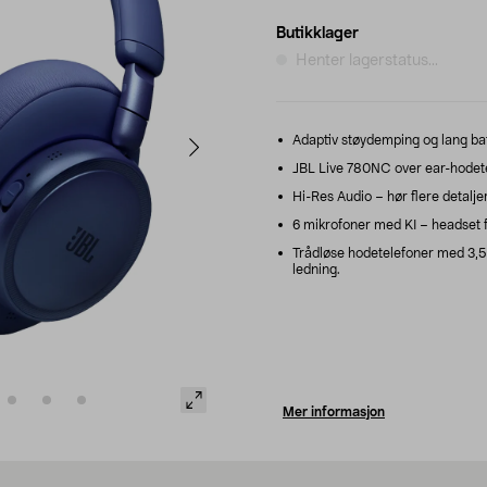
Butikklager
Henter lagerstatus...
Adaptiv støydemping og lang batte
JBL Live 780NC over ear-hodetele
Hi-Res Audio – hør flere detaljer
6 mikrofoner med KI – headset fo
Trådløse hodetelefoner med 3,5 
ledning.
Mer informasjon