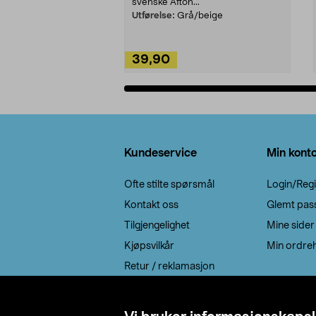
svenske Afton...
Utførelse:
Grå/beige
39,90
Legg i handlekurv
Bunntekst
Kundeservice
Min kont
Ofte stilte spørsmål
Login/Regi
Kontakt oss
Glemt pas
Tilgjengelighet
Mine sider
Kjøpsvilkår
Min ordreh
Retur / reklamasjon
EE-avfall
Cookie policy