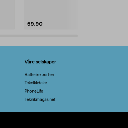
natron – til rengjøring både...
råvarer. Produ
brenner med e
59,90
69,90
Legg i handlekurv
Legg 
Våre selskaper
Batteriexperten
Teknikkdeler
PhoneLife
Teknikmagasinet