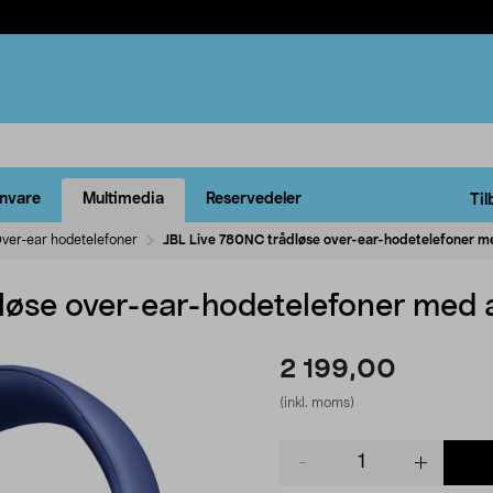
rnvare
Multimedia
Reservedeler
Til
ver-ear hodetelefoner
JBL Live 780NC trådløse over-ear-hodetelefoner 
løse over-ear-hodetelefoner med
2 199,00
(inkl. moms)
Product
quantity