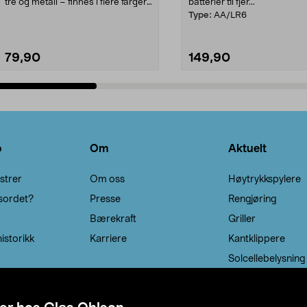
tre og metall – finnes i flere farger.
batterier til fjer...
Kleshe...
Type:
AA/LR6
79,90
149,90
Legg i handlekurv
Legg i handlekurv
o
Om
Aktuelt
strer
Om oss
Høytrykkspylere
sordet?
Presse
Rengjøring
Bærekraft
Griller
istorikk
Karriere
Kantklippere
Solcellebelysning