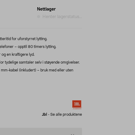
Nettlager
Henter lagerstatus...
ritid for uforstyrret lytting.
foner – opptil 80 timers lytting.
 og en kraftigere lyd.
r tydelige samtaler selv i støyende omgivelser.
mm-kabel (inkludert) – bruk med eller uten
Jbl
-
Se alle produktene