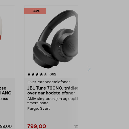
-33%
-34%
4.5 av 5 stjerner
anmeldelser
4.0
662
1
Over-ear hodetelefoner
Over-ear hod
øse
JBL Tune 760NC, trådløse
Sony WH-C
d ANC
over ear hodetelefoner
over ear-h
støyreduse
lpass
Aktiv støyreduksjon og opptil 50
Behagelig lyd
timers batte...
støy. Sony WH
Farge:
Svart
Farge:
Hvit
799,00
790,00
799,00
1190,00