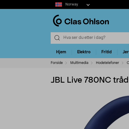
Select
Norway
market
Hjem
Elektro
Fritid
Je
Forside
Multimedia
Hodetelefoner
O
JBL Live 780NC tråd