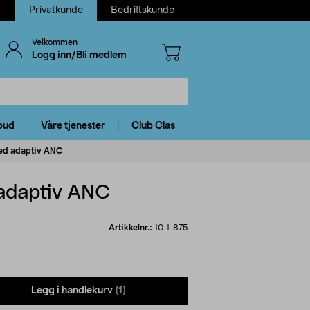
Privatkunde
Bedriftskunde
Velkommen
Logg inn/Bli medlem
bud
Våre tjenester
Club Clas
med adaptiv ANC
 adaptiv ANC
Artikkelnr.:
10-1-875
Legg i handlekurv
(1)