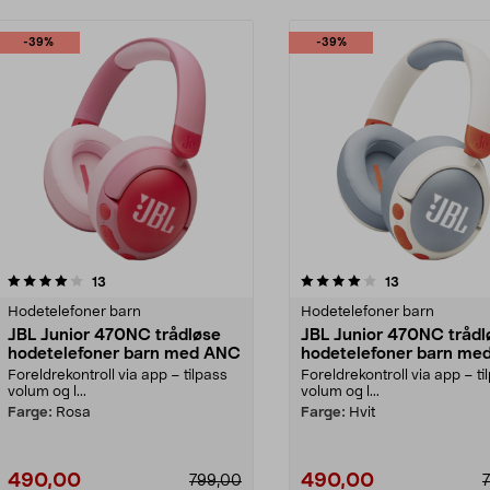
-39%
-39%
4.0 av 5 stjerner
anmeldelser
4.5 av 5 stjerner
anmeldelser
13
13
Hodetelefoner barn
Hodetelefoner barn
JBL Junior 470NC trådløse
JBL Junior 470NC trådl
hodetelefoner barn med ANC
hodetelefoner barn me
Foreldrekontroll via app – tilpass
Foreldrekontroll via app – ti
volum og l...
volum og l...
Farge:
Rosa
Farge:
Hvit
490,00
490,00
799,00