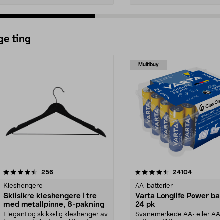
ge ting
Multibuy
4.5av 5 stjerner
anmeldelser
4.5av 5 stjerner
anmeldels
256
24104
Kleshengere
AA-batterier
Sklisikre kleshengere i tre
Varta Longlife Power ba
med metallpinne, 8-pakning
24 pk
Elegant og skikkelig kleshenger av
Svanemerkede AA- eller A