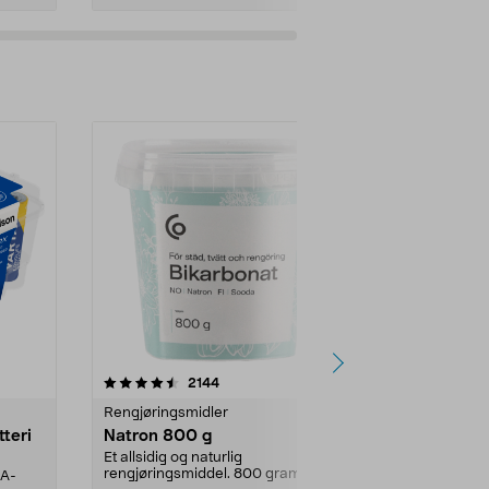
er
4.0av 5 stjerner
anmeldelser
4.5
2144
4
Rengjøringsmidler
Levende lys
tteri
Natron 800 g
Telys steari
prosent ste
Et allsidig og naturlig
rengjøringsmiddel. 800 gram
AA-
100 % stearin