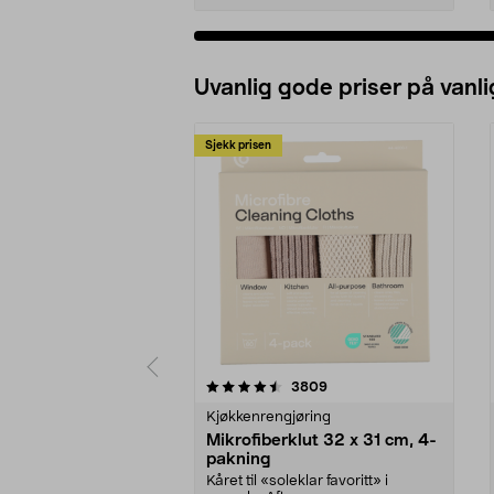
Uvanlig gode priser på vanli
Sjekk prisen
5av 5 stjerner
4.5av 5 stjerner
anmeldelser
3809
Kjøkkenrengjøring
Mikrofiberklut 32 x 31 cm, 4-
pakning
Kåret til «soleklar favoritt» i