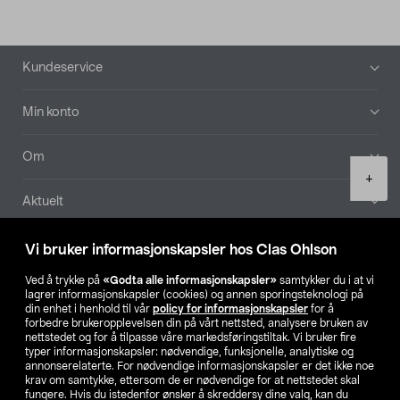
Bunntekst
Kundeservice
Min konto
Om
Product
+
quantity
Aktuelt
Våre selskaper
Vi bruker informasjonskapsler hos Clas Ohlson
Ved å trykke på
«Godta alle informasjonskapsler»
samtykker du i at vi
Finn din butikk
lagrer informasjonskapsler (cookies) og annen sporingsteknologi på
din enhet i henhold til vår
policy for informasjonskapsler
for å
forbedre brukeropplevelsen din på vårt nettsted, analysere bruken av
SE
NO
FI
nettstedet og for å tilpasse våre markedsføringstiltak. Vi bruker fire
typer informasjonskapsler: nødvendige, funksjonelle, analytiske og
annonserelaterte. For nødvendige informasjonskapsler er det ikke noe
krav om samtykke, ettersom de er nødvendige for at nettstedet skal
fungere. Hvis du istedenfor ønsker å skreddersy dine valg, kan du