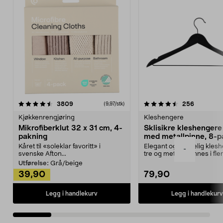
4.5av 5 stjerner
anmeldelser
4.5av 5 stjerner
anmeldels
3809
256
(9,97/stk)
Kjøkkenrengjøring
Kleshengere
Mikrofiberklut 32 x 31 cm, 4-
Sklisikre kleshengere 
pakning
med metallpinne, 8-p
Kåret til «soleklar favoritt» i
Elegant og skikkelig kles
-
svenske Afton...
tre og metall – finnes i fle
Kleshe...
Utførelse:
Grå/beige
39,90
79,90
Legg i handlekurv
Legg i handlekurv