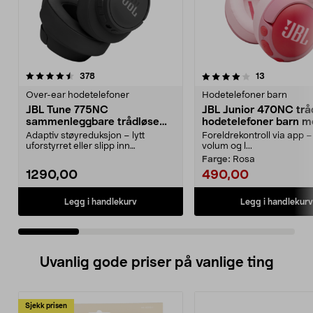
4.0 av 5 stjerner
anmeldelser
4.0 av 5 stjerner
anmeldelse
378
13
Over-ear hodetelefoner
Hodetelefoner barn
JBL Tune 775NC
JBL Junior 470NC trå
sammenleggbare trådløse
hodetelefoner barn 
over ear-hodetelefoner,
Adaptiv støyreduksjon – lytt
Foreldrekontroll via app –
svarte
uforstyrret eller slipp inn
volum og l...
omgivelsene med Smart A...
Farge:
Rosa
1290,00
490,00
Legg i handlekurv
Legg i handlekurv
Uvanlig gode priser på vanlige ting
Sjekk prisen