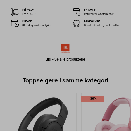
Fri frakt
Fri retur
Fra 599,–*
Returner til valgfri butikk
Sikkert
Klikk&Hent
365 dagers åpent kjøp
Bestill på nett og hent i butikk
Jbl
-
Se alle produktene
Toppselgere i samme kategori
-39%