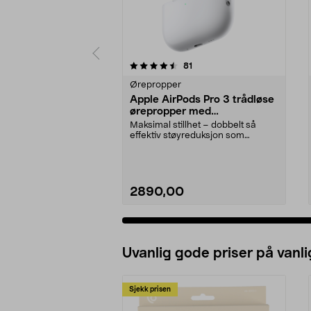
5 av 5 stjerner
4.0 av 5 stjerner
anmeldelser
81
Ørepropper
Apple AirPods Pro 3 trådløse
ørepropper med
støyreduksjon
Maksimal stillhet – dobbelt så
effektiv støyreduksjon som
forgjengeren. Apple Ai...
2890,00
Uvanlig gode priser på vanli
Sjekk prisen