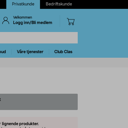
Privatkunde
Bedriftskunde
Velkommen
Logg inn/Bli medlem
bud
Våre tjenester
Club Clas
t
er
lignende produkter.