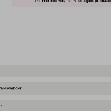
Du finner informasjon om det utgåtte produktet
 faresymboler
er