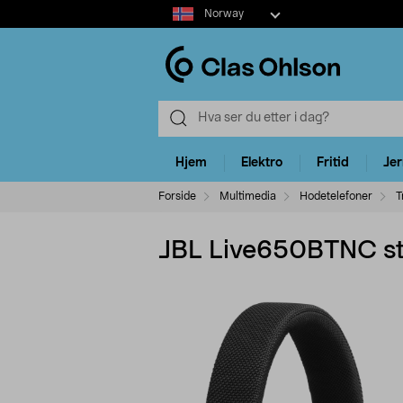
Select
Norway
market
Hjem
Elektro
Fritid
Je
Forside
Multimedia
Hodetelefoner
T
JBL Live650BTNC st