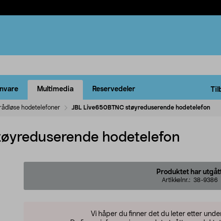
rnvare
Multimedia
Reservedeler
Til
rådløse hodetelefoner
JBL Live650BTNC støyreduserende hodetelefon
øyreduserende hodetelefon
Produktet har utgåt
Artikkelnr.:
38-9386
Vi håper du finner det du leter etter und