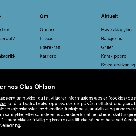
o
Om
Aktuelt
strer
Om oss
Høytrykkspylere
sordet?
Presse
Rengjøring
Bærekraft
Griller
istorikk
Karriere
Kantklippere
Solcellebelysning
er hos Clas Ohlson
kapsler»
samtykker du i at vi lagrer informasjonskapsler (cookies) og 
sler
for å forbedre brukeropplevelsen din på vårt nettsted, analysere b
 informasjonskapsler: nødvendige, funksjonelle, analytiske og annonse
om samtykke, ettersom de er nødvendige for at nettstedet skal fungere
. Ditt samtykke er frivillig og kan trekkes tilbake når som helst ved å endr
veiledning.
lson
Privacy statement
Medlemsvilkår
Kjøpsvilkår
F