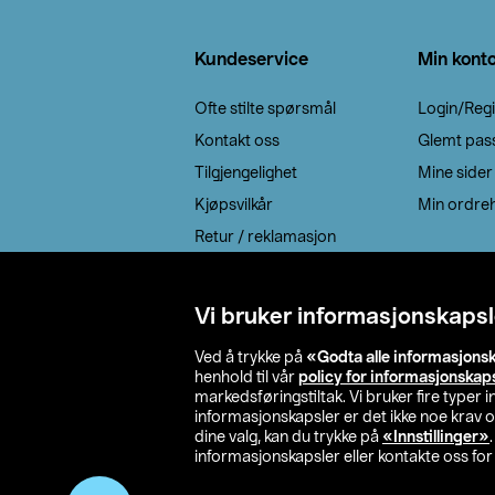
Bunntekst
Kundeservice
Min kont
Ofte stilte spørsmål
Login/Regi
Kontakt oss
Glemt pas
Tilgjengelighet
Mine sider
Kjøpsvilkår
Min ordreh
Retur / reklamasjon
EE-avfall
Cookie policy
Vi bruker informasjonskapsl
Leveringsalternativ
Ved å trykke på
«Godta alle informasjons
henhold til vår
policy for informasjonskap
markedsføringstiltak. Vi bruker fire typer
informasjonskapsler er det ikke noe krav 
dine valg, kan du trykke på
«Innstillinger»
informasjonskapsler eller kontakte oss for 
© 2026 Clas Oh