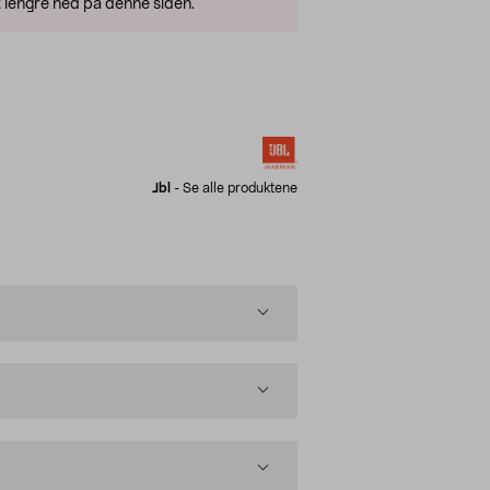
 lengre ned på denne siden.
Jbl
-
Se alle produktene