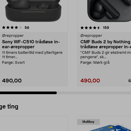
4.5 av 5 stjerner
anmeldelser
4.5 av 5 stjerner
anmeldelser
56
159
Ørepropper
Ørepropper
Sony WF-C510 trådløse in-
CMF Buds 2 by Nothing
ear-ørepropper
trådløse ørepropper in-
11 timers batteritid med ytterligere
"CMF Buds 2 gir ekstremt m
11 timer...
pengene", sk...
Farge:
Svart
Farge:
Mørk grå
490,00
490,00
6
ge ting
Multibuy