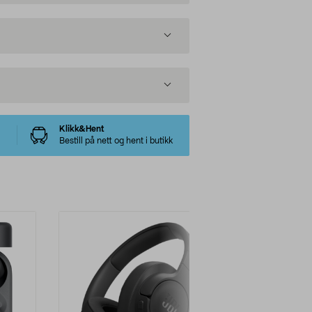
Klikk&Hent
Bestill på nett og hent i butikk