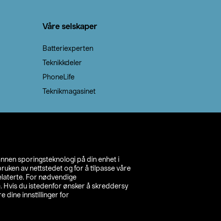
Våre selskaper
Batteriexperten
Teknikkdeler
PhoneLife
Teknikmagasinet
annen sporingsteknologi på din enhet i
ruken av nettstedet og for å tilpasse våre
relaterte. For nødvendige
. Hvis du istedenfor ønsker å skreddersy
e dine innstillinger for
inn din butikk