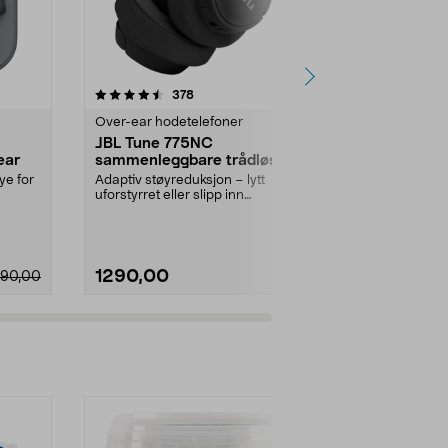
4.5 av 5 stjerner
anmeldelser
4.5
378
1
Over-ear hodetelefoner
Ørepropper
JBL Tune 775NC
JBL Tune T
ear
sammenleggbare trådløse
ørepropper
over ear-hodetelefoner,
svart
ye for
Adaptiv støyreduksjon – lytt
Adaptiv støyr
svarte
uforstyrret eller slipp inn
Sound for en
omgivelsene med Smart A...
lydopplevelse.
1290,00
990,00
90,00