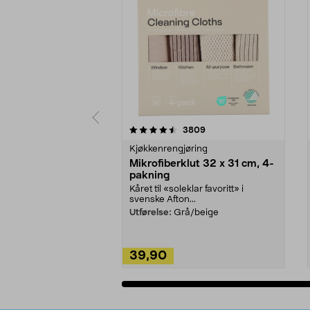
5av 5 stjerner
4.5av 5 stjerner
anmeldelser
3809
Kjøkkenrengjøring
Mikrofiberklut 32 x 31 cm, 4-
pakning
Kåret til «soleklar favoritt» i
svenske Afton...
Utførelse:
Grå/beige
39,90
Legg i handlekurv