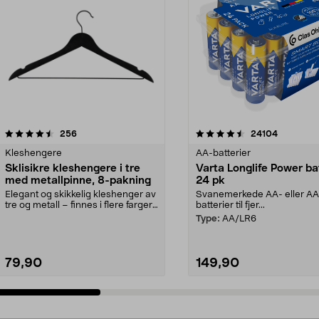
4.5av 5 stjerner
anmeldelser
4.5av 5 stjerner
anmeldels
256
24104
Kleshengere
AA-batterier
Sklisikre kleshengere i tre
Varta Longlife Power ba
med metallpinne, 8-pakning
24 pk
Elegant og skikkelig kleshenger av
Svanemerkede AA- eller A
tre og metall – finnes i flere farger.
batterier til fjer...
Kleshe...
Type:
AA/LR6
79,90
149,90
Legg i handlekurv
Legg i handlekurv