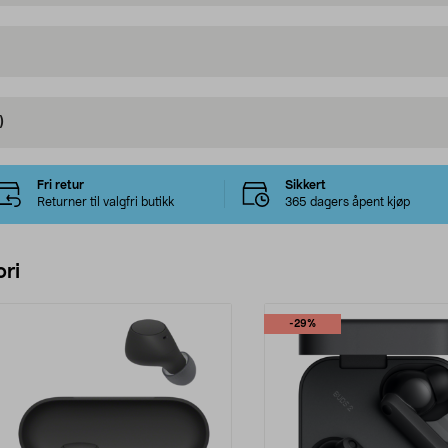
)
Fri retur
Sikkert
Returner til valgfri butikk
365 dagers åpent kjøp
ri
-29%