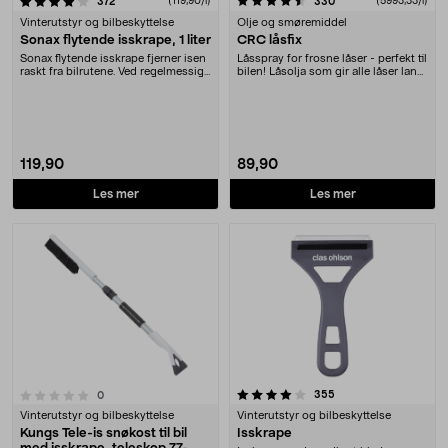
anmeldelser
(119,90/l)
anmeldelser
(5993,33/l)
372
330
Vinterutstyr og bilbeskyttelse
Olje og smøremiddel
Sonax flytende isskrape, 1 liter
CRC låsfix
Sonax flytende isskrape fjerner isen
Låsspray for frosne låser - perfekt til
raskt fra bilrutene. Ved regelmessig
bilen! Låsolja som gir alle låser lang
bruk h....
l....
119,90
89,90
Les mer
Les mer
4.0 av 5 stjerner
anmeldelser
355
anmeldelser
0
Vinterutstyr og bilbeskyttelse
Vinterutstyr og bilbeskyttelse
Kungs Tele-is snøkost til bil
Isskrape