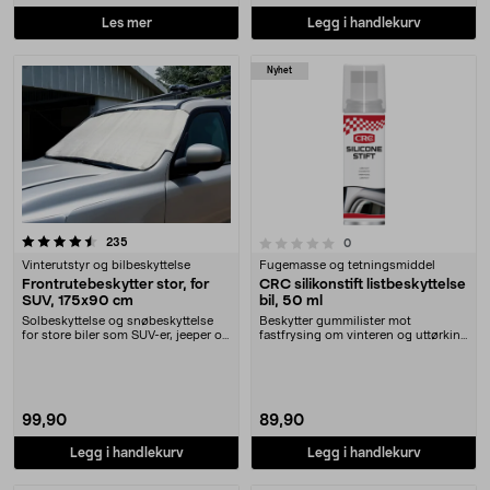
Les mer
Legg i handlekurv
Nyhet
anmeldelser
0.0 av 5 stjerner
235
anmeldelser
0
Vinterutstyr og bilbeskyttelse
Fugemasse og tetningsmiddel
Frontrutebeskytter stor, for
CRC silikonstift listbeskyttelse
SUV, 175x90 cm
bil, 50 ml
Solbeskyttelse og snøbeskyttelse
Beskytter gummilister mot
for store biler som SUV-er, jeeper og
fastfrysing om vinteren og uttørking
lignende.....
om sommeren. CRC ....
99,90
89,90
Legg i handlekurv
Legg i handlekurv