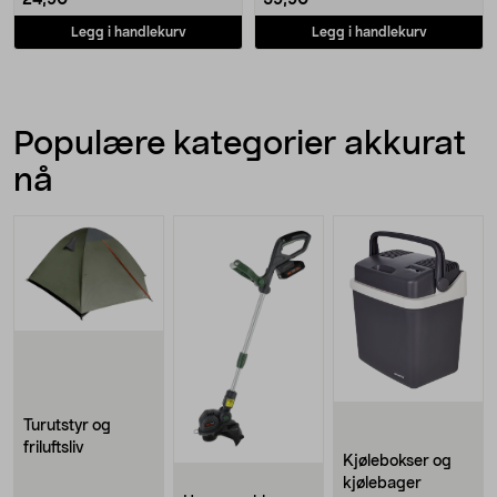
24,90
59,90
Legg i handlekurv
Legg i handlekurv
Populære kategorier akkurat
nå
Turutstyr og
friluftsliv
Kjølebokser og
kjølebager