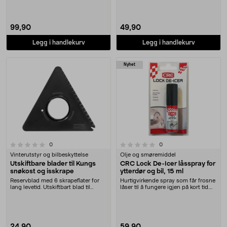
99,90
49,90
Legg i handlekurv
Legg i handlekurv
Nyhet
0.0 av 5 stjerner
anmeldelser
anmeldelser
0
0
Vinterutstyr og bilbeskyttelse
Olje og smøremiddel
Utskiftbare blader til Kungs
CRC Lock De-Icer låsspray for
snøkost og isskrape
ytterdør og bil, 15 ml
Reservblad med 6 skrapeflater for
Hurtigvirkende spray som får frosne
lang levetid. Utskiftbart blad til
låser til å fungere igjen på kort tid.
Kungs Max-i....
CRC L....