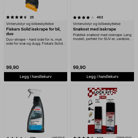
4.0 av 5 stjerner
anmeldelser
anmeldelser
25
463
Vinterutstyr og bilbeskyttelse
Vinterutstyr og bilbeskyttelse
Fiskars Solid isskrape for bil,
Snøkost med isskrape
duo
Praktisk snøkost med isskrape. Lang
modell, perfekt for SUV-er, varebiler
Duo-skrape – hard side for is, myk
og lig....
side for snø og dugg. Fiskars Solid
– robust ....
99,90
99,90
Legg i handlekurv
Legg i handlekurv
4.5 av 5 stjerner