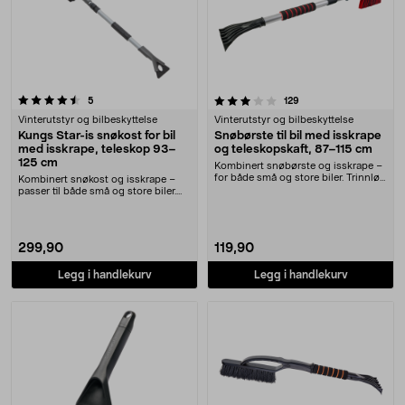
3.5 av 5 stjerner
anmeldelser
anmeldelser
5
129
Vinterutstyr og bilbeskyttelse
Vinterutstyr og bilbeskyttelse
Kungs Star-is snøkost for bil
Snøbørste til bil med isskrape
med isskrape, teleskop 93–
og teleskopskaft, 87–115 cm
125 cm
Kombinert snøbørste og isskrape –
for både små og store biler. Trinnløs
Kombinert snøkost og isskrape –
teleskop....
passer til både små og store biler.
Kungs Star-i....
299,90
119,90
Legg i handlekurv
Legg i handlekurv