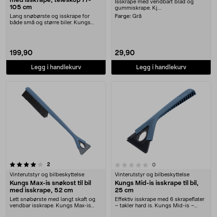
med isskrape, teleskop 77-
Isskrape med vendbart blad og
105 cm
gummiskrape. Kj....
Lang snøbørste og isskrape for
Farge:
Grå
både små og større biler. Kungs
Tele-is – snøbørs....
199,90
29,90
Legg i handlekurv
Legg i handlekurv
anmeldelser
0.0 av 5 stjerner
2
anmeldelser
0
Vinterutstyr og bilbeskyttelse
Vinterutstyr og bilbeskyttelse
Kungs Max-is snøkost til bil
Kungs Mid-is isskrape til bil,
med isskrape, 52 cm
25 cm
Lett snøbørste med langt skaft og
Effektiv isskrape med 6 skrapeflater
vendbar isskrape. Kungs Max-is
– takler hard is. Kungs Mid-is –
snøbørste til b....
robust iss....