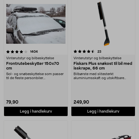
4.5 av 5 stjerner
anmeldelser
anmeldelser
1404
23
Vinterutstyr og bilbeskyttelse
Vinterutstyr og bilbeskyttelse
Frontrutebeskytter 150x70
Fiskars Plus snøkost til bil med
cm
isskrape, 66 cm
Sol- og snøbeskyttelse som passer
Bilbørste med slitesterkt
til de fleste personbiler.
aluminiumsskaft og utskiftbare
Frontrutebeskyttere....
børster og blader. Fisk....
79,90
249,90
Legg i handlekurv
Legg i handlekurv