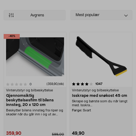
Select
Mest populær
Avgrens
sorting
Produkter
-40%
4.0 av 5 stjerner
anmeldelser
1047
anmeldelser
(359,90/stk)
0
Vinterutstyr og bilbeskyttelse
Vinterutstyr og bilbeskyttelse
Gjennomsiktig
Isskrape med snøkost 45 cm
beskyttelsesfilm til bilens
Skrape og børste som du når langt
innsteg, 20 x 120 cm
med. Isskra....
Beskytter bilens innsteg fra riper og
Farge:
Svart
skader når du går inn i og ut av
bilen. Gj....
359,90
49,90
599,00