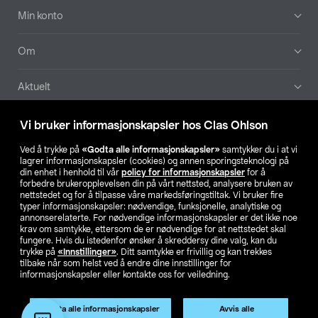
Min konto
Om
Aktuelt
Våre selskaper
Vi bruker informasjonskapsler hos Clas Ohlson
Ved å trykke på
«Godta alle informasjonskapsler»
samtykker du i at vi
Finn din butikk
lagrer informasjonskapsler (cookies) og annen sporingsteknologi på
din enhet i henhold til vår
policy for informasjonskapsler
for å
forbedre brukeropplevelsen din på vårt nettsted, analysere bruken av
SE
NO
FI
nettstedet og for å tilpasse våre markedsføringstiltak. Vi bruker fire
typer informasjonskapsler: nødvendige, funksjonelle, analytiske og
annonserelaterte. For nødvendige informasjonskapsler er det ikke noe
krav om samtykke, ettersom de er nødvendige for at nettstedet skal
fungere. Hvis du istedenfor ønsker å skreddersy dine valg, kan du
trykke på
«Innstillinger»
. Ditt samtykke er frivillig og kan trekkes
tilbake når som helst ved å endre dine innstillinger for
informasjonskapsler eller kontakte oss for veiledning.
Privacy statement
Medlemsvilkår
Kjøpsvilkår
For bedrifter
Endre til priser ekskl. moms
Godta alle informasjonskapsler
Avvis alle