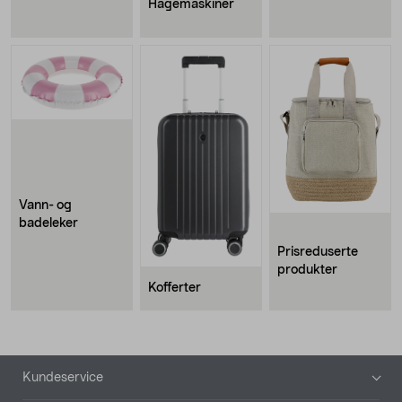
Hagemaskiner
Vann- og
badeleker
Prisreduserte
produkter
Kofferter
Bunntekst
Kundeservice