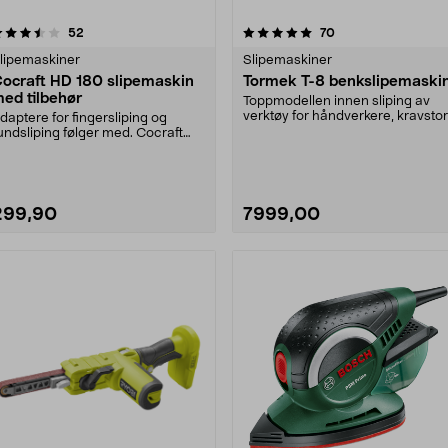
5.0 av 5 stjerner
anmeldelser
4.5 av 5 stjerner
anmeldelser
52
70
lipemaskiner
Slipemaskiner
ocraft HD 180 slipemaskin
Tormek T-8 benkslipemaski
ed tilbehør
Toppmodellen innen sliping av
verktøy for håndverkere, kravsto
daptere for fingersliping og
hjemmefiksere o....
undsliping følger med. Cocraft
D 180 – effektiv ....
299,90
7999,00