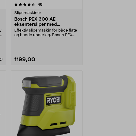
anmeldelser
48
Slipemaskiner
Bosch PEX 300 AE
eksentersliper med
slipepapir, 270 W
y
Effektiv slipemaskin for både flate
l
og buede underlag. Bosch PEX
300 AE – krafti....
1199,00
00