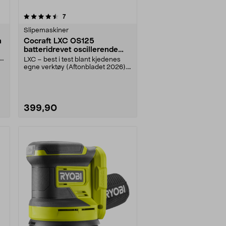
anmeldelser
7
Slipemaskiner
n
Cocraft LXC OS125
batteridrevet oscillerende
slipemaskin 18 V
re
LXC – best i test blant kjedenes
egne verktøy (Aftonbladet 2026).
Kraftig eksent....
399,90