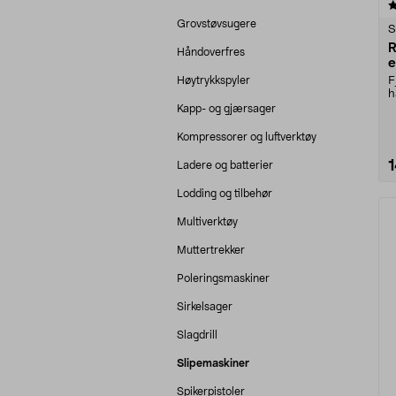
4.5 av 5 stjerner
Grovstøvsugere
S
R
Håndoverfres
e
Høytrykkspyler
F
h
C
Kapp- og gjærsager
Kompressorer og luftverktøy
Ladere og batterier
Lodding og tilbehør
Multiverktøy
Muttertrekker
Poleringsmaskiner
Sirkelsager
Slagdrill
Slipemaskiner
Spikerpistoler