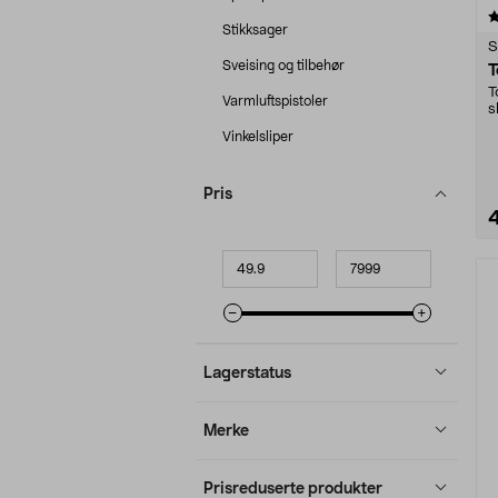
4.5 av 5 stjerner
Stikksager
S
Sveising og tilbehør
T
T
Varmluftspistoler
s
m
Vinkelsliper
Pris
Minpris
Makspris
Lagerstatus
Merke
Prisreduserte produkter