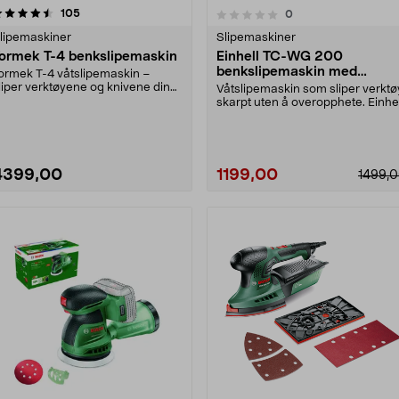
anmeldelser
4.5 av 5 stjerner
105
anmeldelser
0
0.0 av 5 stjerner
lipemaskiner
Slipemaskiner
ormek T-4 benkslipemaskin
Einhell TC-WG 200
benkslipemaskin med
ormek T-4 våtslipemaskin –
slipestein, 230 W
liper verktøyene og knivene dine
Våtslipemaskin som sliper verktø
ed stor presisjon....
skarpt uten å overopphete. Einhel
TC-WG 200 b....
4399,00
1199,00
1499,