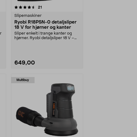
anmeldelser
21
Slipemaskiner
Ryobi R18PSN-0 detaljsliper
18 V for hjørner og kanter
r
Sliper enkelt i trange kanter og
hjørner. Ryobi detaljsliper 18 V –
rask og effe....
649,00
Multibuy