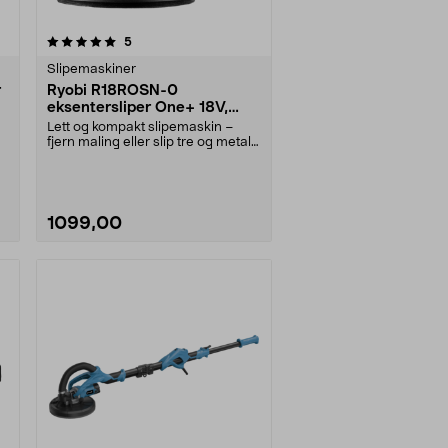
anmeldelser
5
Slipemaskiner
r
Ryobi R18ROSN-0
eksentersliper One+ 18V,
batteridrevet
Lett og kompakt slipemaskin –
fjern maling eller slip tre og metall.
Ryobi R18RO....
1099,00