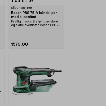
anmeldelser
42
Slipemaskiner
,
Bosch PBS 75 A båndsliper
med slipebånd
Kraftig maskin til sliping av store
t
og plane overflater. Bosch PBS 75
A – effekt....
1579,00