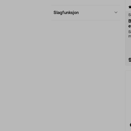
5.0 av 5 stjerner
Slagfunksjon
S
B
e
S
m
U