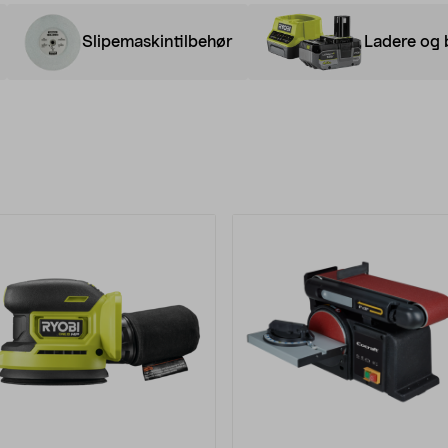
Slipemaskintilbehør
Ladere og b
rodukter