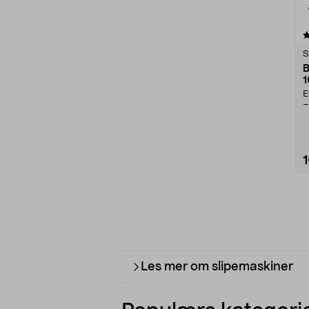
4.5 av 5 stjerner
S
B
1
E
–
B
Les mer om slipemaskiner