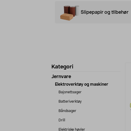
Slipepapir og tilbehør
Avgrens
P
Kategori
produkter
Jernvare
Elektroverktøy og maskiner
Bajonettsager
Batteriverktøy
Båndsager
Drill
Elektriske høvler