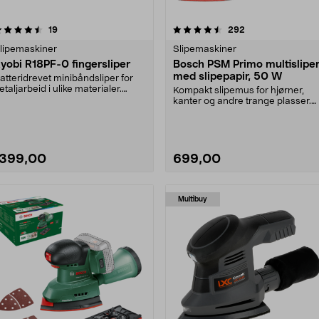
4.5 av 5 stjerner
anmeldelser
5.0 av 5 stjerner
anmeldelser
19
292
lipemaskiner
Slipemaskiner
yobi R18PF-0 fingersliper
Bosch PSM Primo multislipe
med slipepapir, 50 W
atteridrevet minibåndsliper for
etaljarbeid i ulike materialer.
Kompakt slipemus for hjørner,
tmerket til s....
kanter og andre trange plasser.
Bosch PSM Primo sl....
1399,00
699,00
Multibuy