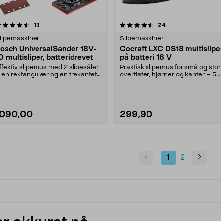
4.5 av 5 stjerner
anmeldelser
anmeldelser
13
24
0.0 av 5 stjerner
lipemaskiner
Slipemaskiner
osch UniversalSander 18V-
Cocraft LXC DS18 multislipe
0 multisliper, batteridrevet
på batteri 18 V
ffektiv slipemus med 2 slipesåler
Praktisk slipemus for små og sto
 en rektangulær og en trekantet.
overflater, hjørner og kanter – 5
osch Unive....
års garanti....
1090,00
299,90
1
2