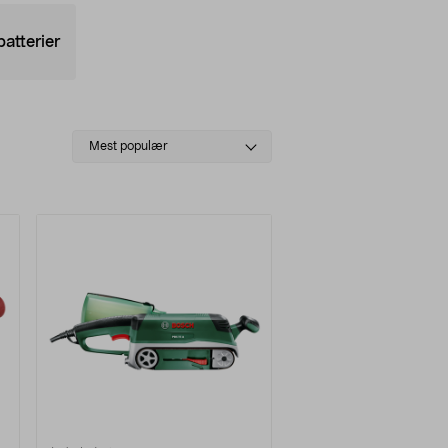
atterier
Select
Mest populær
sorting