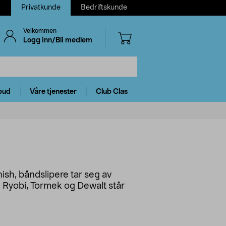
Privatkunde
Bedriftskunde
Velkommen
Logg inn/Bli medlem
bud
Våre tjenester
Club Clas
nish, båndslipere tar seg av
t, Ryobi, Tormek og Dewalt står