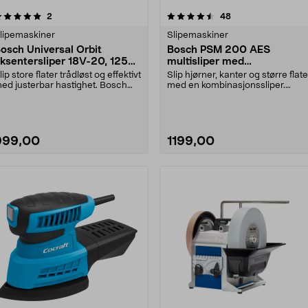
4.5 av 5 stjerner
anmeldelser
4.5 av 5 stjerner
anmeldelser
2
48
lipemaskiner
Slipemaskiner
osch Universal Orbit
Bosch PSM 200 AES
ksentersliper 18V-20, 125
multisliper med
mm
borrelåsfeste, 200 W
lip store flater trådløst og effektivt
Slip hjørner, kanter og større flate
ed justerbar hastighet. Bosch
med en kombinasjonssliper.
niversal....
Bosch PSM 200 A....
999,00
1199,00