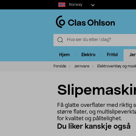
Select
Norway
market
Hjem
Elektro
Fritid
Je
Forside
Jernvare
Elektroverktøy og mas
Slipemaski
Få glatte overflater med riktig 
større flater, og multislipeverk
for kvalitet og pålitelighet.
Du liker kanskje også