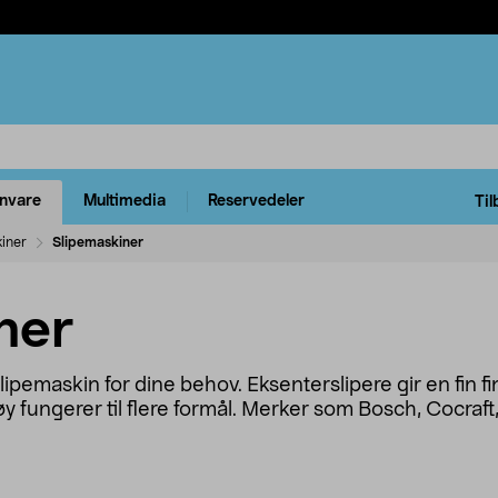
rnvare
Multimedia
Reservedeler
Til
kiner
Slipemaskiner
ner
slipemaskin for dine behov. Eksenterslipere gir en fin fi
tøy fungerer til flere formål. Merker som Bosch, Cocraf