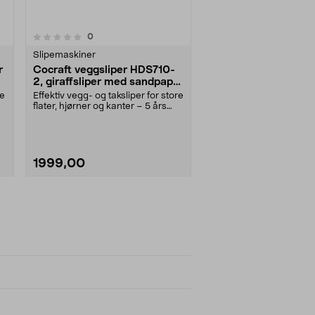
anmeldelser
0
Slipemaskiner
r
Cocraft veggsliper HDS710-
2, giraffsliper med sandpapir,
710 W
re
Effektiv vegg- og taksliper for store
flater, hjørner og kanter – 5 års
garanti.....
1999,00