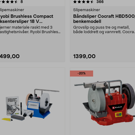
4.5 av 5 stjerner
anmeldelser
4.0 av 5 stjerner
anmeldelser
8
366
lipemaskiner
Slipemaskiner
yobi Brushless Compact
Båndsliper Cocraft HBD500
ksentersliper 18 V
benkemodell
RROS18C-0
jerner materiale raskt med 3
Grovslip og puss tre og metall,
astighetsnivåer. Ryobi Brushless
både loddrett og vannrett. Cocraf
ompact 18 V RRO....
HBD500 – bånd....
1499,00
1399,00
-20%