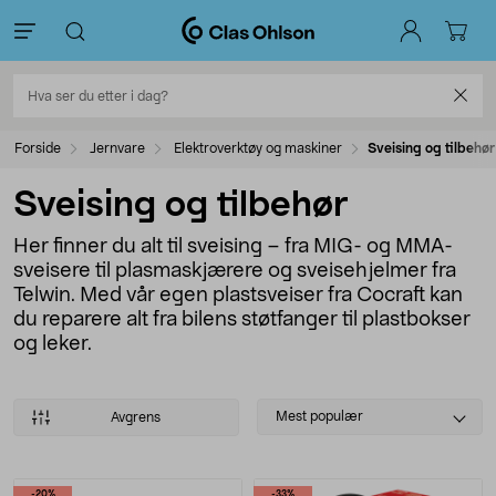
Forside
Jernvare
Elektroverktøy og maskiner
Sveising og tilbehør
Sveising og tilbehør
Her finner du alt til sveising – fra MIG- og MMA-
sveisere til plasmaskjærere og sveisehjelmer fra
Telwin. Med vår egen plastsveiser fra Cocraft kan
du reparere alt fra bilens støtfanger til plastbokser
og leker.
Select
Mest populær
Avgrens
sorting
Produkter
-20%
-33%