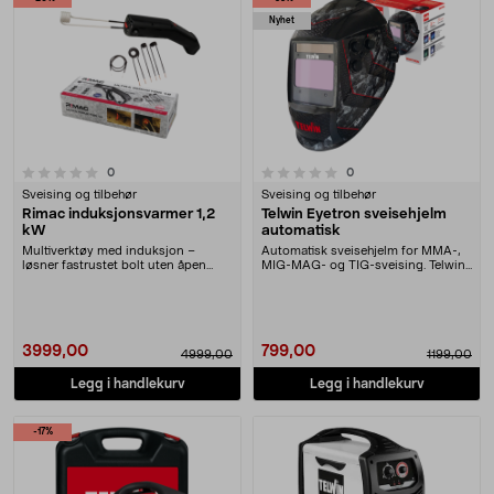
Nyhet
0.0 av 5 stjerner
anmeldelser
anmeldelser
0
0
Sveising og tilbehør
Sveising og tilbehør
Rimac induksjonsvarmer 1,2
Telwin Eyetron sveisehjelm
kW
automatisk
Multiverktøy med induksjon –
Automatisk sveisehjelm for MMA-,
løsner fastrustet bolt uten åpen
MIG-MAG- og TIG-sveising. Telwin
flamme. Rimac indu....
sveisehjelm me....
3999,00
799,00
4999,00
1199,00
Legg i handlekurv
Legg i handlekurv
-17%