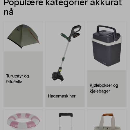
Populære kategorier akkurat
nå
Turutstyr og
friluftsliv
Kjølebokser og
kjølebager
Hagemaskiner