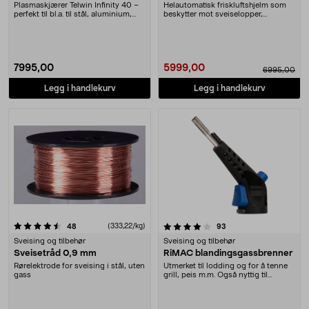
Plasmaskjærer Telwin Infinity 40 –
Helautomatisk friskluftshjelm som
perfekt til bl.a. til stål, aluminium,
beskytter mot sveiselopper,
kobber....
sveiserøyk og støv....
7995,00
5999,00
6995,00
Legg i handlekurv
Legg i handlekurv
4.0 av 5 stjerner
anmeldelser
(333,22/kg)
anmeldelser
48
93
Sveising og tilbehør
Sveising og tilbehør
Sveisetråd 0,9 mm
RiMAC blandingsgassbrenner
Rørelektrode for sveising i stål, uten
Utmerket til lodding og for å tenne
gass
grill, peis m.m. Også nyttig til
matlaging, ....