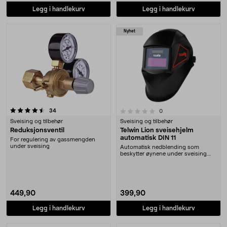
Legg i handlekurv
Legg i handlekurv
Nyhet
anmeldelser
0.0 av 5 stjerner
34
anmeldelser
0
Sveising og tilbehør
Sveising og tilbehør
Reduksjonsventil
Telwin Lion sveisehjelm
automatisk DIN 11
For regulering av gassmengden
under sveising
Automatisk nedblending som
beskytter øynene under sveising.
Telwin Lion – sveise....
449,90
399,90
Legg i handlekurv
Legg i handlekurv