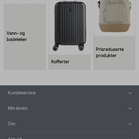
Vann- og
badeleker
Prisreduserte
produkter
Kofferter
Bunntekst
Kundeservice
Min konto
Om