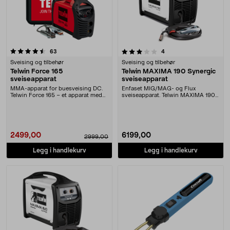
3.5 av 5 stjerner
anmeldelser
anmeldelser
63
4
Sveising og tilbehør
Sveising og tilbehør
Telwin Force 165
Telwin MAXIMA 190 Synergic
sveiseapparat
sveiseapparat
MMA-apparat for buesveising DC.
Enfaset MIG/MAG- og Flux
Telwin Force 165 – et apparat med
sveiseapparat. Telwin MAXIMA 190
inverterteknol....
Synergic – et apparat ....
2499,00
6199,00
2999,00
Legg i handlekurv
Legg i handlekurv