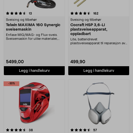
4.5 av 5 stjerner
anmeldelser
anmeldelser
13
162
Sveising og tilbehør
Sveising og tilbehør
Telwin MAXIMA 160 Synergic
Cocraft HSP 3,6-LI
sveisemaskin
plastsveiseapparat,
oppladbart
Enfase MIG/MAG- og Flux-sveis.
Sveisemaskin for ulike materialer,
Lite, batteridrevet
med eller uten....
plastsveiseapparat til reparasjon av
sprukne og avknekte del....
5499,00
499,90
Legg i handlekurv
Legg i handlekurv
-30%
4.5 av 5 stjerner
anmeldelser
anmeldelser
38
57