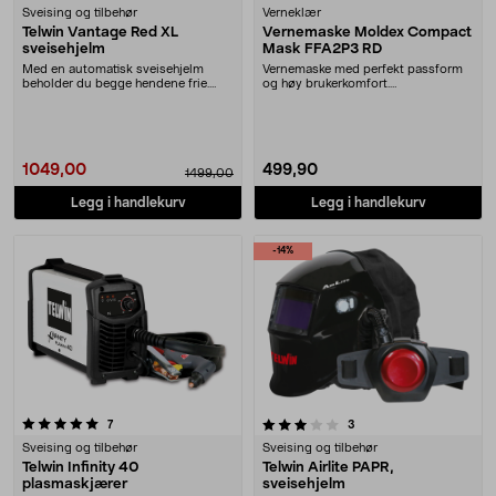
Sveising og tilbehør
Verneklær
Telwin Vantage Red XL
Vernemaske Moldex Compact
sveisehjelm
Mask FFA2P3 RD
Med en automatisk sveisehjelm
Vernemaske med perfekt passform
beholder du begge hendene frie.
og høy brukerkomfort.
Ekstra stort synsf....
Filterteknologi med rynker....
1049,00
499,90
1499,00
Legg i handlekurv
Legg i handlekurv
-14%
3.5 av 5 stjerner
anmeldelser
anmeldelser
7
3
Sveising og tilbehør
Sveising og tilbehør
Telwin Infinity 40
Telwin Airlite PAPR,
plasmaskjærer
sveisehjelm