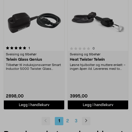
anmeldelser
0.0 av 5 stjerner
1
anmeldelser
0
Sveising og tilbehør
Sveising og tilbehør
Telwin Glass Genius
Heat Twister Telwin
Tilbehør til induksjonsvarmer Smart
Løsne hjulbolter og muttere enkelt –
Inductor 5000 Twister. Glass
ingen åpen ild. Levereres med to
Genius fra Telw....
ulike varm....
2898,00
3995,00
Legg i handlekurv
Legg i handlekurv
1
2
3