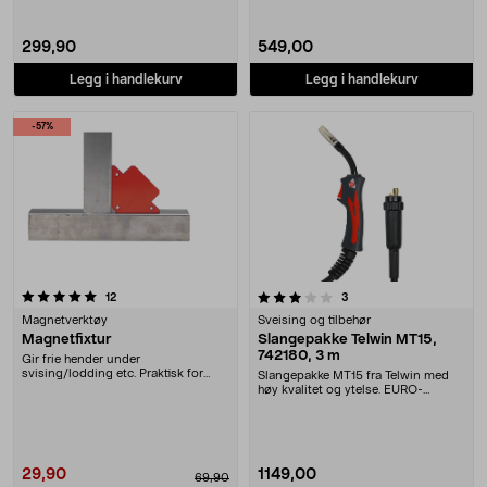
299,90
549,00
Legg i handlekurv
Legg i handlekurv
-57%
3.5 av 5 stjerner
anmeldelser
anmeldelser
12
3
Magnetverktøy
Sveising og tilbehør
Magnetfixtur
Slangepakke Telwin MT15,
742180, 3 m
Gir frie hender under
svising/lodding etc. Praktisk for
Slangepakke MT15 fra Telwin med
fiksering i 90 eller 45°
høy kvalitet og ytelse. EURO-
tilkobling som pass....
29,90
1149,00
69,90