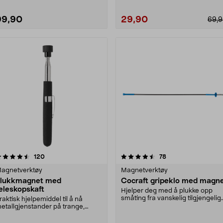
99,90
29,90
69,
4.5 av 5 stjerner
anmeldelser
4.0 av 5 stjerner
anmeldelser
120
78
agnetverktøy
Magnetverktøy
lukkmagnet med
Cocraft gripeklo med magn
eleskopskaft
Hjelper deg med å plukke opp
småting fra vanskelig tilgjengelig
raktisk hjelpemiddel til å nå
plasser. 10 års....
etallgjenstander på trange,
tilgjengelige stede....