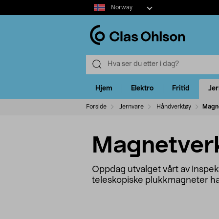
Select
Norway
market
Hjem
Elektro
Fritid
Je
Forside
Jernvare
Håndverktøy
Magn
Magnetver
Oppdag utvalget vårt av inspe
teleskopiske plukkmagneter har 