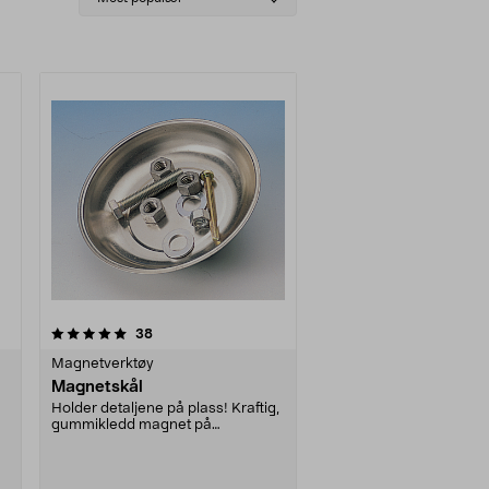
sorting
anmeldelser
38
Magnetverktøy
Magnetskål
Holder detaljene på plass! Kraftig,
gummikledd magnet på
undersiden. Kan festes ....