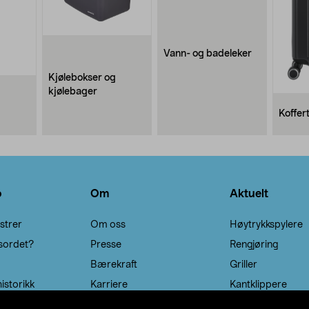
Vann- og badeleker
Kjølebokser og
kjølebager
Koffer
o
Om
Aktuelt
strer
Om oss
Høytrykkspylere
sordet?
Presse
Rengjøring
Bærekraft
Griller
istorikk
Karriere
Kantklippere
Solcellebelysning