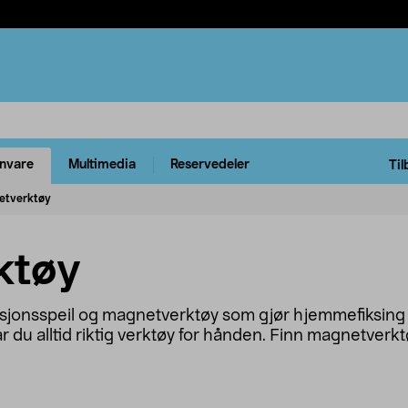
rnvare
Multimedia
Reservedeler
Til
etverktøy
ktøy
ksjonsspeil og magnetverktøy som gjør hjemmefiksing
du alltid riktig verktøy for hånden. Finn magnetverktø