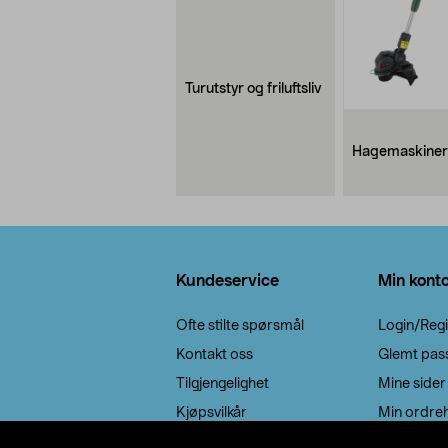
Turutstyr og friluftsliv
Hagemaskiner
Bunntekst
Kundeservice
Min kont
Ofte stilte spørsmål
Login/Regi
Kontakt oss
Glemt pas
Tilgjengelighet
Mine sider
Kjøpsvilkår
Min ordreh
Retur / reklamasjon