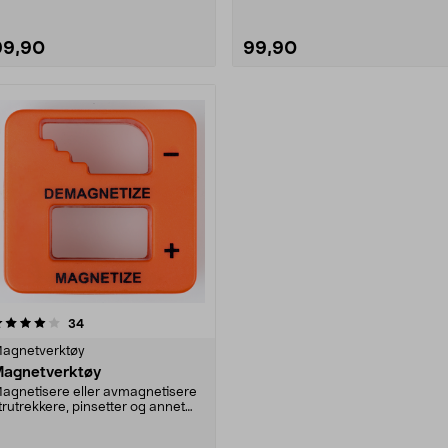
99,90
99,90
anmeldelser
34
agnetverktøy
agnetverktøy
agnetisere eller avmagnetisere
trutrekkere, pinsetter og annet
erktøy