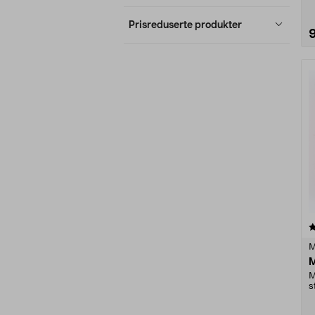
Prisreduserte produkter
4.0 av 5 stjerner
M
M
M
s
v