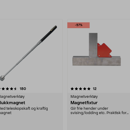
rodukter
-57%
5.0 av 5 stjerner
anmeldelser
5.0 av 5 stjerner
anmeldelser
180
12
agnetverktøy
Magnetverktøy
lukkmagnet
Magnetfixtur
ed teleskopskaft og kraftig
Gir frie hender under
agnet
svising/lodding etc. Praktisk for
fiksering i 90 eller 45°