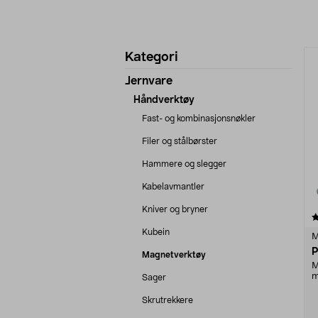
Avgrens
P
Kategori
produkter
Jernvare
Håndverktøy
Fast- og kombinasjonsnøkler
Filer og stålbørster
Hammere og slegger
Kabelavmantler
Kniver og bryner
4.5 av 5 stjerner
Kubein
M
P
Magnetverktøy
M
m
Sager
Skrutrekkere