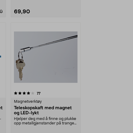
69,90
90
anmeldelser
77
Magnetverktøy
et
Teleskopskaft med magnet
og LED-lykt
e
Hjelper deg med å finne og plukke
opp metallgjenstander på trange
og mørke plass....