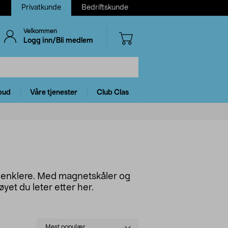
Privatkunde
Bedriftskunde
Velkommen
Logg inn/Bli medlem
bud
Våre tjenester
Club Clas
 enklere. Med magnetskåler og
yet du leter etter her.
Select
Mest populær