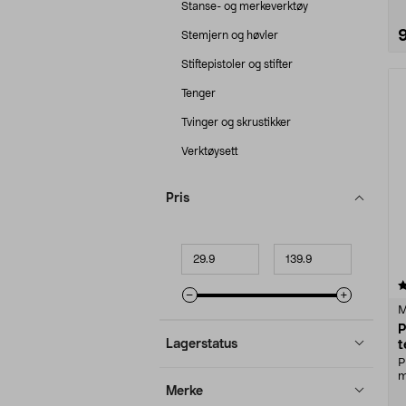
Stanse- og merkeverktøy
Stemjern og høvler
Stiftepistoler og stifter
Tenger
Tvinger og skrustikker
Verktøysett
Pris
Minpris
Makspris
4.5 av 5 stjerner
M
P
Lagerstatus
t
P
m
u
Merke