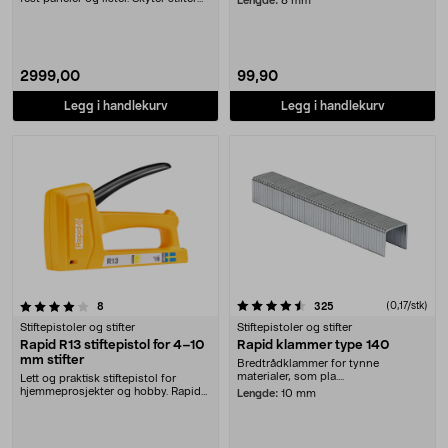
Lengde:
8 mm
12–25 ....
2999,00
99,90
Legg i handlekurv
Legg i handlekurv
4.5 av 5 stjerner
anmeldelser
anmeldelser
(0,17/stk)
8
325
Stiftepistoler og stifter
Stiftepistoler og stifter
Rapid R13 stiftepistol for 4–10
Rapid klammer type 140
mm stifter
Bredtrådklammer for tynne
materialer, som pla....
Lett og praktisk stiftepistol for
hjemmeprosjekter og hobby. Rapid
Lengde:
10 mm
R13 stiftepis....