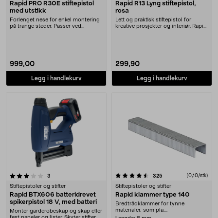
Rapid PRO R30E stiftepistol
Rapid R13 Lyng stiftepistol,
med utstikk
rosa
Forlenget nese for enkel montering
Lett og praktisk stiftepistol for
på trange steder. Passer ved
kreative prosjekter og interiør. Rapid
vindustetting og....
R13 sti....
999,00
299,90
Legg i handlekurv
Legg i handlekurv
4.5 av 5 stjerner
anmeldelser
anmeldelser
(0,10/stk)
3
325
Stiftepistoler og stifter
Stiftepistoler og stifter
Rapid BTX606 batteridrevet
Rapid klammer type 140
spikerpistol 18 V, med batteri
Bredtrådklammer for tynne
materialer, som pla....
Monter garderobeskap og skap eller
fest paneler og lister. Skyter stifter