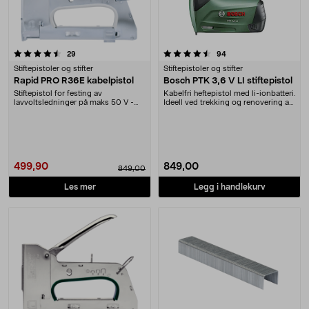
4.5 av 5 stjerner
anmeldelser
anmeldelser
29
94
Stiftepistoler og stifter
Stiftepistoler og stifter
Rapid PRO R36E kabelpistol
Bosch PTK 3,6 V LI stiftepistol
Stiftepistol for festing av
Kabelfri heftepistol med li-ionbatteri.
lavvoltsledninger på maks 50 V -
Ideell ved trekking og renovering av
for eksempel høytta....
møb....
499,90
849,00
849,00
Les mer
Legg i handlekurv