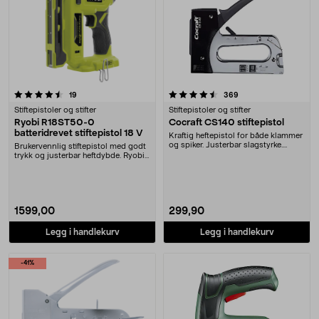
4.5 av 5 stjerner
anmeldelser
anmeldelser
19
369
Stiftepistoler og stifter
Stiftepistoler og stifter
Ryobi R18ST50-0
Cocraft CS140 stiftepistol
batteridrevet stiftepistol 18 V
Kraftig heftepistol for både klammer
og spiker. Justerbar slagstyrke.
Brukervennlig stiftepistol med godt
Velegnet t....
trykk og justerbar heftdybde. Ryobi
R18ST50-....
1599,00
299,90
Legg i handlekurv
Legg i handlekurv
-41%