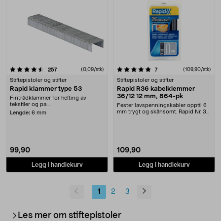
5.0 av 5 stjerner
anmeldelser
(0,09/stk)
anmeldelser
(109,90/stk)
257
7
Stiftepistoler og stifter
Stiftepistoler og stifter
Rapid klammer type 53
Rapid R36 kabelklemmer
36/12 12 mm, 864-pk
Fintrådklammer for hefting av
tekstiler og pa....
Fester lavspenningskabler opptil 6
mm trygt og skånsomt. Rapid Nr. 36
Lengde:
6 mm
kabelklemm....
99,90
109,90
Legg i handlekurv
Legg i handlekurv
1
2
3
Les mer om stiftepistoler