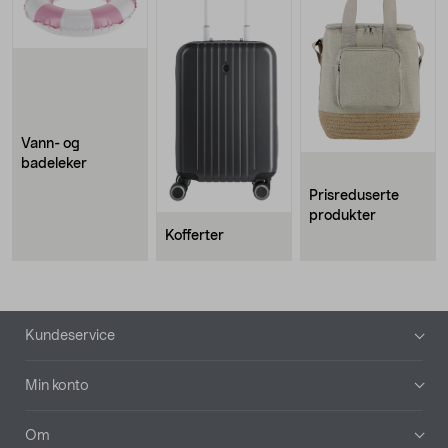
Vann- og
badeleker
Prisreduserte
produkter
Kofferter
Bunntekst
Kundeservice
Min konto
Om