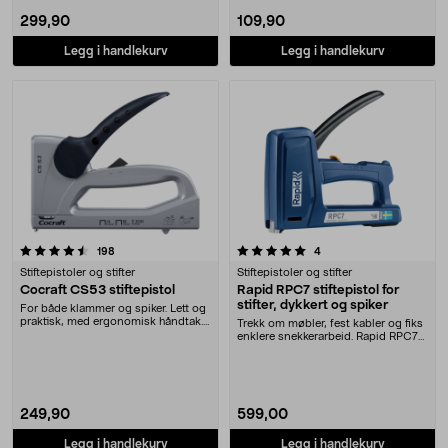
299,90
109,90
Legg i handlekurv
Legg i handlekurv
5.0 av 5 stjerner
anmeldelser
anmeldelser
198
4
Stiftepistoler og stifter
Stiftepistoler og stifter
Cocraft CS53 stiftepistol
Rapid RPC7 stiftepistol for
stifter, dykkert og spiker
For både klammer og spiker. Lett og
praktisk, med ergonomisk håndtak.
Trekk om møbler, fest kabler og fiks
Justerbar ....
enklere snekkerarbeid. Rapid RPC7
stiftemas....
249,90
599,00
Legg i handlekurv
Legg i handlekurv