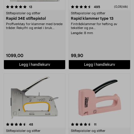
4.5 av 5 stjerner
anmeldelser
anmeldelser
(0,06/stk)
13
495
Stiftepistoler og stifter
Stiftepistoler og stifter
Rapid 34E stiftepistol
Rapid klammer type 13
Proffverktøy for klammer med brede
Fintrådklammer for hefting av
tråder. Rekylfri og enkel i bruk.
tekstiler og pa....
Justerbar s....
Lengde:
8 mm
1099,00
99,90
Legg i handlekurv
Legg i handlekurv
4.5 av 5 stjerner
anmeldelser
anmeldelser
48
11
Stiftepistoler og stifter
Stiftepistoler og stifter