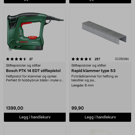
4.5 av 5 stjerner
anmeldelser
anmeldelser
(0,09/stk)
27
257
Stiftepistoler og stifter
Stiftepistoler og stifter
Bosch PTK 14 EDT stiftepistol
Rapid klammer type 53
Heftpistol for klammer og spiker.
Fintrådklammer for hefting av
Perfekt til hobbybruk både i myke og
tekstiler og pa....
harde mat....
Lengde:
8 mm
1399,00
99,90
Legg i handlekurv
Legg i handlekurv