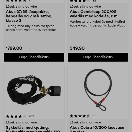
anmeldelser
anmeldelser
7
22
Låsekjetting og wire
Låsekjetting og wire
Abus 37/55 låsepakke,
Abus Combiloop 200/05
hengelås og 2 m kjetting,
vaierlås med kodelås, 2 m
klasse 3
Værbestandig kabellås med 4-sifret
kode – valgfri, personlig kode. Abus
Til ting med høy risiko for tyveri –
Combiloo....
containere, verksteder, lastebiler
osv. Abu....
1799,00
349,90
Legg i handlekurv
Legg i handlekurv
4.5 av 5 stjerner
anmeldelser
anmeldelser
261
36
Låsekjetting og wire
Låsekjetting og wire
Sykkellås med kjetting,
Abus Cobra 10/200 låsevaier,