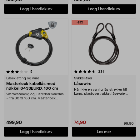
399,90
599,00
Legg i handlekurv
Legg i handlekurv
-25%
4.5 av 5 stjerner
anmeldelser
anmeldelser
5
331
Låsekjetting og wire
Sykkellåser
Masterlock kabellås med
Låsewire
nøkkel 8433EURD, 180 cm
Når ikke en vanlig lås strekker til!
Lang, plastovertrukket låsevaier.
Værbestandig og justerbar vaierlås
Vaieren h....
– fra 30 til 180 cm. Masterlock
8433EURD Pyth....
499,90
74,90
99,90
Legg i handlekurv
Les mer