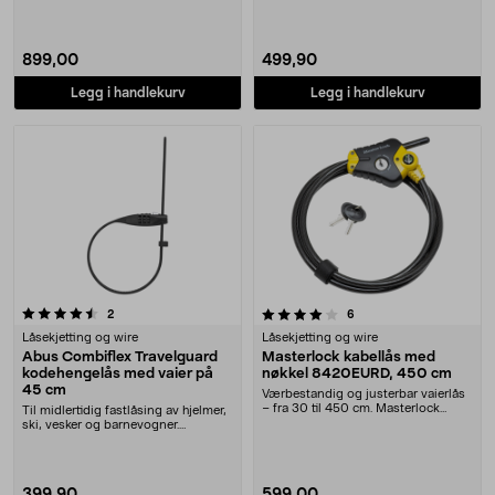
899,00
499,90
Legg i handlekurv
Legg i handlekurv
4.0 av 5 stjerner
anmeldelser
anmeldelser
2
6
Låsekjetting og wire
Låsekjetting og wire
Abus Combiflex Travelguard
Masterlock kabellås med
kodehengelås med vaier på
nøkkel 8420EURD, 450 cm
45 cm
Værbestandig og justerbar vaierlås
– fra 30 til 450 cm. Masterlock
Til midlertidig fastlåsing av hjelmer,
8420EURD Pyth....
ski, vesker og barnevogner.
Combiflex Tra....