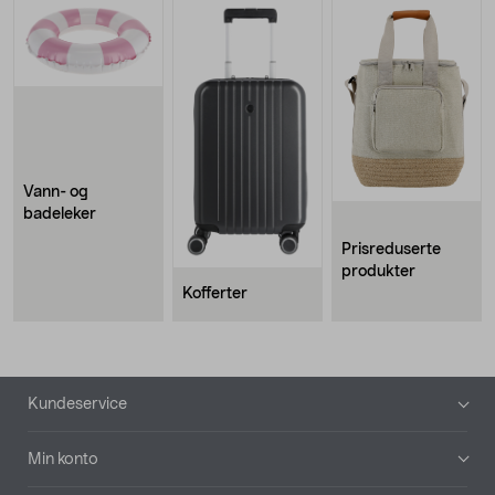
Vann- og
badeleker
Prisreduserte
produkter
Kofferter
Bunntekst
Kundeservice
Min konto