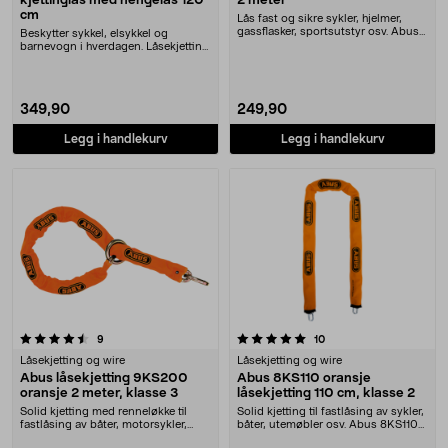
kjettinglås med hengelås 120
2 meter
cm
Lås fast og sikre sykler, hjelmer,
gassflasker, sportsutstyr osv. Abus
Beskytter sykkel, elsykkel og
Cobra 10/....
barnevogn i hverdagen. Låsekjetting
med hengelås i....
349,90
249,90
Legg i handlekurv
Legg i handlekurv
5.0 av 5 stjerner
anmeldelser
anmeldelser
9
10
Låsekjetting og wire
Låsekjetting og wire
Abus låsekjetting 9KS200
Abus 8KS110 oransje
oransje 2 meter, klasse 3
låsekjetting 110 cm, klasse 2
Solid kjetting med renneløkke til
Solid kjetting til fastlåsing av sykler,
fastlåsing av båter, motorsykler,
båter, utemøbler osv. Abus 8KS110
ATV-er osv. ....
kjett....