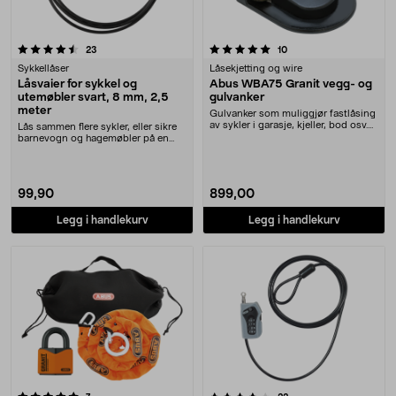
5.0 av 5 stjerner
anmeldelser
anmeldelser
23
10
Sykkellåser
Låsekjetting og wire
Låsvaier for sykkel og
Abus WBA75 Granit vegg- og
utemøbler svart, 8 mm, 2,5
gulvanker
meter
Gulvanker som muliggjør fastlåsing
av sykler i garasje, kjeller, bod osv.
Lås sammen flere sykler, eller sikre
Abus W....
barnevogn og hagemøbler på en
enkel og tryg....
99,90
899,00
Legg i handlekurv
Legg i handlekurv
4.0 av 5 stjerner