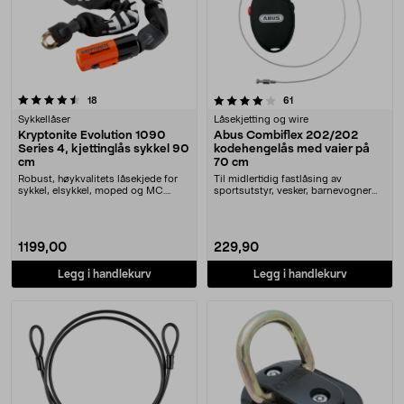
4.0 av 5 stjerner
anmeldelser
anmeldelser
18
61
Sykkellåser
Låsekjetting og wire
Kryptonite Evolution 1090
Abus Combiflex 202/202
Series 4, kjettinglås sykkel 90
kodehengelås med vaier på
cm
70 cm
Robust, høykvalitets låsekjede for
Til midlertidig fastlåsing av
sykkel, elsykkel, moped og MC.
sportsutstyr, vesker, barnevogner
Kryptonite Evo....
o.l. Abus CombiF....
1199,00
229,90
Legg i handlekurv
Legg i handlekurv