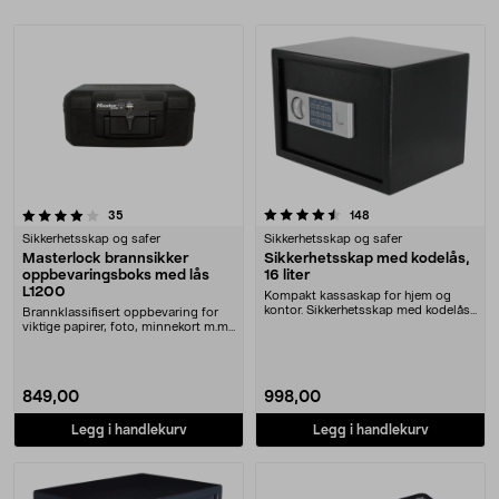
Produkter
4.5 av 5 stjerner
anmeldelser
anmeldelser
35
148
Sikkerhetsskap og safer
Sikkerhetsskap og safer
Masterlock brannsikker
Sikkerhetsskap med kodelås,
oppbevaringsboks med lås
16 liter
L1200
Kompakt kassaskap for hjem og
kontor. Sikkerhetsskap med kodelås
Brannklassifisert oppbevaring for
– tyveriforsink....
viktige papirer, foto, minnekort m.m.
Masterlo....
849,00
998,00
Legg i handlekurv
Legg i handlekurv