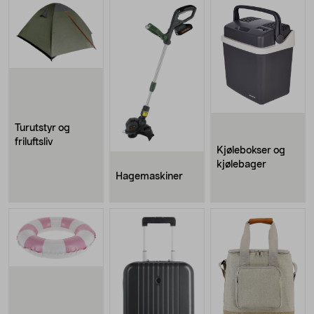
Turutstyr og
friluftsliv
Kjølebokser og
kjølebager
Hagemaskiner