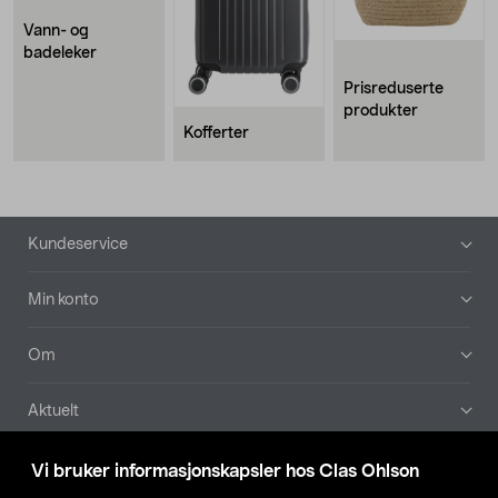
Vann- og
badeleker
Prisreduserte
produkter
Kofferter
Bunntekst
Kundeservice
Min konto
Om
Aktuelt
Våre selskaper
Vi bruker informasjonskapsler hos Clas Ohlson