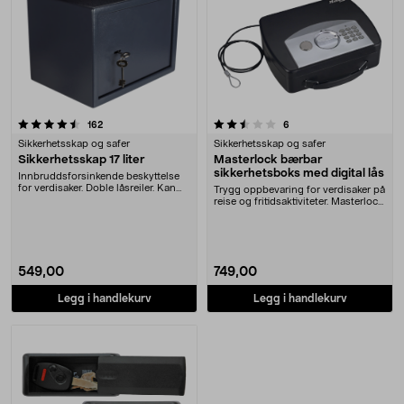
2.5 av 5 stjerner
anmeldelser
anmeldelser
162
6
Sikkerhetsskap og safer
Sikkerhetsskap og safer
Sikkerhetsskap 17 liter
Masterlock bærbar
sikkerhetsboks med digital lås
Innbruddsforsinkende beskyttelse
for verdisaker. Doble låsreiler. Kan
Trygg oppbevaring for verdisaker på
forankres ....
reise og fritidsaktiviteter. Masterlock
P008....
549,00
749,00
Legg i handlekurv
Legg i handlekurv