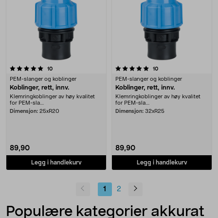
5.0 av 5 stjerner
anmeldelser
anmeldelser
10
10
PEM-slanger og koblinger
PEM-slanger og koblinger
Koblinger, rett, innv.
Koblinger, rett, innv.
Klemringkoblinger av høy kvalitet
Klemringkoblinger av høy kvalitet
for PEM-sla....
for PEM-sla....
Dimensjon:
25xR20
Dimensjon:
32xR25
89,90
89,90
Legg i handlekurv
Legg i handlekurv
1
2
Populære kategorier akkurat