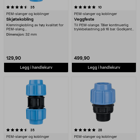
5.0 av 5 stjerner
anmeldelser
anmeldelser
35
10
PEM-slanger og koblinger
PEM-slanger og koblinger
Skjøtekobling
Veggfeste
Klemringkobling av høy kvalitet for
Til PEM-slange. Tåler kontinuerlig
PEM-slang....
trykkbelastning på 16 bar. Godkjent
for å lig....
Dimensjon:
32 mm
129,90
499,90
Legg i handlekurv
Legg i handlekurv
5.0 av 5 stjerner
anmeldelser
anmeldelser
35
28
PEM-slanger og koblinger
PEM-slanger og koblinger