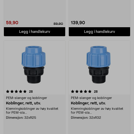
59,90
139,90
89,90
Legg i handlekurv
Legg i handlekurv
5.0 av 5 stjerner
anmeldelser
anmeldelser
28
28
PEM-slanger og koblinger
PEM-slanger og koblinger
Koblinger, rett, utv.
Koblinger, rett, utv.
Klemringkoblinger av høy kvalitet
Klemringkoblinger av høy kvalitet
for PEM-sla....
for PEM-sla....
Dimensjon:
32xR25
Dimensjon:
32xR32