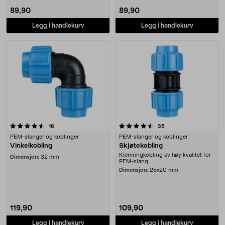
89,90
89,90
Legg i handlekurv
Legg i handlekurv
4.5 av 5 stjerner
anmeldelser
anmeldelser
16
35
PEM-slanger og koblinger
PEM-slanger og koblinger
Vinkelkobling
Skjøtekobling
Klemringkobling av høy kvalitet for
Dimensjon:
32 mm
PEM-slang....
Dimensjon:
25x20 mm
119,90
109,90
Legg i handlekurv
Legg i handlekurv