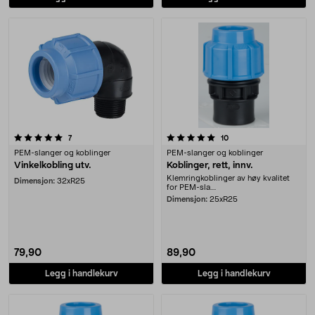
5.0 av 5 stjerner
anmeldelser
anmeldelser
7
10
PEM-slanger og koblinger
PEM-slanger og koblinger
Vinkelkobling utv.
Koblinger, rett, innv.
Klemringkoblinger av høy kvalitet
Dimensjon:
32xR25
for PEM-sla....
Dimensjon:
25xR25
79,90
89,90
Legg i handlekurv
Legg i handlekurv