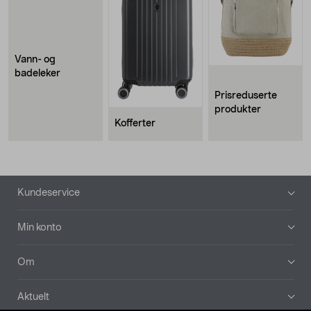
Vann- og
badeleker
Prisreduserte
produkter
Kofferter
Bunntekst
Kundeservice
Min konto
Om
Aktuelt