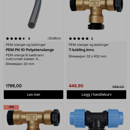
5.0 av 5 stjerner
anmeldelser
(35,98/m)
anmeldelser
9
2
PEM-slanger og koblinger
PEM-slanger og koblinger
PEM PN 10 Polyetenslange
T-kobling innv.
PEM-slange til kaldtvann
Dimensjon:
32 x R32 mm
over/under bakken. K....
Dimensjon:
32 mm
1799,00
449,90
699,00
Les mer
Legg i handlekurv
-36%