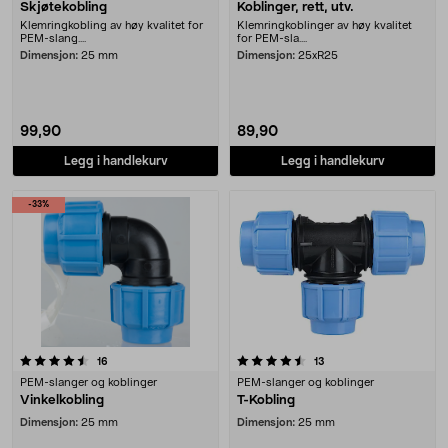
Skjøtekobling
Koblinger, rett, utv.
Klemringkobling av høy kvalitet for
Klemringkoblinger av høy kvalitet
PEM-slang....
for PEM-sla....
Dimensjon:
25 mm
Dimensjon:
25xR25
99,90
89,90
Legg i handlekurv
Legg i handlekurv
-33%
4.5 av 5 stjerner
anmeldelser
anmeldelser
16
13
PEM-slanger og koblinger
PEM-slanger og koblinger
Vinkelkobling
T-Kobling
Dimensjon:
25 mm
Dimensjon:
25 mm