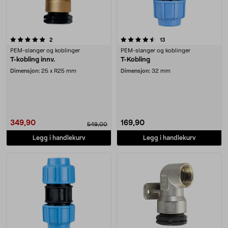
4.5 av 5 stjerner
anmeldelser
anmeldelser
2
13
PEM-slanger og koblinger
PEM-slanger og koblinger
T-kobling innv.
T-Kobling
Dimensjon:
25 x R25 mm
Dimensjon:
32 mm
349,90
169,90
549,00
Legg i handlekurv
Legg i handlekurv