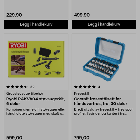
229,90
499,90
Legg i handlekurv
Legg i handlekurv
5.0 av 5 stjerner
anmeldelser
anmeldelser
32
4
Grovstøvsugertilbehør
Fresestål
Ryobi RAKVA04 støvsugerkit,
Cocraft fresestålsett for
6 deler
håndoverfres, tre, 30 deler
Kombiner gjerne din støvsuger eller
Bredt utvalg av fresestål – fres spor,
håndholdte støvsuger med skaft og
profiler, fasinger og kanter i tre.
munnstykke....
Cocra....
599,00
799,00