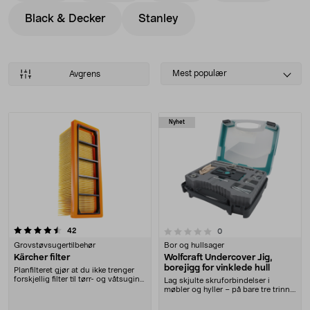
Black & Decker
Stanley
Select
Mest populær
Avgrens
sorting
Produkter
Nyhet
anmeldelser
0.0 av 5 stjerner
42
anmeldelser
0
Grovstøvsugertilbehør
Bor og hullsager
Kärcher filter
Wolfcraft Undercover Jig,
borejigg for vinklede hull
Planfilteret gjør at du ikke trenger
forskjellig filter til tørr- og våtsuging.
Lag skjulte skruforbindelser i
....
møbler og hyller – på bare tre trinn.
Wolfcraft U....