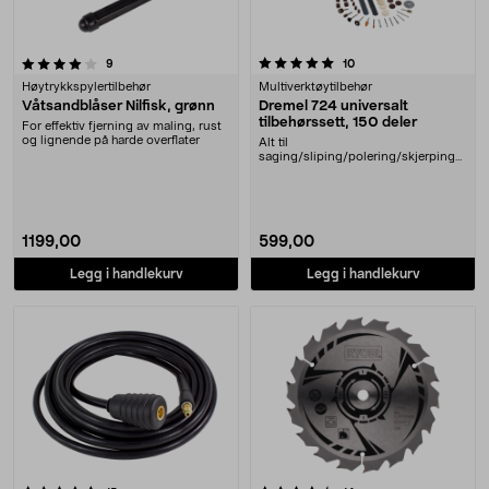
5.0 av 5 stjerner
anmeldelser
anmeldelser
9
10
Høytrykkspylertilbehør
Multiverktøytilbehør
Våtsandblåser Nilfisk, grønn
Dremel 724 universalt
tilbehørssett, 150 deler
For effektiv fjerning av maling, rust
og lignende på harde overflater
Alt til
saging/sliping/polering/skjerping
med Dremel multiverktøy. Dremel
724 – ....
1199,00
599,00
Legg i handlekurv
Legg i handlekurv