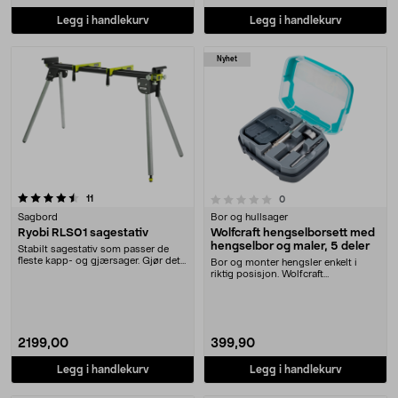
Legg i handlekurv
Legg i handlekurv
Nyhet
anmeldelser
0.0 av 5 stjerner
11
anmeldelser
0
Sagbord
Bor og hullsager
Ryobi RLS01 sagestativ
Wolfcraft hengselborsett med
hengselbor og maler, 5 deler
Stabilt sagestativ som passer de
fleste kapp- og gjærsager. Gjør det
Bor og monter hengsler enkelt i
enklere å b....
riktig posisjon. Wolfcraft
hengselborsett med ma....
2199,00
399,90
Legg i handlekurv
Legg i handlekurv