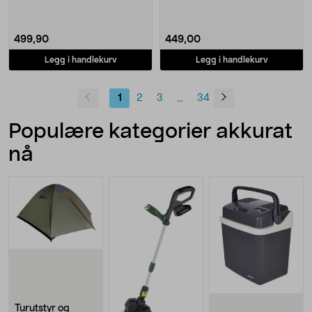
499,90
449,00
Legg i handlekurv
Legg i handlekurv
1
2
3
34
...
Populære kategorier akkurat
nå
Turutstyr og