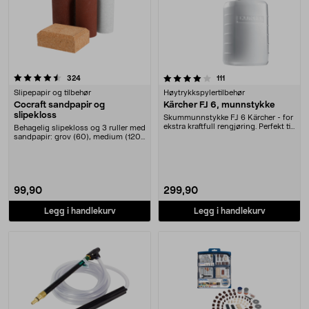
4.0 av 5 stjerner
anmeldelser
anmeldelser
324
111
Slipepapir og tilbehør
Høytrykkspylertilbehør
Cocraft sandpapir og
Kärcher FJ 6, munnstykke
slipekloss
Skummunnstykke FJ 6 Kärcher - for
ekstra kraftfull rengjøring. Perfekt til
Behagelig slipekloss og 3 ruller med
kjøre....
sandpapir: grov (60), medium (120)
og fin (....
99,90
299,90
Legg i handlekurv
Legg i handlekurv