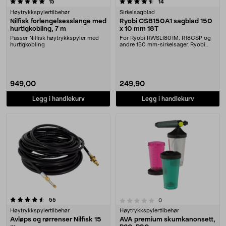
4.5 av 5 stjerner
anmeldelser
anmeldelser
15
14
Høytrykkspylertilbehør
Sirkelsagblad
Nilfisk forlengelsesslange med
Ryobi CSB150A1 sagblad 150
hurtigkobling, 7 m
x 10 mm 18T
Passer Nilfisk høytrykkspyler med
For Ryobi RWSL1801M, R18CSP og
hurtigkobling
andre 150 mm-sirkelsager. Ryobi
CSB150A1 – sager ....
949,00
249,90
Legg i handlekurv
Legg i handlekurv
anmeldelser
0.0 av 5 stjerner
55
anmeldelser
0
Høytrykkspylertilbehør
Høytrykkspylertilbehør
Avløps og rørrenser Nilfisk 15
AVA premium skumkanonsett,