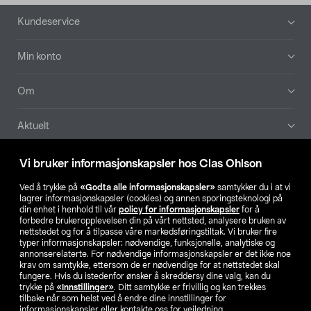
Bunntekst
Kundeservice
Min konto
Om
Aktuelt
Våre selskaper
Vi bruker informasjonskapsler hos Clas Ohlson
Ved å trykke på
«Godta alle informasjonskapsler»
samtykker du i at vi
Finn din butikk
lagrer informasjonskapsler (cookies) og annen sporingsteknologi på
din enhet i henhold til vår
policy for informasjonskapsler
for å
forbedre brukeropplevelsen din på vårt nettsted, analysere bruken av
SE
NO
FI
nettstedet og for å tilpasse våre markedsføringstiltak. Vi bruker fire
typer informasjonskapsler: nødvendige, funksjonelle, analytiske og
annonserelaterte. For nødvendige informasjonskapsler er det ikke noe
krav om samtykke, ettersom de er nødvendige for at nettstedet skal
fungere. Hvis du istedenfor ønsker å skreddersy dine valg, kan du
trykke på
«Innstillinger»
. Ditt samtykke er frivillig og kan trekkes
tilbake når som helst ved å endre dine innstillinger for
informasjonskapsler eller kontakte oss for veiledning.