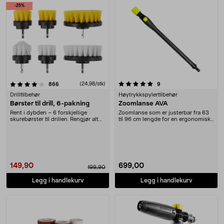
-25%
5.0 av 5 stjerner
anmeldelser
(24,98/stk)
anmeldelser
866
9
Drilltilbehør
Høytrykkspylertilbehør
Børster til drill, 6-pakning
Zoomlanse AVA
Rent i dybden – 6 forskjellige
Zoomlanse som er justerbar fra 63
skurebørster til drillen. Rengjør alt
til 96 cm lengde for en ergonomisk
fra grillen....
arbeidsstil....
149,90
699,00
199,90
Legg i handlekurv
Legg i handlekurv