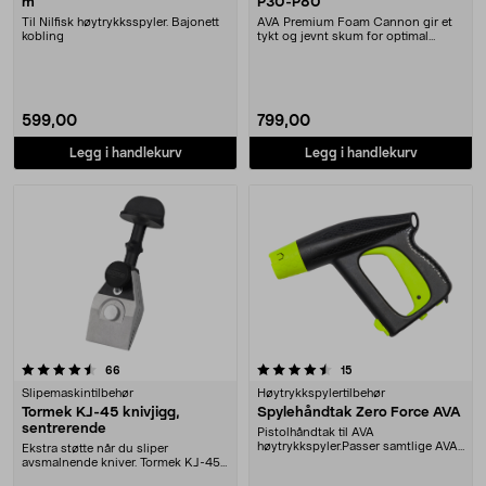
m
P30-P80
Til Nilfisk høytrykksspyler. Bajonett
AVA Premium Foam Cannon gir et
kobling
tykt og jevnt skum for optimal
rengjøring av bile....
599,00
799,00
Legg i handlekurv
Legg i handlekurv
4.5 av 5 stjerner
anmeldelser
anmeldelser
66
15
Slipemaskintilbehør
Høytrykkspylertilbehør
Tormek KJ-45 knivjigg,
Spylehåndtak Zero Force AVA
sentrerende
Pistolhåndtak til AVA
høytrykkspyler.Passer samtlige AVA-
Ekstra støtte når du sliper
modeller med et makstry....
avsmalnende kniver. Tormek KJ-45
– sentrerende knivj....