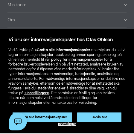
Min konto
Om
Aktuelt
Vi bruker informasjonskapsler hos Clas Ohlson
Våre selskaper
Ved å trykke på
«Godta alle informasjonskapsler»
samtykker du i at vi
lagrer informasjonskapsler (cookies) og annen sporingsteknologi på
din enhet i henhold til vår
policy for informasjonskapsler
for å
Finn din butikk
forbedre brukeropplevelsen din på vårt nettsted, analysere bruken av
nettstedet og for å tilpasse våre markedsføringstiltak. Vi bruker fire
typer informasjonskapsler: nødvendige, funksjonelle, analytiske og
annonserelaterte. For nødvendige informasjonskapsler er det ikke noe
SE
NO
FI
krav om samtykke, ettersom de er nødvendige for at nettstedet skal
fungere. Hvis du istedenfor ønsker å skreddersy dine valg, kan du
trykke på
«Innstillinger»
. Ditt samtykke er frivillig og kan trekkes
tilbake når som helst ved å endre dine innstillinger for
informasjonskapsler eller kontakte oss for veiledning.
Godta alle informasjonskapsler
Avvis alle
Privacy statement
Medlemsvilkår
Kjøpsvilkår
For bedrifter
Innstillinger
Endre til priser ekskl. moms