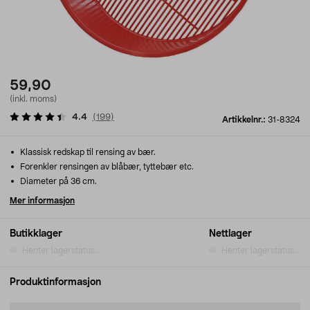
59,90
(inkl. moms)
4.4
(
199
)
Artikkelnr.:
31-8324
Klassisk redskap til rensing av bær.
Forenkler rensingen av blåbær, tyttebær etc.
Diameter på 36 cm.
Mer informasjon
Butikklager
Nettlager
Henter lagerstatus...
Henter lagerstatus...
Produktinformasjon