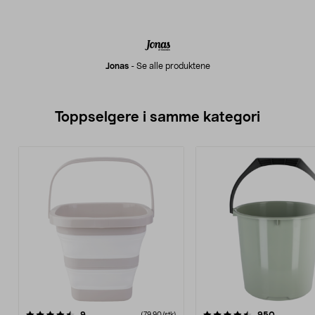
Jonas
-
Se alle produktene
Toppselgere i samme kategori
4.5 av 5 stjerner
anmeldelser
4.5 av 5 stjerner
anmeldel
(79,90/stk)