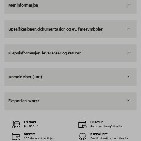
Mer informasjon
Spesifikasjoner, dokumentasjon og ev. faresymboler
Kjøpsinformasjon, leveranser og returer
Anmeldelser
(199)
Eksperten svarer
Fri frakt
Fri retur
Fra 599,–*
Returner til valgfri butikk
Sikkert
Klikk&Hent
365 dagers åpent kjøp
Bestill på nett og hent i butikk