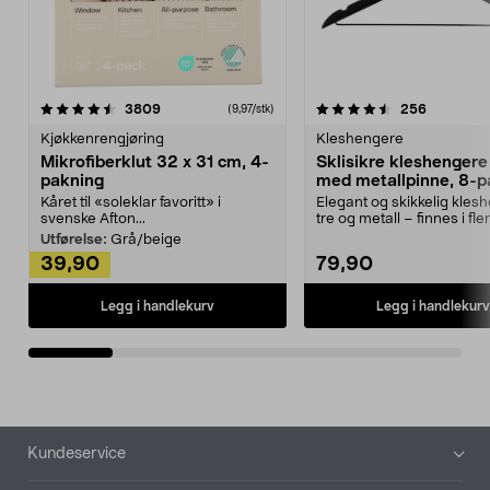
4.5av 5 stjerner
anmeldelser
4.5av 5 stjerner
anmeldels
3809
256
(9,97/stk)
Kjøkkenrengjøring
Kleshengere
Mikrofiberklut 32 x 31 cm, 4-
Sklisikre kleshengere 
pakning
med metallpinne, 8-p
Kåret til «soleklar favoritt» i
Elegant og skikkelig kles
svenske Afton...
tre og metall – finnes i fle
Kleshe...
Utførelse:
Grå/beige
39,90
79,90
Legg i handlekurv
Legg i handlekurv
Bunntekst
Kundeservice