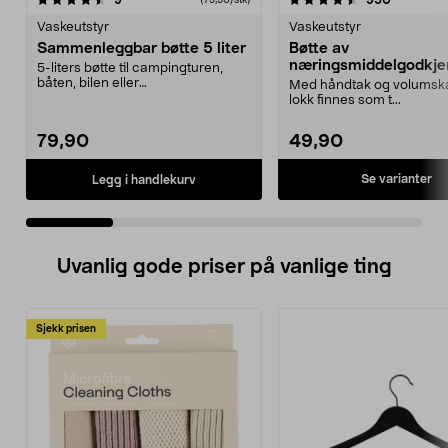
9
950
Vaskeutstyr
Vaskeutstyr
Sammenleggbar bøtte 5 liter
Bøtte av
næringsmiddelgodkje
5-liters bøtte til campingturen,
plast, 10 liter, Nordisk
båten, bilen eller
Med håndtak og volumsk
rengjøringsskapet. Sammenleg...
lokk finnes som t...
79,90
49,90
Se varianter
Legg i handlekurv
Uvanlig gode priser på vanlige ting
Sjekk prisen