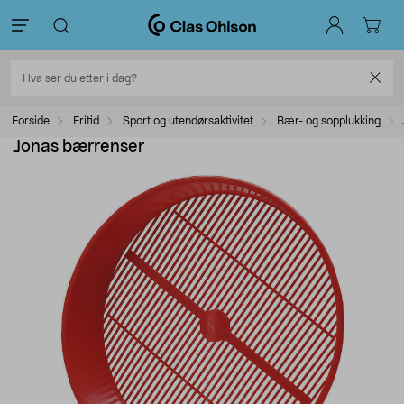
Forside
Fritid
Sport og utendørsaktivitet
Bær- og sopplukking
Jonas bærrenser