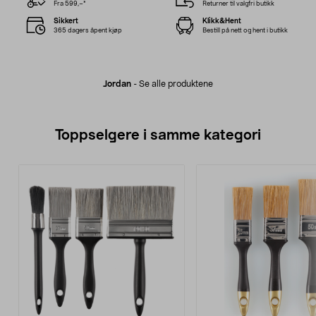
Fra 599,–*
Returner til valgfri butikk
Sikkert
Klikk&Hent
365 dagers åpent kjøp
Bestill på nett og hent i butikk
Jordan
-
Se alle produktene
Toppselgere i samme kategori