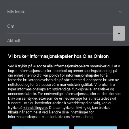
Min konto
Om
Product
+
quantity
Aktuelt
Våre selskaper
Vi bruker informasjonskapsler hos Clas Ohlson
Ved å trykke på
«Godta alle informasjonskapsler»
samtykker du i at vi
Finn din butikk
lagrer informasjonskapsler (cookies) og annen sporingsteknologi på
din enhet i henhold til vår
policy for informasjonskapsler
for å
forbedre brukeropplevelsen din på vårt nettsted, analysere bruken av
SE
NO
FI
nettstedet og for å tilpasse våre markedsføringstiltak. Vi bruker fire
typer informasjonskapsler: nødvendige, funksjonelle, analytiske og
annonserelaterte. For nødvendige informasjonskapsler er det ikke noe
krav om samtykke, ettersom de er nødvendige for at nettstedet skal
fungere. Hvis du istedenfor ønsker å skreddersy dine valg, kan du
trykke på
«Innstillinger»
. Ditt samtykke er frivillig og kan trekkes
tilbake når som helst ved å endre dine innstillinger for
informasjonskapsler eller kontakte oss for veiledning.
Privacy statement
Medlemsvilkår
Kjøpsvilkår
For bedrifter
Endre til priser ekskl. moms