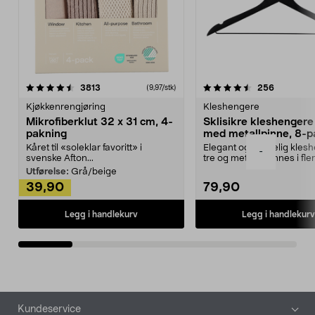
4.5av 5 stjerner
anmeldelser
4.5av 5 stjerner
anmeldels
3813
256
(9,97/stk)
Kjøkkenrengjøring
Kleshengere
Mikrofiberklut 32 x 31 cm, 4-
Sklisikre kleshengere 
pakning
med metallpinne, 8-p
Kåret til «soleklar favoritt» i
Elegant og skikkelig kles
-
svenske Afton...
tre og metall – finnes i fle
Kleshe...
Utførelse:
Grå/beige
39,90
79,90
Legg i handlekurv
Legg i handlekurv
Bunntekst
Kundeservice