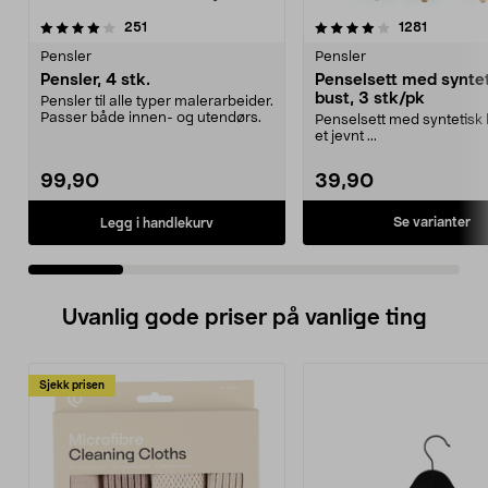
4.0 av 5 stjerner
anmeldelser
4.5 av 5 stjerner
anmeldel
251
1281
Pensler
Pensler
Pensler, 4 stk.
Penselsett med synte
bust, 3 stk/pk
Pensler til alle typer malerarbeider.
Passer både innen- og utendørs.
Penselsett med syntetisk b
et jevnt ...
99,90
39,90
Se varianter
Legg i handlekurv
Uvanlig gode priser på vanlige ting
Sjekk prisen