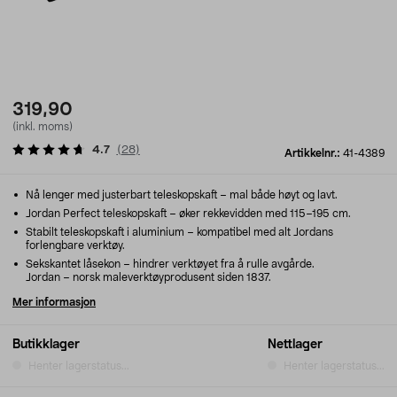
319,90
(inkl. moms)
4.7
(
28
)
Artikkelnr.:
41-4389
Nå lenger med justerbart teleskopskaft – mal både høyt og lavt.
Jordan Perfect teleskopskaft – øker rekkevidden med 115–195 cm.
Stabilt teleskopskaft i aluminium – kompatibel med alt Jordans
forlengbare verktøy.
Sekskantet låsekon – hindrer verktøyet fra å rulle avgårde.
Jordan – norsk maleverktøyprodusent siden 1837.
Mer informasjon
Butikklager
Nettlager
Henter lagerstatus...
Henter lagerstatus...