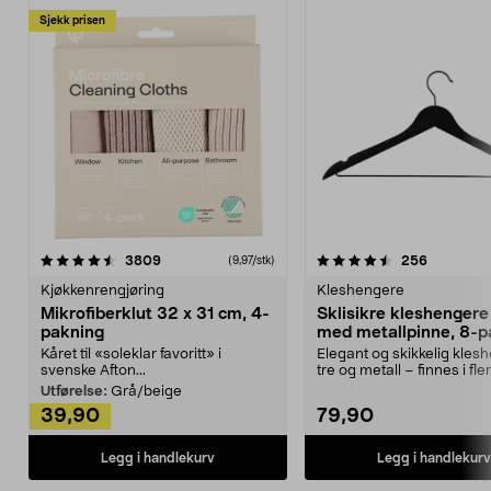
Sjekk prisen
4.5av 5 stjerner
anmeldelser
4.5av 5 stjerner
anmeldels
3809
256
(9,97/stk)
Kjøkkenrengjøring
Kleshengere
Mikrofiberklut 32 x 31 cm, 4-
Sklisikre kleshengere 
pakning
med metallpinne, 8-p
Kåret til «soleklar favoritt» i
Elegant og skikkelig kles
svenske Afton...
tre og metall – finnes i fle
Kleshe...
Utførelse:
Grå/beige
39,90
79,90
Legg i handlekurv
Legg i handlekurv