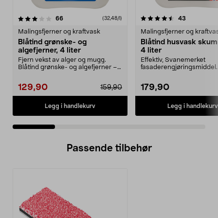
4.5 av 5 stjerner
anmeldelser
4.5 av 5 stjerner
anmeldelse
66
43
(32,48/l)
Malingsfjerner og kraftvask
Malingsfjerner og kraftva
Blåtind grønske- og
Blåtind husvask sku
algefjerner, 4 liter
4 liter
Fjern vekst av alger og mugg.
Effektiv, Svanemerket
Blåtind grønske- og algefjerner –
fasaderengjøringsmiddel.
effektivt middel...
husvask – skummende, al
129,90
179,90
159,90
Legg i handlekurv
Legg i handlekurv
Passende tilbehør