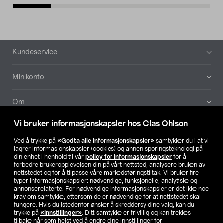
Bunntekst
Kundeservice
Min konto
Om
Vi bruker informasjonskapsler hos Clas Ohlson
Aktuelt
Ved å trykke på
«Godta alle informasjonskapsler»
samtykker du i at vi
lagrer informasjonskapsler (cookies) og annen sporingsteknologi på
Våre selskaper
din enhet i henhold til vår
policy for informasjonskapsler
for å
forbedre brukeropplevelsen din på vårt nettsted, analysere bruken av
nettstedet og for å tilpasse våre markedsføringstiltak. Vi bruker fire
Finn din butikk
typer informasjonskapsler: nødvendige, funksjonelle, analytiske og
annonserelaterte. For nødvendige informasjonskapsler er det ikke noe
krav om samtykke, ettersom de er nødvendige for at nettstedet skal
SE
NO
FI
fungere. Hvis du istedenfor ønsker å skreddersy dine valg, kan du
trykke på
«Innstillinger»
. Ditt samtykke er frivillig og kan trekkes
tilbake når som helst ved å endre dine innstillinger for