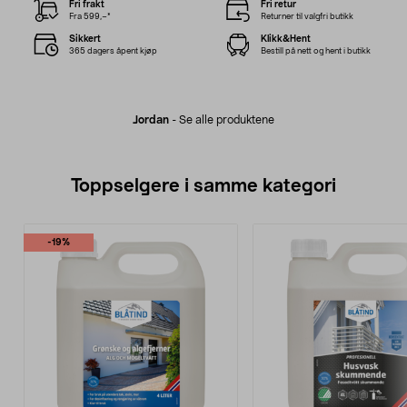
Fri frakt
Fri retur
Fra 599,–*
Returner til valgfri butikk
Sikkert
Klikk&Hent
365 dagers åpent kjøp
Bestill på nett og hent i butikk
Jordan
-
Se alle produktene
Toppselgere i samme kategori
-19%