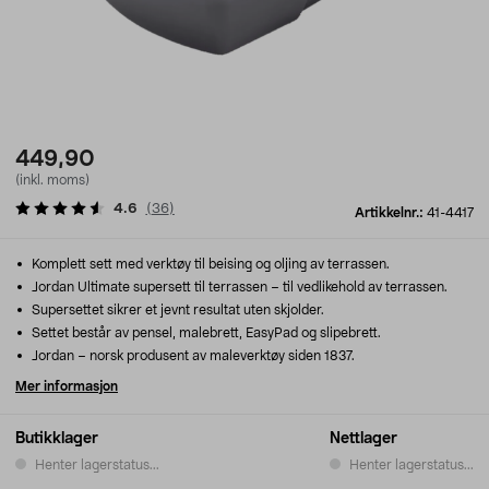
449,90
(inkl. moms)
4.6
(
36
)
Artikkelnr.:
41-4417
Komplett sett med verktøy til beising og oljing av terrassen.
Jordan Ultimate supersett til terrassen – til vedlikehold av terrassen.
Supersettet sikrer et jevnt resultat uten skjolder.
Settet består av pensel, malebrett, EasyPad og slipebrett.
Jordan – norsk produsent av maleverktøy siden 1837.
Mer informasjon
Butikklager
Nettlager
Henter lagerstatus...
Henter lagerstatus...