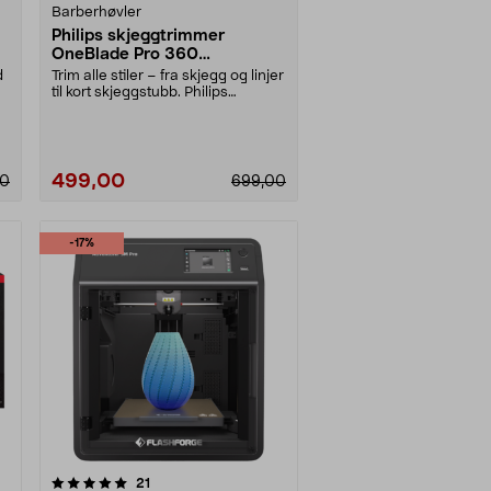
Barberhøvler
Philips skjeggtrimmer
OneBlade Pro 360
QP6507/23
d
Trim alle stiler – fra skjegg og linjer
til kort skjeggstubb. Philips
OneBlade P....
499,00
90
699,00
-17%
anmeldelser
21