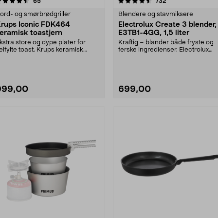
4.5 av 5 stjerner
anmeldelser
3.5 av 5 stjerner
anmeldelser
65
732
ord- og smørbrødgriller
Blendere og stavmiksere
rups Iconic FDK464
Electrolux Create 3 blender,
eramisk toastjern
E3TB1-4GG, 1,5 liter
kstra store og dype plater for
Kraftig – blander både fryste og
elfylte toast. Krups keramisk
ferske ingredienser. Electrolux
mørbrødgrill – e....
Create 3 blende....
999,00
699,00