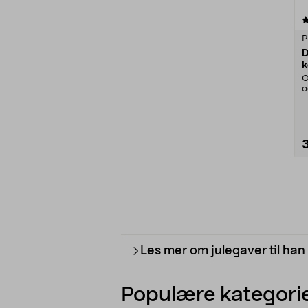
4.5 av 5 stjerner
P
D
k
O
o
P
Les mer om julegaver til han 
Populære kategorie