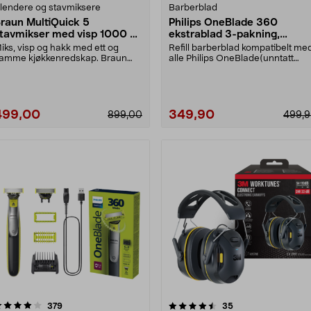
lendere og stavmiksere
Barberblad
raun MultiQuick 5
Philips OneBlade 360
tavmikser med visp 1000 W,
ekstrablad 3-pakning,
MQ50202M
QP430/50
iks, visp og hakk med ett og
Refill barberblad kompatibelt me
amme kjøkkenredskap. Braun
alle Philips OneBlade(unntatt
ultiQuick 5 stavmikse....
Intimate). Phili....
499,00
349,90
899,00
499,
4.5 av 5 stjerner
anmeldelser
5.0 av 5 stjerner
anmeldelser
379
35