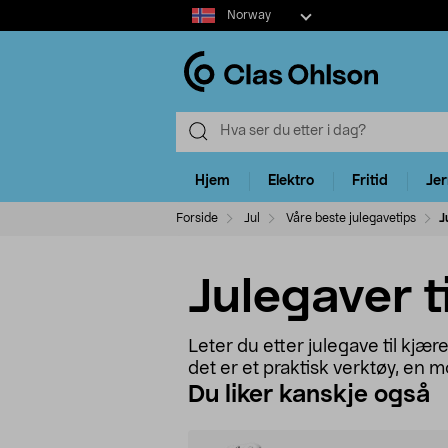
Select
Norway
market
Hjem
Elektro
Fritid
Je
Forside
Jul
Våre beste julegavetips
J
Julegaver t
Leter du etter julegave til kjæ
det er et praktisk verktøy, en 
Du liker kanskje også