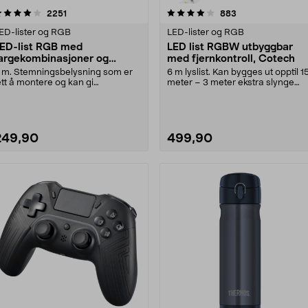
4.0 av 5 stjerner
anmeldelser
4.5 av 5 stjerner
anmeldelser
2251
883
ED-lister og RGB
LED-lister og RGB
ED-list RGB med
LED list RGBW utbyggbar
argekombinasjoner og
med fjernkontroll, Cotech
jernkontroll, Cotech
 m. Stemningsbelysning som er
6 m lyslist. Kan bygges ut opptil 1
ett å montere og kan gi
meter – 3 meter ekstra slynge
ulserende eller fast ly....
selges separa....
249,90
499,90