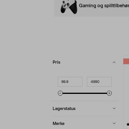
Gaming og spilltilbehø
Avgrens
P
Pris
produkter
Minpris
Makspris
Lagerstatus
Merke
4.5 av 5 stjerner