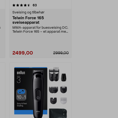
anmeldelser
63
Sveising og tilbehør
Telwin Force 165
sveiseapparat
5
MMA-apparat for buesveising DC.
Telwin Force 165 – et apparat med
inverterteknol....
2499,00
2999,00