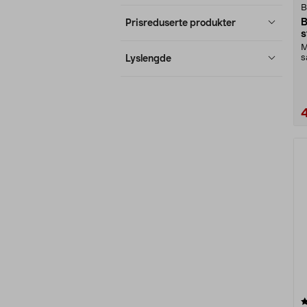
B
B
Prisreduserte produkter
s
M
s
Lyslengde
M
4.0 av 5 stjerner