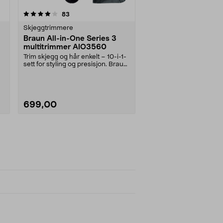
anmeldelser
83
Skjeggtrimmere
Braun All-in-One Series 3
multitrimmer AIO3560
Trim skjegg og hår enkelt – 10-i-1-
sett for styling og presisjon. Braun
All-in-O....
699,00