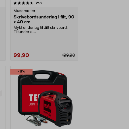
anmeldelser
218
Musematter
Skrivebordsunderlag i filt, 90
x 40 cm
Mykt underlag til ditt skrivbord.
Filtunderla....
99,90
199,90
-17%
Se varianter