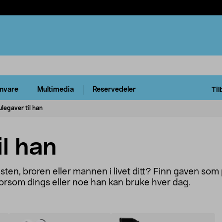
rnvare
Multimedia
Reservedeler
Til
ulegaver til han
il han
resten, broren eller mannen i livet ditt? Finn gaven s
morsom dings eller noe han kan bruke hver dag.