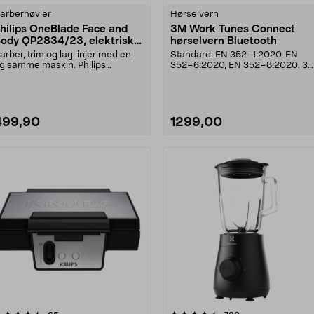
arberhøvler
Hørselvern
hilips OneBlade Face and
3M Work Tunes Connect
ody QP2834/23, elektrisk
hørselvern Bluetooth
arberhøvel
arber, trim og lag linjer med en
Standard: EN 352–1:2020, EN
g samme maskin. Philips
352–6:2020, EN 352–8:2020. 3
neBlade QP2834/23 – ....
Work Tunes Connect – h....
499,90
1299,00