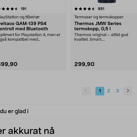
4.5 av 5 stjerner
anmeldelser
4.0 av 5 stjerner
anmeldelser
191
951
layStation og tilbehør
Termoser og termokopper
eltaco GAM-139 PS4
Thermos JMW Series
ontroll med Bluetooth
termokopp, 0,5 l
ptimert for Playstation 4, men er
Thermos original – alltid god
gså kompatibel med
kvalitet. Smart....
C/Android/iOS. Deltaco G....
399,90
299,90
Se varianter
1
2
3
du er glad i
r akkurat nå