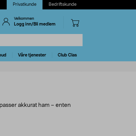
Privatkunde
Bedriftskunde
Velkommen
Logg inn/Bli medlem
bud
Våre tjenester
Club Clas
om passer akkurat ham – enten