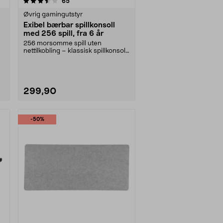
anmeldelser
65
Øvrig gamingutstyr
Exibel bærbar spillkonsoll
med 256 spill, fra 6 år
256 morsomme spill uten
nettilkobling – klassisk spillkonsoll
med lang batteriti....
299,90
-50%