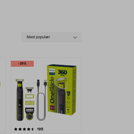
Select
Mest populær
sorting
-29%
anmeldelser
195