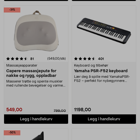
-31%
4.5 av 5 stjerner
anmeldelser
(549,00/stk)
anmeldelser
81
401
Massasjeapparater
Keyboard og tilbehør
Capere massasjepute for
Yamaha PSR-F52 keyboard
nakke og rygg, oppladbar
Lær deg å spille med YamahaPSR-
F52 – perfekt for nybegynnere.
Masserer trøtte og spente muskler
Brukervennlig klav....
med rullende bevegelser og varme.
Capere massa....
549,00
1198,00
799,00
Legg i handlekurv
Legg i handlekurv
-50%