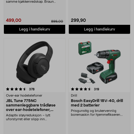
og farging. Twin....
samme kjøkkenredskap. Braun
MultiQuick 5 stavmikse....
499,00
299,90
899,00
Legg i handlekurv
Legg i handlekurv
4.5 av 5 stjerner
anmeldelser
anmeldelser
378
319
Over-ear hodetelefoner
Drill
JBL Tune 775NC
Bosch EasyDrill 18V-40, drill
sammenleggbare trådløse
med 2 batterier
over ear-hodetelefoner,
Prisgunstig og brukervennlig
svarte
boremaskin for hjemmefikseren.
Adaptiv støyreduksjon – lytt
Bosch EasyDrill 18V-....
uforstyrret eller slipp inn
omgivelsene med Smart A....