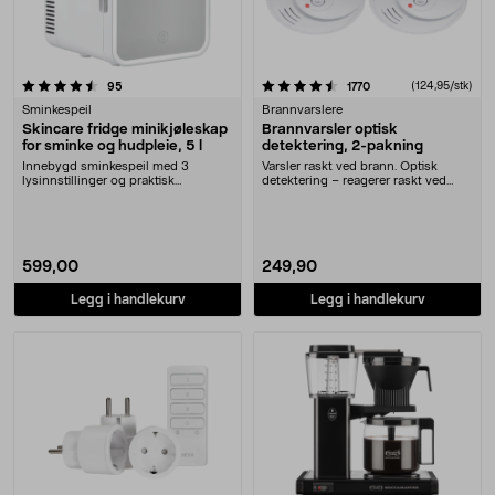
4.5 av 5 stjerner
anmeldelser
anmeldelser
(124,95/stk)
95
1770
Sminkespeil
Brannvarslere
Skincare fridge minikjøleskap
Brannvarsler optisk
for sminke og hudpleie, 5 l
detektering, 2-pakning
Innebygd sminkespeil med 3
Varsler raskt ved brann. Optisk
lysinnstillinger og praktisk
detektering – reagerer raskt ved
oppbevaring til sminken ....
registrering av....
599,00
249,90
Legg i handlekurv
Legg i handlekurv