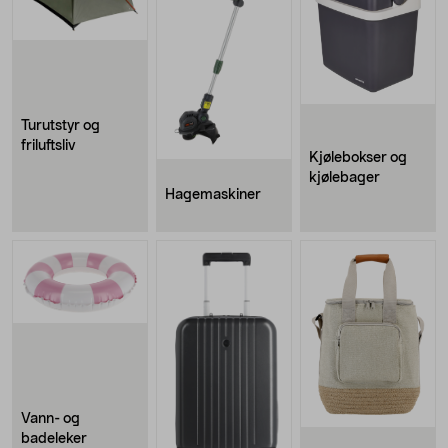
Turutstyr og
friluftsliv
Kjølebokser og
kjølebager
Hagemaskiner
Vann- og
badeleker