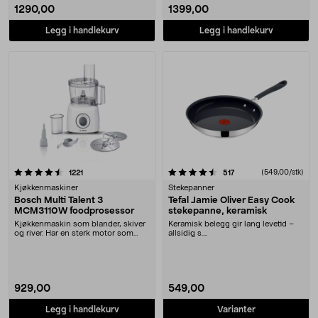
1290,00
1399,00
Legg i handlekurv
Legg i handlekurv
4.5 av 5 stjerner
anmeldelser
anmeldelser
(549,00/stk)
1221
517
Kjøkkenmaskiner
Stekepanner
Bosch Multi Talent 3
Tefal Jamie Oliver Easy Cook
MCM3110W foodprosessor
stekepanne, keramisk
Kjøkkenmaskin som blander, skiver
Keramisk belegg gir lang levetid –
og river. Har en sterk motor som
allsidig s....
gjør matlagin....
929,00
549,00
Legg i handlekurv
Varianter