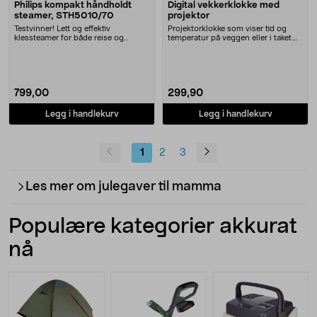
Philips kompakt håndholdt
Digital vekkerklokke med
steamer, STH5010/70
projektor
Testvinner! Lett og effektiv
Projektorklokke som viser tid og
klessteamer for både reise og
temperatur på veggen eller i taket.
hverdagsbruk. Philips....
Vekkerklokk....
799,00
299,90
Legg i handlekurv
Legg i handlekurv
1
2
3
Les mer om julegaver til mamma
Populære kategorier akkurat
nå