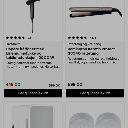
4.5 av 5 stjerner
anmeldelser
anmeldelser
24
540
Hårfønere
Rettetang og krølltang
Capere hårføner med
Remington Keratin Protect
fønemunnstykke og
S8540 rettetang
kaldluftsfunksjon, 2000 W
Rettetang som gir ett rett, holdbart
resultat, og et sunt og friskt hår.
Kraftig hårføner med børsteløs
Velg te....
motor – gir høy hastighet. Hårtørker
med 3 varmei....
449,00
599,00
899,00
Legg i handlekurv
Legg i handlekurv