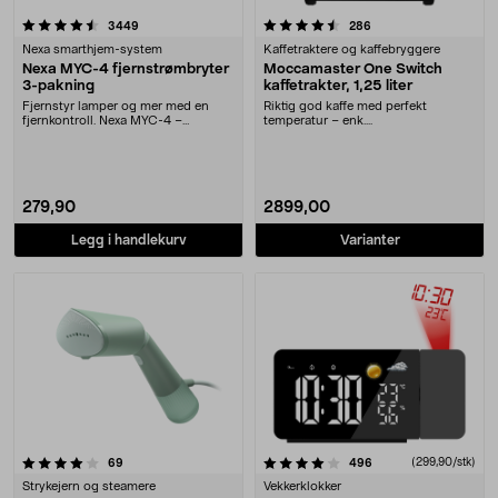
4.5 av 5 stjerner
anmeldelser
anmeldelser
3449
286
Nexa smarthjem-system
Kaffetraktere og kaffebryggere
Nexa MYC-4 fjernstrømbryter
Moccamaster One Switch
3-pakning
kaffetrakter, 1,25 liter
Fjernstyr lamper og mer med en
Riktig god kaffe med perfekt
fjernkontroll. Nexa MYC-4 –
temperatur – enk....
lettinstallert sett m....
279,90
2899,00
Legg i handlekurv
Varianter
4.0 av 5 stjerner
anmeldelser
anmeldelser
(299,90/stk)
69
496
Strykejern og steamere
Vekkerklokker