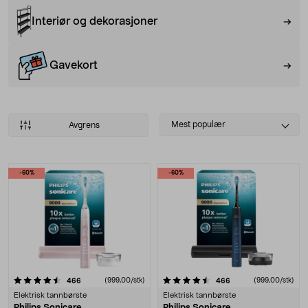
Interiør og dekorasjoner
Gavekort
Select
Mest populær
Avgrens
sorting
Produkter
-60%
-60%
4.5 av 5 stjerner
anmeldelser
(999,00/stk)
anmeldelser
(999,00/stk)
466
466
Elektrisk tannbørste
Elektrisk tannbørste
Philips Sonicare
Philips Sonicare