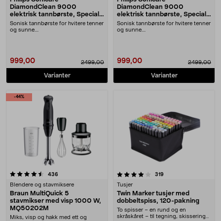
DiamondClean 9000
DiamondClean 9000
elektrisk tannbørste, Special
elektrisk tannbørste, Special
Edition
Edition
Sonisk tannbørste for hvitere tenner
Sonisk tannbørste for hvitere tenner
og sunne....
og sunne....
999,00
999,00
2499,00
2499,00
Varianter
Varianter
-44%
4.0 av 5 stjerner
anmeldelser
anmeldelser
436
319
Blendere og stavmiksere
Tusjer
Braun MultiQuick 5
Twin Marker tusjer med
stavmikser med visp 1000 W,
dobbeltspiss, 120-pakning
MQ50202M
To spisser – en rund og en
skråskåret – til tegning, skissering
Miks, visp og hakk med ett og