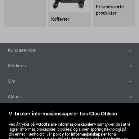
Prisreduserte
produkter
Kofferter
Bunntekst
Kundeservice
Min konto
Om
Aktuelt
Våre selskaper
Vi bruker informasjonskapsler hos Clas Ohlson
Ved å trykke på
«Godta alle informasjonskapsler»
samtykker du i at vi
Finn din butikk
lagrer informasjonskapsler (cookies) og annen sporingsteknologi på
din enhet i henhold til vår
policy for informasjonskapsler
for å