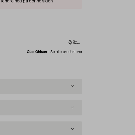
 lengre ned på denne siden.
Clas Ohlson
-
Se alle produktene