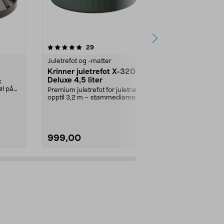
5.0 av 5 stjerner
anmeldelser
4.5
29
1
Juletrefot og -matter
Juletrefot og
Krinner juletrefot X-320
Vendbar ju
Deluxe 4,5 liter
90 cm
k
øl på
Premium juletrefot for juletrær på
Rund matte i 
opptil 3,2 m – stammediameter
vevd av hamp
opptil 12 cm. K...
juletrematte –
999,00
229,90