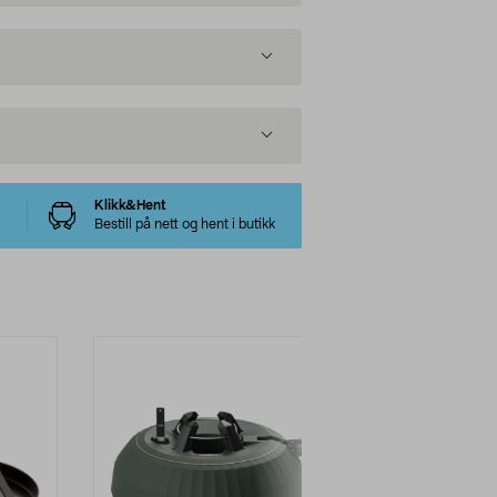
Klikk&Hent
Bestill på nett og hent i butikk