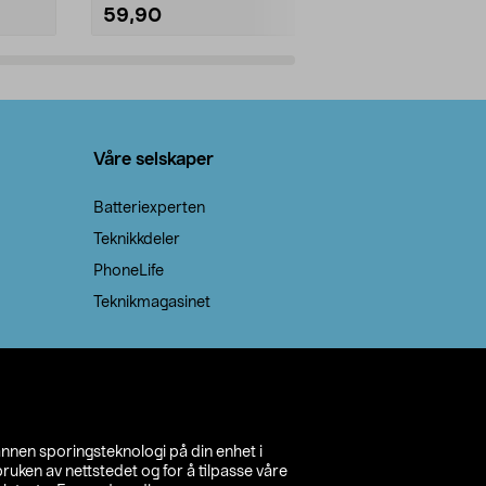
59,90
69,90
Legg i handlekurv
Legg 
Våre selskaper
Batteriexperten
Teknikkdeler
PhoneLife
Teknikmagasinet
annen sporingsteknologi på din enhet i
ruken av nettstedet og for å tilpasse våre