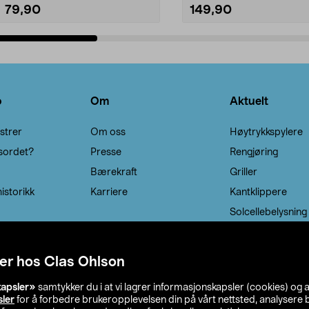
79,90
149,90
Legg i handlekurv
Legg i handlekurv
o
Om
Aktuelt
strer
Om oss
Høytrykkspylere
sordet?
Presse
Rengjøring
Bærekraft
Griller
istorikk
Karriere
Kantklippere
Solcellebelysning
er hos Clas Ohlson
kapsler»
samtykker du i at vi lagrer informasjonskapsler (cookies) og 
sler
for å forbedre brukeropplevelsen din på vårt nettsted, analysere b