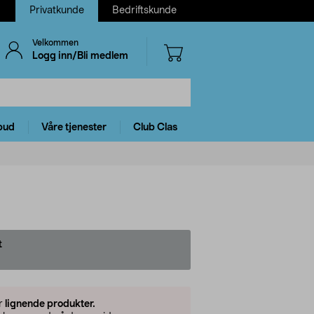
Privatkunde
Bedriftskunde
Velkommen
Logg inn/Bli medlem
bud
Våre tjenester
Club Clas
t
er
lignende produkter.