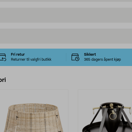
Fri retur
Sikkert
Returner til valgfri butikk
365 dagers åpent kjøp
ri