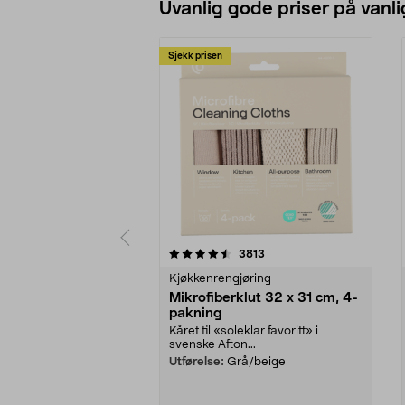
Uvanlig gode priser på vanli
Sjekk prisen
5av 5 stjerner
4.5av 5 stjerner
anmeldelser
3813
Kjøkkenrengjøring
Mikrofiberklut 32 x 31 cm, 4-
pakning
Kåret til «soleklar favoritt» i
svenske Afton...
Utførelse:
Grå/beige