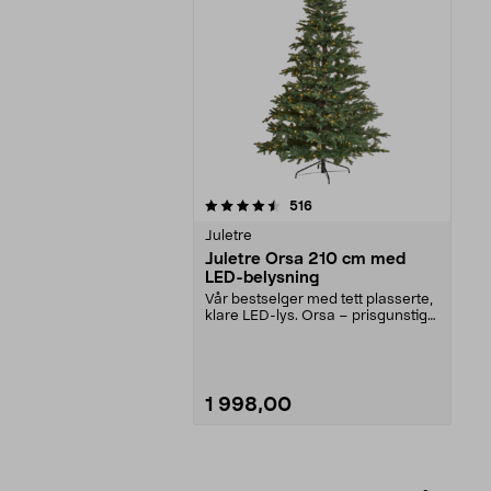
5av 5 stjerner
anmeldelser
516
Juletre
Juletre Orsa 210 cm med
LED-belysning
Vår bestselger med tett plasserte,
klare LED-lys. Orsa – prisgunstig
juletre med...
1 998,00
Legg i handlekurv