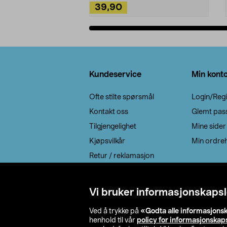
39,90
Legg i handlekurv
Bunntekst
Kundeservice
Min kont
Ofte stilte spørsmål
Login/Regi
Kontakt oss
Glemt pas
Tilgjengelighet
Mine sider
Kjøpsvilkår
Min ordreh
Retur / reklamasjon
EE-avfall
Cookie policy
Vi bruker informasjonskapsl
Leveringsalternativ
Ved å trykke på
«Godta alle informasjons
henhold til vår
policy for informasjonskap