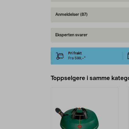
Anmeldelser
(87)
Eksperten svarer
Fri frakt
Fra 599,–*
Toppselgere i samme katego