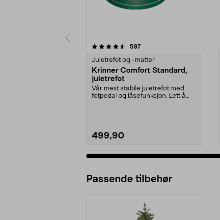
5 av 5 stjerner
4.0 av 5 stjerner
anmeldelser
597
Juletrefot og -matter
Krinner Comfort Standard,
juletrefot
Vår mest stabile juletrefot med
fotpedal og låsefunksjon. Lett å
justere treet t...
499,90
Passende tilbehør