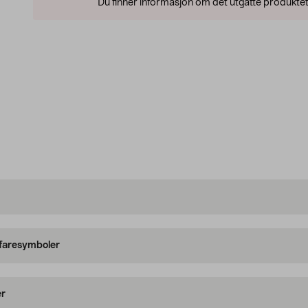
Du finner informasjon om det utgåtte produktet
 faresymboler
er