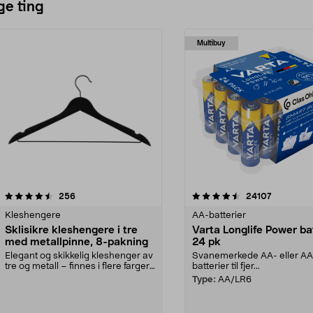
ge ting
Multibuy
4.5av 5 stjerner
anmeldelser
4.5av 5 stjerner
anmeldels
256
24107
Kleshengere
AA-batterier
Sklisikre kleshengere i tre
Varta Longlife Power ba
med metallpinne, 8-pakning
24 pk
Elegant og skikkelig kleshenger av
Svanemerkede AA- eller A
tre og metall – finnes i flere farger.
batterier til fjer...
Kleshe...
Type:
AA/LR6