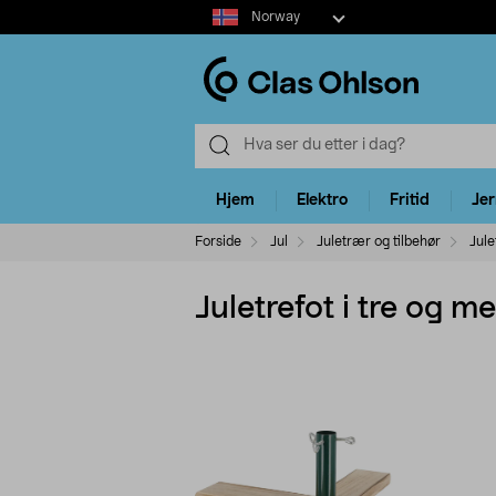
Select
Norway
market
Hjem
Elektro
Fritid
Je
Forside
Jul
Juletrær og tilbehør
Jule
Juletrefot i tre og me