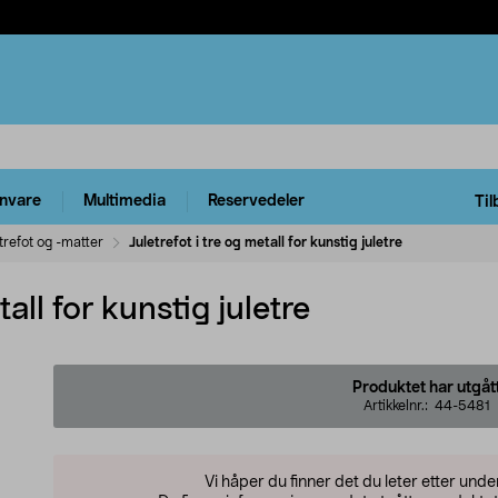
rnvare
Multimedia
Reservedeler
Til
trefot og -matter
Juletrefot i tre og metall for kunstig juletre
tall for kunstig juletre
Produktet har utgåt
Artikkelnr.:
44-5481
Vi håper du finner det du leter etter und