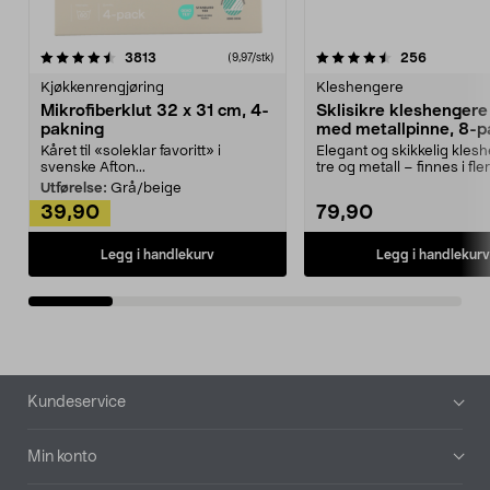
4.5av 5 stjerner
anmeldelser
4.5av 5 stjerner
anmeldels
3813
256
(9,97/stk)
Kjøkkenrengjøring
Kleshengere
Mikrofiberklut 32 x 31 cm, 4-
Sklisikre kleshengere 
pakning
med metallpinne, 8-p
Kåret til «soleklar favoritt» i
Elegant og skikkelig kles
svenske Afton...
tre og metall – finnes i fle
Kleshe...
Utførelse:
Grå/beige
39,90
79,90
Legg i handlekurv
Legg i handlekurv
Bunntekst
Kundeservice
Min konto