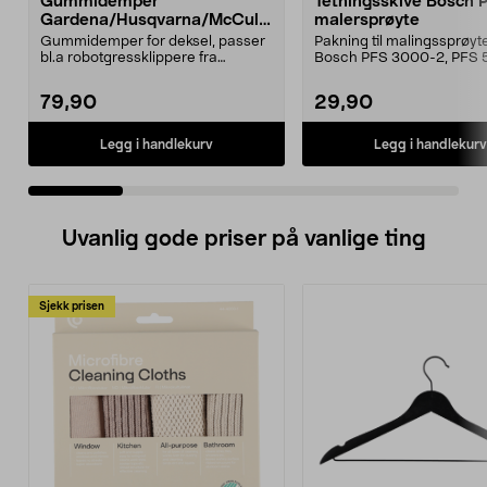
Gummidemper
Tetningsskive Bosch 
Gardena/Husqvarna/McCullo
malersprøyte
ch/Flymo
Gummidemper for deksel, passer
Pakning til malingssprøyt
bl.a robotgressklippere fra
Bosch PFS 3000-2, PFS 
Gardena, Flymo og McC...
og PFS 7000.
79,90
29,90
Legg i handlekurv
Legg i handlekurv
Uvanlig gode priser på vanlige ting
Sjekk prisen