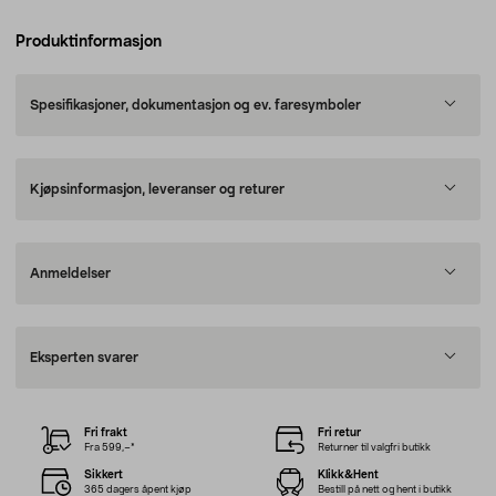
Produktinformasjon
Spesifikasjoner, dokumentasjon og ev. faresymboler
Kjøpsinformasjon, leveranser og returer
Anmeldelser
Eksperten svarer
Fri frakt
Fri retur
Fra 599,–*
Returner til valgfri butikk
Sikkert
Klikk&Hent
365 dagers åpent kjøp
Bestill på nett og hent i butikk