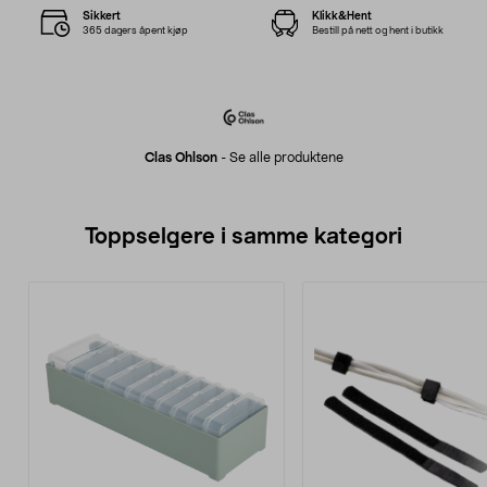
Sikkert
Klikk&Hent
365 dagers åpent kjøp
Bestill på nett og hent i butikk
Clas Ohlson
-
Se alle produktene
Toppselgere i samme kategori