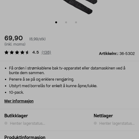
69,90
(6,99/stk)
(inkl. moms)
4.5
(
138
)
Artikkelnr.:
36-5302
Få orden i strømkablene bak tv-apparatet eller datamaskinen ved å
bunte dem sammen.
Penere å se på og enklere rengjøring.
Utstyrt med borrelås for enkelt å kunne åpne/lukke.
10-pack.
Mer informasjon
Butikklager
Nettlager
Henter lagerstatus...
Henter lagerstatus...
Produktinformasjon