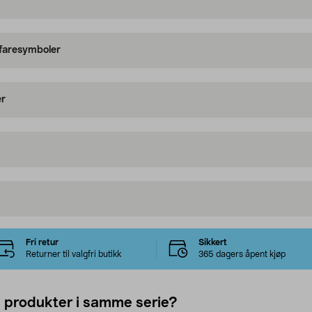
 faresymboler
er
Fri retur
Sikkert
Returner til valgfri butikk
365 dagers åpent kjøp
e produkter i samme serie?