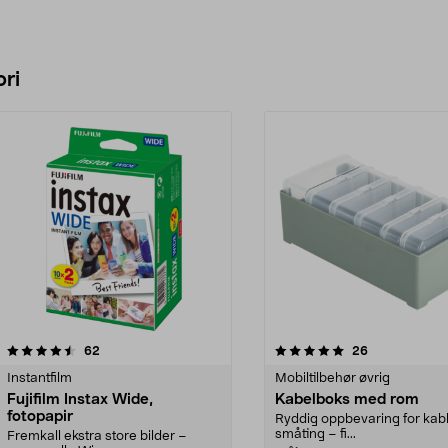
ri
5.0 av 5 stjerner
anmeldelser
5.0 av 5 stjerner
anmeldelser
62
26
Instantfilm
Mobiltilbehør øvrig
Fujifilm Instax Wide,
Kabelboks med rom
fotopapir
Ryddig oppbevaring for kab
småting – fi...
Fremkall ekstra store bilder –