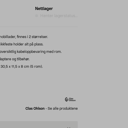
Nettlager
Henter lagerstatus...
illader, finnes i 2 størrelser.
kkfeste holder alt på plass.
 oversiktlig kabeloppbevaring med rom.
aptere og tilbehør.
 30,5 x 11,5 x 8 cm (5 rom).
Clas Ohlson
-
Se alle produktene