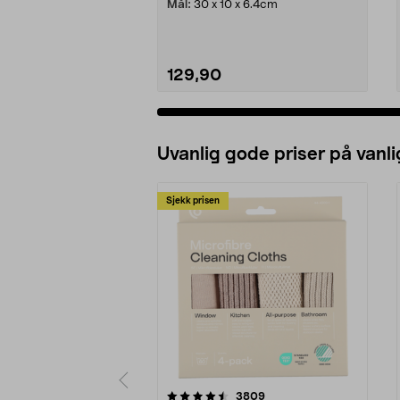
Mål:
30 x 10 x 6.4cm
129,90
Uvanlig gode priser på vanli
Sjekk prisen
5av 5 stjerner
4.5av 5 stjerner
anmeldelser
3809