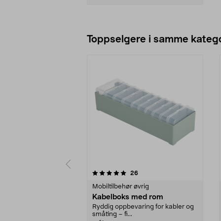
Legg i handlekurv
Toppselgere i samme katego
0 av 5 stjerner
4.5 av 5 stjerner
anmeldelser
26
Mobiltilbehør øvrig
Kabelboks med rom
Ryddig oppbevaring for kabler og
småting – fi...