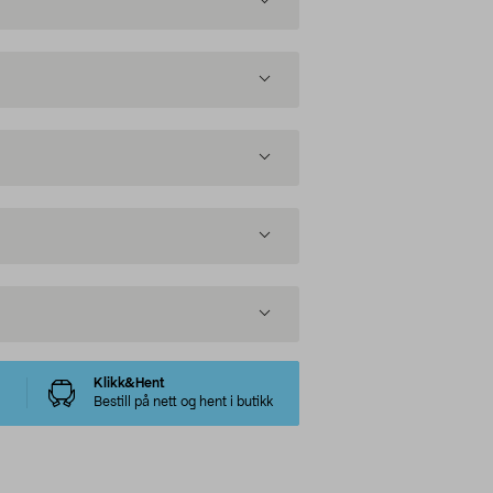
Klikk&Hent
Bestill på nett og hent i butikk