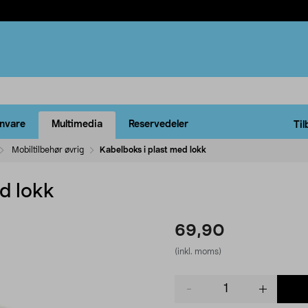
rnvare
Multimedia
Reservedeler
Til
Mobiltilbehør øvrig
Kabelboks i plast med lokk
d lokk
69,90
(inkl. moms)
Product
quantity