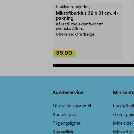
Kjøkkenrengjøring
Mikrofiberklut 32 x 31 cm, 4-
pakning
Kåret til «soleklar favoritt» i
svenske Afton...
Utførelse:
Grå/beige
39,90
Legg i handlekurv
Bunntekst
Kundeservice
Min kont
Ofte stilte spørsmål
Login/Regi
Kontakt oss
Glemt pas
Tilgjengelighet
Mine sider
Kjøpsvilkår
Min ordreh