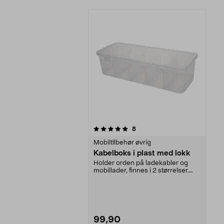
0av 5 stjerner
anmeldelser
8
Mobiltilbehør øvrig
Kabelboks i plast med lokk
Holder orden på ladekabler og
mobillader, finnes i 2 størrelser.
Romslig kabelbo...
99,90