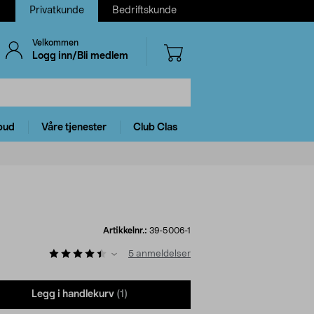
Privatkunde
Bedriftskunde
Velkommen
Logg inn/Bli medlem
bud
Våre tjenester
Club Clas
Artikkelnr.:
39-5006-1
5
anmeldelser
Legg i handlekurv
(1)