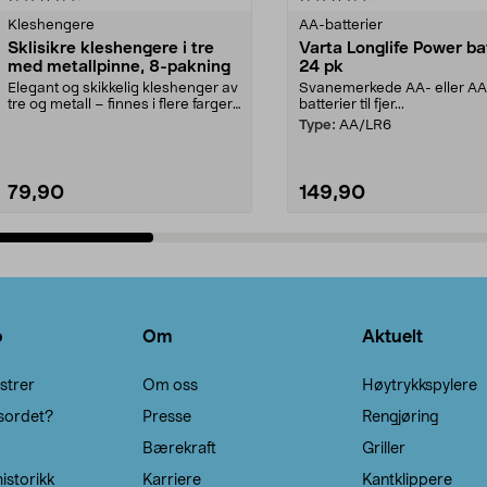
Kleshengere
AA-batterier
Sklisikre kleshengere i tre
Varta Longlife Power ba
med metallpinne, 8-pakning
24 pk
Elegant og skikkelig kleshenger av
Svanemerkede AA- eller A
tre og metall – finnes i flere farger.
batterier til fjer...
Kleshe...
Type:
AA/LR6
79,90
149,90
Legg i handlekurv
Legg i handlekurv
o
Om
Aktuelt
strer
Om oss
Høytrykkspylere
sordet?
Presse
Rengjøring
Bærekraft
Griller
istorikk
Karriere
Kantklippere