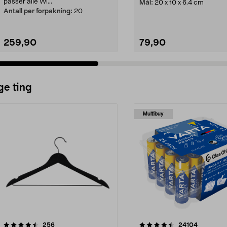
passer alle Wi...
Mål:
20 x 10 x 6.4 cm
Antall per forpakning:
20
259,90
79,90
ge ting
Multibuy
4.5av 5 stjerner
anmeldelser
4.5av 5 stjerner
anmeldels
256
24104