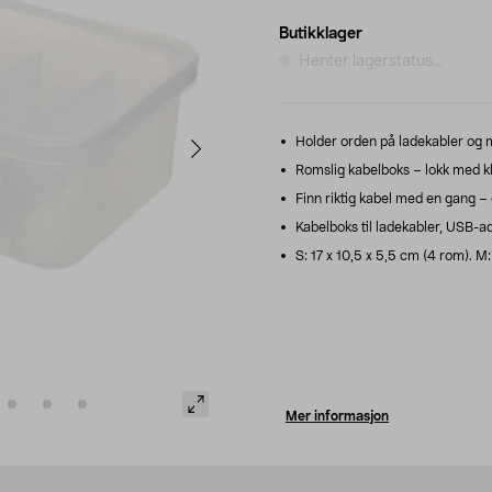
Butikklager
Henter lagerstatus...
Holder orden på ladekabler og mob
Romslig kabelboks – lokk med kli
Finn riktig kabel med en gang –
Kabelboks til ladekabler, USB-ad
S: 17 x 10,5 x 5,5 cm (4 rom). M:
Mer informasjon