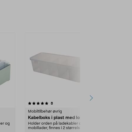
4.5 av 5 stjerner
anmeldelser
4.5
8
1
Mobiltilbehør øvrig
Mobilprintere
Kabelboks i plast med lokk
Polaroid Hi
fotoskriver 
ler og
Holder orden på ladekabler og
mobillader, finnes i 2 størrelser.
Skriver enkelt