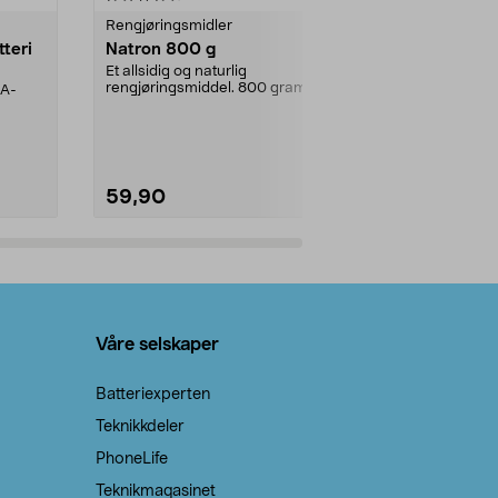
Rengjøringsmidler
Levende lys
tteri
Natron 800 g
Telys steari
prosent ste
Et allsidig og naturlig
rengjøringsmiddel. 800 gram
AA-
100 % stearin
natron – til rengjøring både...
råvarer. Produ
brenner med e
59,90
69,90
Legg i handlekurv
Legg 
Våre selskaper
Batteriexperten
Teknikkdeler
PhoneLife
Teknikmagasinet