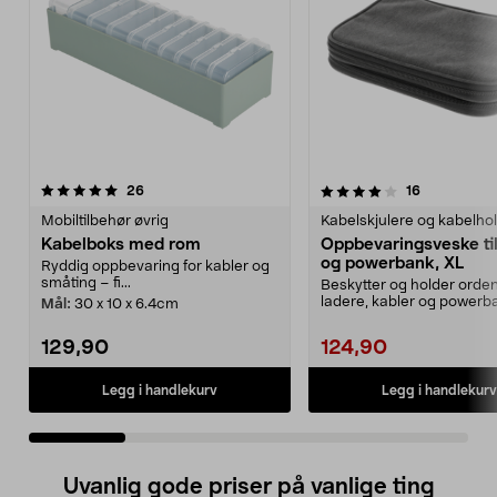
4.0 av 5 stjerner
anmeldelser
4.5 av 5 stjerner
anmeldelse
26
16
Mobiltilbehør øvrig
Kabelskjulere og kabelho
Kabelboks med rom
Oppbevaringsveske til
og powerbank, XL
Ryddig oppbevaring for kabler og
småting – fi...
Beskytter og holder orde
ladere, kabler og powerb
Mål:
30 x 10 x 6.4cm
Praktisk og robust kab...
129,90
124,90
Legg i handlekurv
Legg i handlekurv
Uvanlig gode priser på vanlige ting