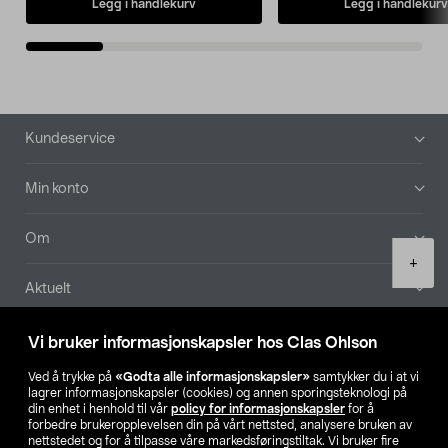
Legg i handlekurv
Legg i handlekurv
Bunntekst
Kundeservice
Min konto
Om
Product
+
quantity
Aktuelt
Våre selskaper
Vi bruker informasjonskapsler hos Clas Ohlson
Ved å trykke på
«Godta alle informasjonskapsler»
samtykker du i at vi
Finn din butikk
lagrer informasjonskapsler (cookies) og annen sporingsteknologi på
din enhet i henhold til vår
policy for informasjonskapsler
for å
forbedre brukeropplevelsen din på vårt nettsted, analysere bruken av
SE
NO
FI
nettstedet og for å tilpasse våre markedsføringstiltak. Vi bruker fire