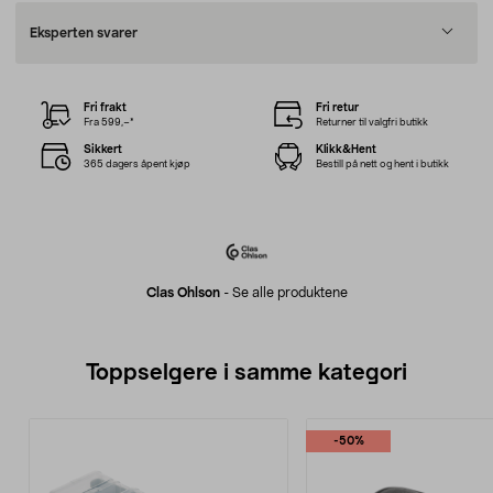
Eksperten svarer
Fri frakt
Fri retur
Fra 599,–*
Returner til valgfri butikk
Sikkert
Klikk&Hent
365 dagers åpent kjøp
Bestill på nett og hent i butikk
Clas Ohlson
-
Se alle produktene
Toppselgere i samme kategori
-50%