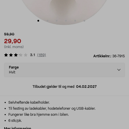
59,90
29,90
(inkl. moms)
3.1
(
189
)
Artikkelnr.:
36-7915
Select
Farge
variant
Hvit
Tilbudet gjelder til og med
04.02.2027
Selvheftende kabelholder.
Til festing av ladekabler, hodetelefoner og USB-kabler.
Fungerer like bra hjemme som i bilen.
6 stk/pk.
Mer informasjon