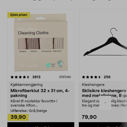
Sjekk prisen
4.5av 5 stjerner
anmeldelser
4.5av 5 stjerner
anmeldels
3813
256
(9,97/stk)
Kjøkkenrengjøring
Kleshengere
Mikrofiberklut 32 x 31 cm, 4-
Sklisikre kleshengere 
pakning
med metallpinne, 8-p
Kåret til «soleklar favoritt» i
Elegant og skikkelig kles
-
svenske Afton...
tre og metall – finnes i fle
Kleshe...
Utførelse:
Grå/beige
39,90
79,90