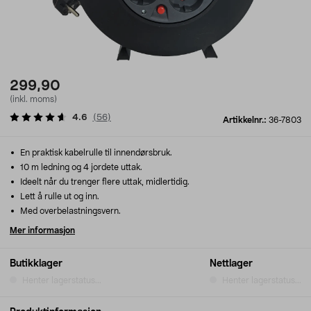
299,90
(inkl. moms)
4.6
(
56
)
Artikkelnr.:
36-7803
En praktisk kabelrulle til innendørsbruk.
10 m ledning og 4 jordete uttak.
Ideelt når du trenger flere uttak, midlertidig.
Lett å rulle ut og inn.
Med overbelastningsvern.
Mer informasjon
Butikklager
Nettlager
Henter lagerstatus...
Henter lagerstatus...