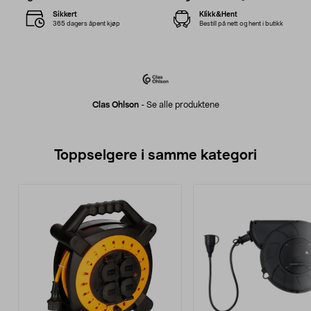
Sikkert
Klikk&Hent
365 dagers åpent kjøp
Bestill på nett og hent i butikk
Clas Ohlson
-
Se alle produktene
Toppselgere i samme kategori