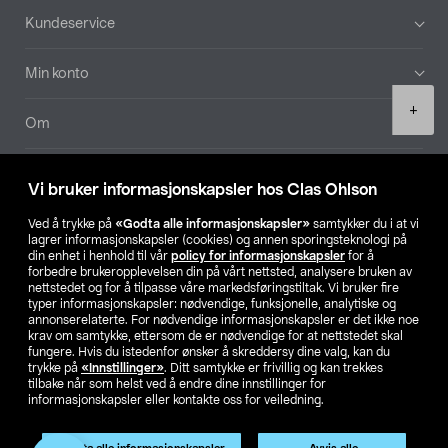
Bunntekst
Kundeservice
Min konto
Product
+
quantity
Om
Aktuelt
Vi bruker informasjonskapsler hos Clas Ohlson
Våre selskaper
Ved å trykke på
«Godta alle informasjonskapsler»
samtykker du i at vi
lagrer informasjonskapsler (cookies) og annen sporingsteknologi på
din enhet i henhold til vår
policy for informasjonskapsler
for å
Finn din butikk
forbedre brukeropplevelsen din på vårt nettsted, analysere bruken av
nettstedet og for å tilpasse våre markedsføringstiltak. Vi bruker fire
typer informasjonskapsler: nødvendige, funksjonelle, analytiske og
annonserelaterte. For nødvendige informasjonskapsler er det ikke noe
SE
NO
FI
krav om samtykke, ettersom de er nødvendige for at nettstedet skal
fungere. Hvis du istedenfor ønsker å skreddersy dine valg, kan du
trykke på
«Innstillinger»
. Ditt samtykke er frivillig og kan trekkes
tilbake når som helst ved å endre dine innstillinger for
informasjonskapsler eller kontakte oss for veiledning.