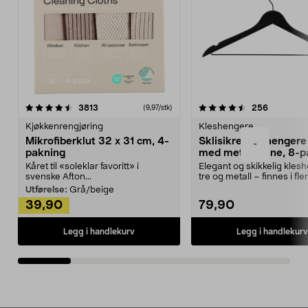
4.5av 5 stjerner
anmeldelser
4.5av 5 stjerner
anmeldels
3813
256
(9,97/stk)
Kjøkkenrengjøring
Kleshengere
Mikrofiberklut 32 x 31 cm, 4-
Sklisikre kleshengere 
-
pakning
med metallpinne, 8-p
Kåret til «soleklar favoritt» i
Elegant og skikkelig kles
svenske Afton...
tre og metall – finnes i fle
Kleshe...
Utførelse:
Grå/beige
39,90
79,90
Legg i handlekurv
Legg i handlekurv