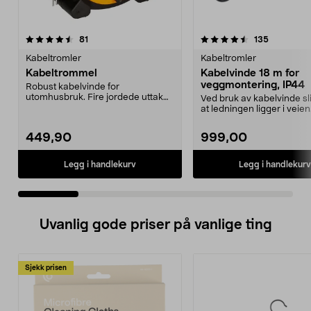
4.5 av 5 stjerner
anmeldelser
4.5 av 5 stjerner
anmeldels
81
135
Kabeltromler
Kabeltromler
Kabeltrommel
Kabelvinde 18 m for
veggmontering, IP44
Robust kabelvinde for
utomhusbruk. Fire jordede uttak
Ved bruk av kabelvinde sl
med lokk. Solid bærehåndta...
at ledningen ligger i veien
det du tre...
449,90
999,00
Legg i handlekurv
Legg i handlekurv
Uvanlig gode priser på vanlige ting
Sjekk prisen