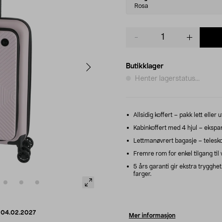
variant
Rosa
Product
quantity
Butikklager
Henter lagerstatus...
Allsidig koffert – pakk lett eller 
Kabinkoffert med 4 hjul – ekspa
Lettmanøvrert bagasje – telesko
Fremre rom for enkel tilgang til 
5 års garanti gir ekstra trygghet
farger.
d
04.02.2027
Mer informasjon