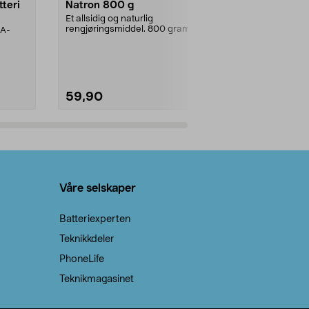
tteri
Natron 800 g
Telys steari
prosent ste
Et allsidig og naturlig
rengjøringsmiddel. 800 gram
AA-
100 % stearin
natron – til rengjøring både...
råvarer. Produ
brenner med e
59,90
69,90
Legg i handlekurv
Legg 
Våre selskaper
Batteriexperten
Teknikkdeler
PhoneLife
Teknikmagasinet