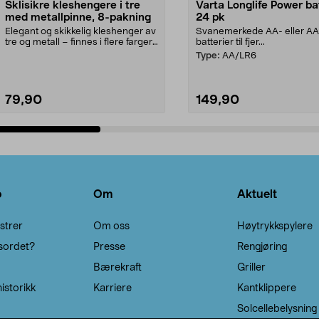
Sklisikre kleshengere i tre
Varta Longlife Power ba
med metallpinne, 8-pakning
24 pk
Elegant og skikkelig kleshenger av
Svanemerkede AA- eller A
tre og metall – finnes i flere farger.
batterier til fjer...
Kleshe...
Type:
AA/LR6
79,90
149,90
Legg i handlekurv
Legg i handlekurv
o
Om
Aktuelt
strer
Om oss
Høytrykkspylere
sordet?
Presse
Rengjøring
Bærekraft
Griller
istorikk
Karriere
Kantklippere
Solcellebelysning