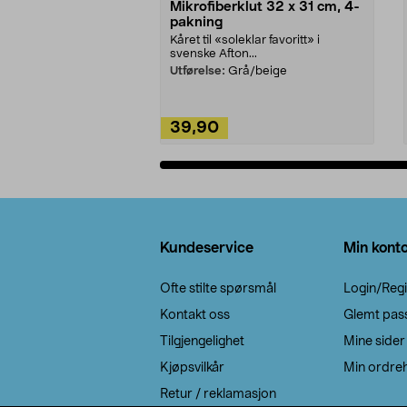
Mikrofiberklut 32 x 31 cm, 4-
pakning
Kåret til «soleklar favoritt» i
svenske Afton...
Utførelse:
Grå/beige
39,90
Legg i handlekurv
Bunntekst
Kundeservice
Min kont
Ofte stilte spørsmål
Login/Regi
Kontakt oss
Glemt pas
Tilgjengelighet
Mine sider
Kjøpsvilkår
Min ordreh
Retur / reklamasjon