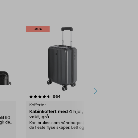
-30%
4.5 av 5 stjerner
anmeldelser
4.5
564
7
Kofferter
Klesoppbevar
Kabinkoffert med 4 hjul, lav
Klespose me
vekt, grå
hengende
til 50
gir deg
Kan brukes som håndbagasje hos
Lett og luftig 
de fleste flyselskaper. Lett og hard
klærne dine på
kabinkoffert...