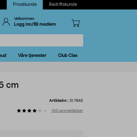
Privatkunde
Bedriftskunde
Velkommen
Logg inn/Bli medlem
bud
Våre tjenester
Club Clas
,5 cm
Artikkelnr.:
31-7645
100
anmeldelser