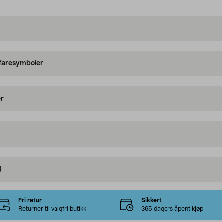
 faresymboler
er
)
Fri retur
Sikkert
Returner til valgfri butikk
365 dagers åpent kjøp