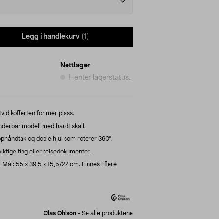
Legg i handlekurv
(1)
Nettlager
Henter lagerstatus...
utvid kofferten for mer plass.
nderbar modell med hardt skall.
phåndtak og doble hjul som roterer 360°.
viktige ting eller reisedokumenter.
. Mål: 55 × 39,5 × 15,5/22 cm. Finnes i flere
Clas Ohlson
-
Se alle produktene