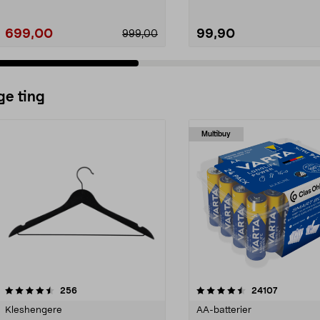
699,00
99,90
999,00
ge ting
Multibuy
4.5av 5 stjerner
anmeldelser
4.5av 5 stjerner
anmeldels
256
24107
Kleshengere
AA-batterier