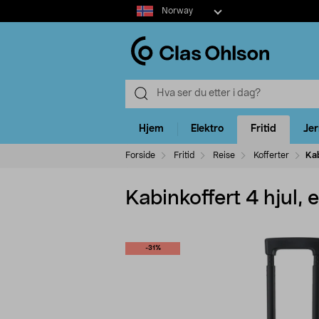
Select
Norway
market
Hjem
Elektro
Fritid
Je
Forside
Fritid
Reise
Kofferter
Kab
Kabinkoffert 4 hjul,
-31%