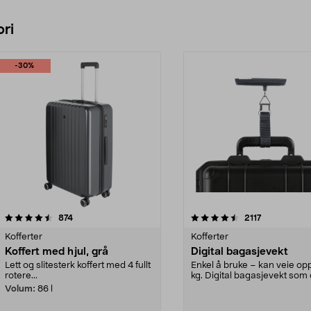
ri
-30%
4.5 av 5 stjerner
anmeldelser
4.5 av 5 stjerner
anmeldelser
874
2117
Kofferter
Kofferter
Koffert med hjul, grå
Digital bagasjevekt
Lett og slitesterk koffert med 4 fullt
Enkel å bruke – kan veie opp
rotere...
kg. Digital bagasjevekt som 
kontroll ...
Volum:
86 l