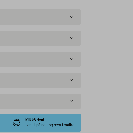
Klikk&Hent
Bestill på nett og hent i butikk