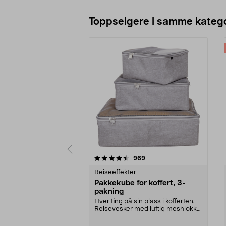
Toppselgere i samme katego
5 av 5 stjerner
4.5 av 5 stjerner
anmeldelser
969
Reiseeffekter
Pakkekube for koffert, 3-
pakning
Hver ting på sin plass i kofferten.
Reisevesker med luftig meshlokk
og glidelås....