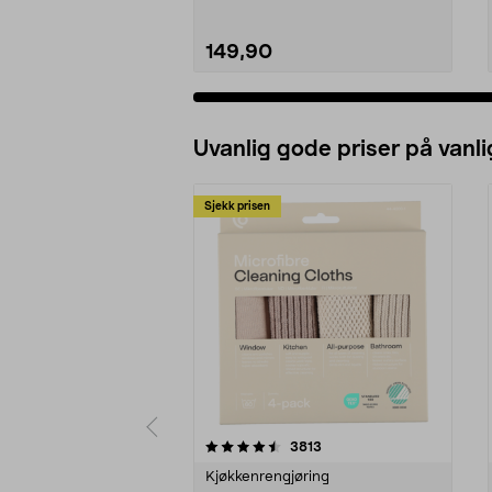
149,90
Uvanlig gode priser på vanli
Sjekk prisen
5av 5 stjerner
4.5av 5 stjerner
anmeldelser
3813
Kjøkkenrengjøring