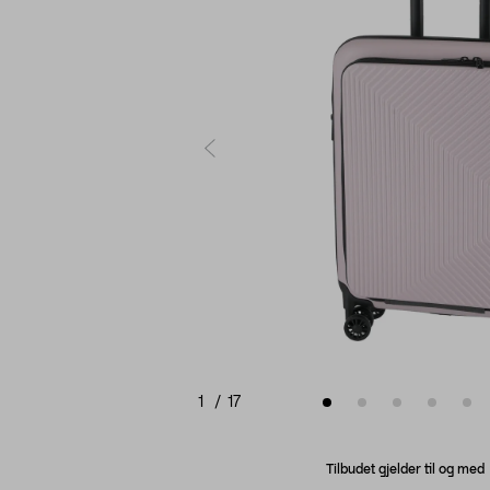
1
/
17
Tilbudet gjelder til og me