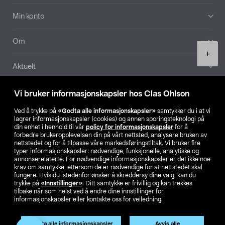
Min konto
Om
Product
+
quantity
Aktuelt
Våre selskaper
Vi bruker informasjonskapsler hos Clas Ohlson
Ved å trykke på
«Godta alle informasjonskapsler»
samtykker du i at vi
Finn din butikk
lagrer informasjonskapsler (cookies) og annen sporingsteknologi på
din enhet i henhold til vår
policy for informasjonskapsler
for å
forbedre brukeropplevelsen din på vårt nettsted, analysere bruken av
SE
NO
FI
nettstedet og for å tilpasse våre markedsføringstiltak. Vi bruker fire
typer informasjonskapsler: nødvendige, funksjonelle, analytiske og
annonserelaterte. For nødvendige informasjonskapsler er det ikke noe
krav om samtykke, ettersom de er nødvendige for at nettstedet skal
fungere. Hvis du istedenfor ønsker å skreddersy dine valg, kan du
trykke på
«Innstillinger»
. Ditt samtykke er frivillig og kan trekkes
tilbake når som helst ved å endre dine innstillinger for
informasjonskapsler eller kontakte oss for veiledning.
Privacy statement
Medlemsvilkår
Kjøpsvilkår
For bedrifter
Endre til priser ekskl. moms
Godta alle informasjonskapsler
Avvis alle