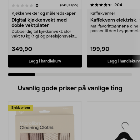
4.5 av 5 stjerner
4.5 av 5 stjerner
anmeldel
204
anmeldelser
0
(349,90/stk)
Kjøkkenvekter og måleredskaper
Kaffekverner
Digital kjøkkenvekt med
Kaffekvern elektrisk,
doble vektplater
Mal favorittbønnene dine
passer til den bryggemet
Dobbel digital kjøkkenvekt: stor
foretrekker. Elek...
vekt 10 kg (1 g) og presisjonsvekt
500 g (0,01 ...
349,90
199,90
Legg i handlekurv
Legg i handlekurv
Uvanlig gode priser på vanlige ting
Sjekk prisen