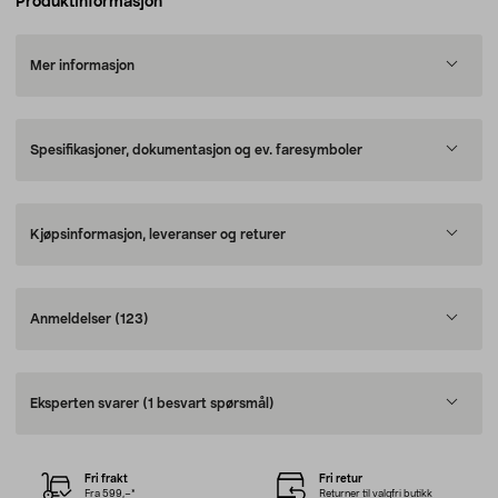
Produktinformasjon
Mer informasjon
Spesifikasjoner, dokumentasjon og ev. faresymboler
Kjøpsinformasjon, leveranser og returer
Anmeldelser
(123)
Eksperten svarer
(1 besvart spørsmål)
Fri frakt
Fri retur
Fra 599,–*
Returner til valgfri butikk