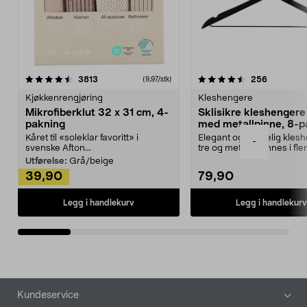
4.5av 5 stjerner
anmeldelser
4.5av 5 stjerner
anmeldels
3813
256
(9,97/stk)
Kjøkkenrengjøring
Kleshengere
Mikrofiberklut 32 x 31 cm, 4-
Sklisikre kleshengere 
pakning
med metallpinne, 8-p
Kåret til «soleklar favoritt» i
Elegant og skikkelig kles
-
svenske Afton...
tre og metall – finnes i fle
Kleshe...
Utførelse:
Grå/beige
39,90
79,90
Legg i handlekurv
Legg i handlekurv
Bunntekst
Kundeservice