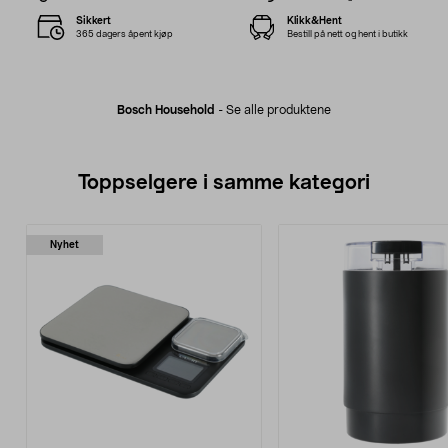
Sikkert
Klikk&Hent
365 dagers åpent kjøp
Bestill på nett og hent i butikk
Bosch Household
-
Se alle produktene
Toppselgere i samme kategori
Nyhet