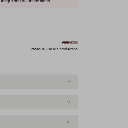
 lengre ned på denne siden.
Proaqua
-
Se alle produktene