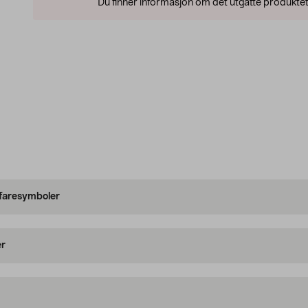
Du finner informasjon om det utgåtte produktet
 faresymboler
er