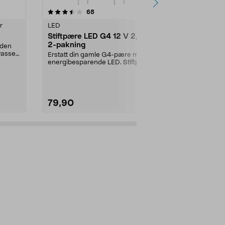
r
4.0 av 5 stjerner
anmeldelser
5.0
68
6
r
LED
LED
Stiftpære LED G4 12 V 2,8 W,
Stiftpære L
2-pakning
pakning
 den
 Passer
Erstatt din gamle G4-pære med
Erstatt din 
energibesparende LED. Stiftpære
energibespar
G4 – passer i 12 V...
G4 – passer i 1
79,90
79,90