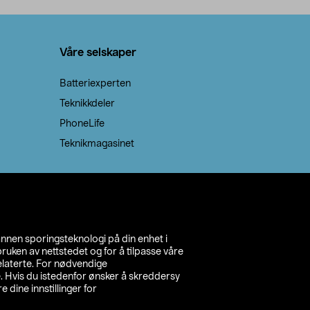
Legg i handlekurv
Legg 
Våre selskaper
Batteriexperten
Teknikkdeler
PhoneLife
Teknikmagasinet
annen sporingsteknologi på din enhet i
ruken av nettstedet og for å tilpasse våre
relaterte. For nødvendige
. Hvis du istedenfor ønsker å skreddersy
e dine innstillinger for