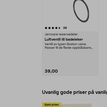
5av 5 stjerner
anmeldelser
38
Jernvare reservedeler
Luftventil til badeleker
Ventil av typen Boston valve.
Passer til de fleste oppblåsbare
badeleker.
39,00
Legg i handlekurv
Uvanlig gode priser på vanli
Sjekk prisen