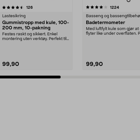
4.0 av 5 stjerner
anmeldelser
3.5 av 5 stjerner
anmeldelse
126
1224
Lastesikring
Basseng og bassengtilbehø
Gummistropp med kule, 100-
Badetermometer
200 mm, 10-pakning
Med luftfylt kule som gjør at
flyter like under overflaten.
Festes raskt og sikkert. Enkel
både i ba...
montering uten verktøy. Perfekt til
telt, presenn...
99,90
99,90