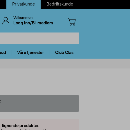
Privatkunde
Bedriftskunde
Velkommen
Logg inn/Bli medlem
bud
Våre tjenester
Club Clas
t
er
lignende produkter.