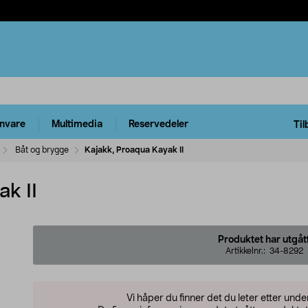
rnvare
Multimedia
Reservedeler
Til
Båt og brygge
Kajakk, Proaqua Kayak II
k II
Produktet har utgåt
Artikkelnr.:
34-8292
Vi håper du finner det du leter etter und