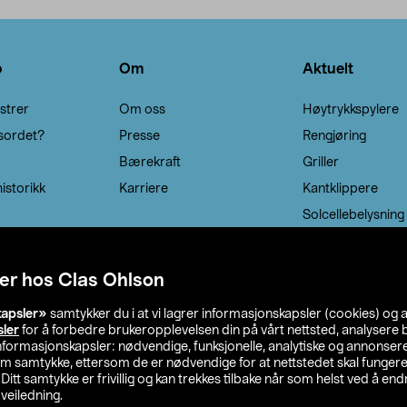
Legg i handlekurv
Legg i handlekurv
o
Om
Aktuelt
strer
Om oss
Høytrykkspylere
sordet?
Presse
Rengjøring
Bærekraft
Griller
istorikk
Karriere
Kantklippere
Solcellebelysning
er hos Clas Ohlson
kapsler»
samtykker du i at vi lagrer informasjonskapsler (cookies) og 
sler
for å forbedre brukeropplevelsen din på vårt nettsted, analysere b
 informasjonskapsler: nødvendige, funksjonelle, analytiske og annonse
om samtykke, ettersom de er nødvendige for at nettstedet skal fungere
. Ditt samtykke er frivillig og kan trekkes tilbake når som helst ved å endr
veiledning.