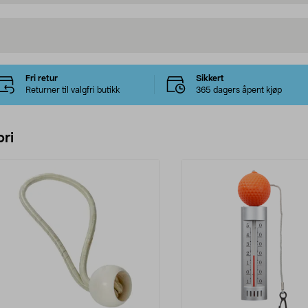
Fri retur
Sikkert
Returner til valgfri butikk
365 dagers åpent kjøp
ri