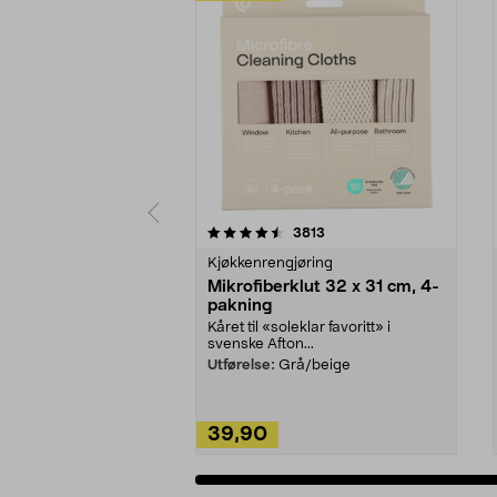
5av 5 stjerner
4.5av 5 stjerner
anmeldelser
3813
Kjøkkenrengjøring
Mikrofiberklut 32 x 31 cm, 4-
pakning
Kåret til «soleklar favoritt» i
svenske Afton...
Utførelse:
Grå/beige
39,90