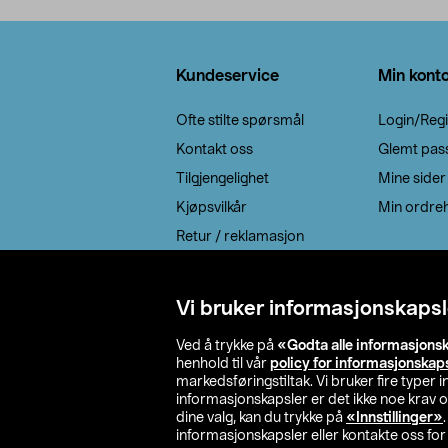
Legg i handlekurv
Bunntekst
Kundeservice
Min kont
Ofte stilte spørsmål
Login/Regi
Kontakt oss
Glemt pas
Tilgjengelighet
Mine sider
Kjøpsvilkår
Min ordreh
Retur / reklamasjon
EE-avfall
Cookie policy
Vi bruker informasjonskapsl
Leveringsalternativ
Ved å trykke på
«Godta alle informasjons
henhold til vår
policy for informasjonskap
markedsføringstiltak. Vi bruker fire typer
informasjonskapsler er det ikke noe krav 
dine valg, kan du trykke på
«Innstillinger»
informasjonskapsler eller kontakte oss for 