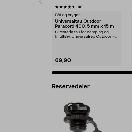
5 av 5 stjerner
4.5 av 5 stjerner
anmeldelser
99
Båt og brygge
Universaltau Outdoor
Paracord 400, 5 mm x 15 m
Slitesterkt tau for camping og
friluftsliv. Universalrep Outdoor –
smidig nylont...
69,90
Reservedeler