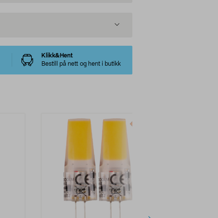
Klikk&Hent
Bestill på nett og hent i butikk