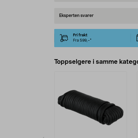
Eksperten svarer
Fri frakt
Fra 599,–*
Toppselgere i samme katego