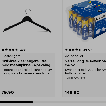
4.5av 5 stjerner
anmeldelser
4.5av 5 stjerner
anmeldels
256
24107
Kleshengere
AA-batterier
Sklisikre kleshengere i tre
Varta Longlife Power ba
med metallpinne, 8-pakning
24 pk
Elegant og skikkelig kleshenger av
Svanemerkede AA- eller A
tre og metall – finnes i flere farger.
batterier til fjer...
Kleshe...
Type:
AA/LR6
79,90
149,90