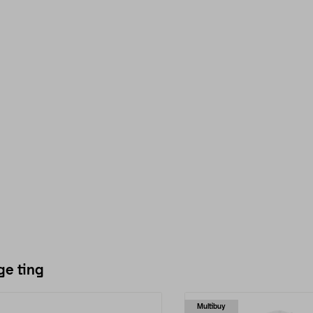
ge ting
Multibuy