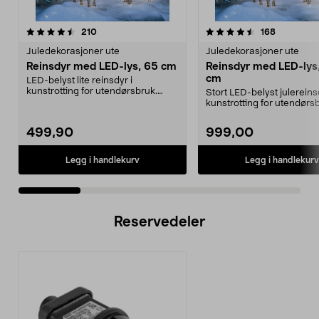
4.5 av 5 stjerner
anmeldelser
4.5 av 5 stjerner
anmeldels
210
168
Juledekorasjoner ute
Juledekorasjoner ute
Reinsdyr med LED-lys, 65 cm
Reinsdyr med LED-lys
cm
LED-belyst lite reinsdyr i
kunstrotting for utendørsbruk.
Stort LED-belyst julereins
Pyntereinsdyr med 160 ...
kunstrotting for utendørs
Reinsdyr med 260 ...
499,90
999,00
Legg i handlekurv
Legg i handlekurv
Reservedeler