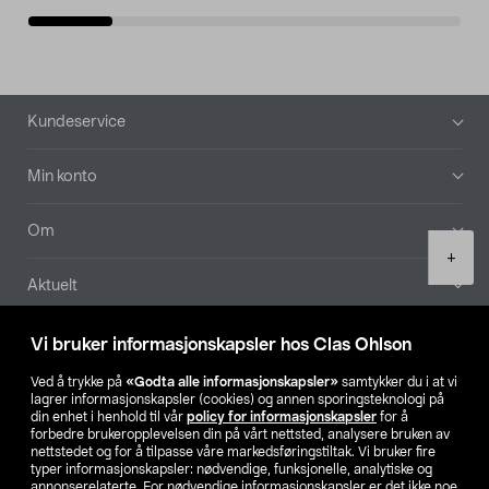
Bunntekst
Kundeservice
Min konto
Om
Product
+
quantity
Aktuelt
Våre selskaper
Vi bruker informasjonskapsler hos Clas Ohlson
Ved å trykke på
«Godta alle informasjonskapsler»
samtykker du i at vi
Finn din butikk
lagrer informasjonskapsler (cookies) og annen sporingsteknologi på
din enhet i henhold til vår
policy for informasjonskapsler
for å
forbedre brukeropplevelsen din på vårt nettsted, analysere bruken av
SE
NO
FI
nettstedet og for å tilpasse våre markedsføringstiltak. Vi bruker fire
typer informasjonskapsler: nødvendige, funksjonelle, analytiske og
annonserelaterte. For nødvendige informasjonskapsler er det ikke noe