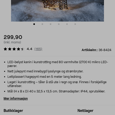
299,90
(inkl. moms)
4.4
(
165
)
Artikkelnr.:
36-8424
LED-belyst kanin i kunstrotting med 80 varmhvite (2700 K) mikro LED-
pærer.
Nett julepynt med innebygd lysslynge og strømbryter.
Lettplassert hagepynt med en 5 meter lang ledning.
Laget i kunstrotting – tåler å stå ute i regn og snø. Finnes i forskjellige
utførelser.
Mål (H x B x D) 40 x 32,5 x 13,5 cm. Strømadapter: IP44, sprutsikker.
Mer informasjon
Butikklager
Nettlager