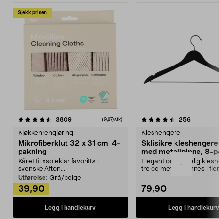
Sjekk prisen
4.5av 5 stjerner
anmeldelser
4.5av 5 stjerner
anmeldels
3809
256
(9,97/stk)
Kjøkkenrengjøring
Kleshengere
Mikrofiberklut 32 x 31 cm, 4-
Sklisikre kleshengere 
pakning
med metallpinne, 8-p
Kåret til «soleklar favoritt» i
Elegant og skikkelig kles
-
svenske Afton...
tre og metall – finnes i fle
Kleshe...
Utførelse:
Grå/beige
39,90
79,90
Legg i handlekurv
Legg i handlekurv