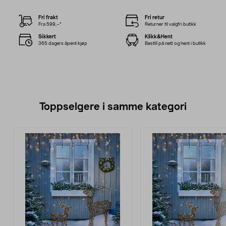
Fri frakt
Fri retur
Fra 599,–*
Returner til valgfri butikk
Sikkert
Klikk&Hent
365 dagers åpent kjøp
Bestill på nett og hent i butikk
Toppselgere i samme kategori