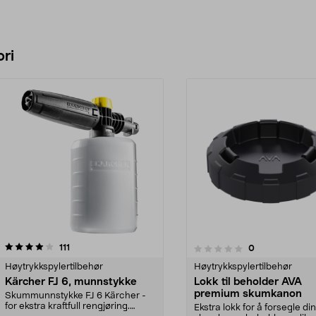
ri
anmeldelser
5.0 av 5 stjerner
111
anmeldelser
0
0.0 av 5 stjerner
Høytrykkspylertilbehør
Høytrykkspylertilbehør
Kärcher FJ 6, munnstykke
Lokk til beholder AVA
premium skumkanon
Skummunnstykke FJ 6 Kärcher -
for ekstra kraftfull rengjøring.
Ekstra lokk for å forsegle d