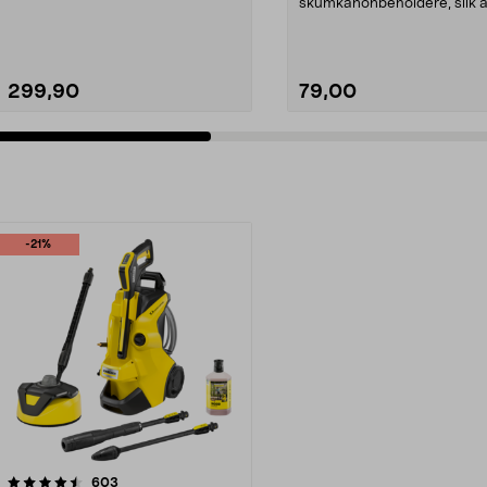
Perfekt til kjøre...
skumkanonbeholdere, slik a
kan oppbevare...
299,90
79,00
-21%
anmeldelser
603