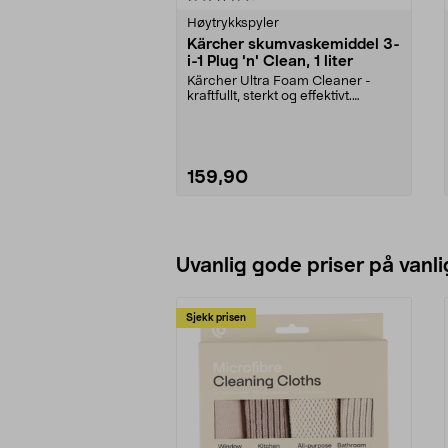
Høytrykkspyler
Kärcher skumvaskemiddel 3-
i-1 Plug 'n' Clean, 1 liter
Kärcher Ultra Foam Cleaner -
kraftfullt, sterkt og effektivt.
Skumvaskemiddel so...
159,90
Legg i handlekurv
Uvanlig gode priser på vanli
Sjekk prisen