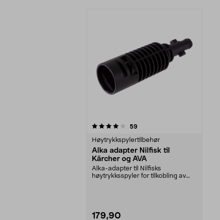
0av 5 stjerner
anmeldelser
59
Høytrykkspylertilbehør
Alka adapter Nilfisk til
Kärcher og AVA
Alka-adapter til Nilfisks
høytrykksspyler for tilkobling av
det meste av tilbehø...
179,90