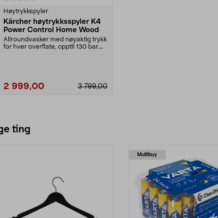
Høytrykkspyler
Kärcher høytrykksspyler K4
Power Control Home Wood
Allroundvasker med nøyaktig trykk
for hver overflate, opptil 130 bar.
Kärcher K4...
2 999,00
3 799,00
Legg i handlekurv
ge ting
Multibuy