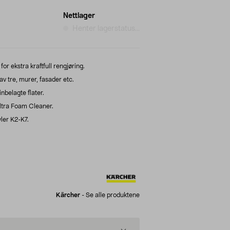
Nettlager
Henter lagerstatus...
r ekstra kraftfull rengjøring.
av tre, murer, fasader etc.
inbelagte flater.
tra Foam Cleaner.
ler K2-K7.
Kärcher
-
Se alle produktene