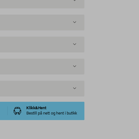
Klikk&Hent
Bestill på nett og hent i butikk