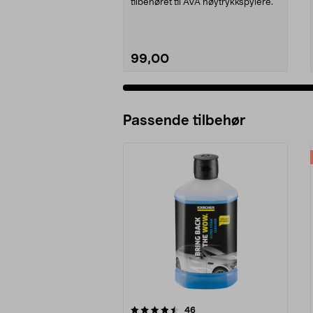
tilbehøret til AVA høytrykkspylere.
99,00
Passende tilbehør
5av 5 stjerner
4.5av 5 stjerner
anmeldelser
46