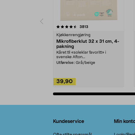
5av 5 stjerner
4.5av 5 stjerner
anmeldelser
3813
Kjøkkenrengjøring
Mikrofiberklut 32 x 31 cm, 4-
pakning
Kåret til «soleklar favoritt» i
svenske Afton...
Utførelse:
Grå/beige
39,90
Legg i handlekurv
Bunntekst
Kundeservice
Min kont
Ofte stilte spørsmål
Login/Regi