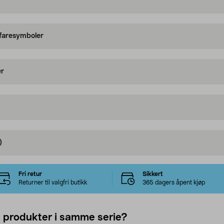
 faresymboler
er
)
Fri retur
Sikkert
Returner til valgfri butikk
365 dagers åpent kjøp
e produkter i samme serie?