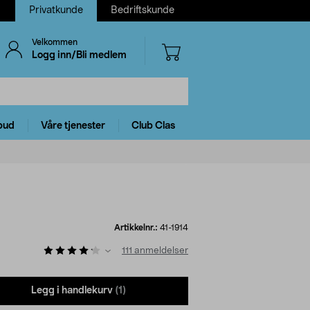
Privatkunde
Bedriftskunde
Velkommen
Logg inn/Bli medlem
bud
Våre tjenester
Club Clas
Artikkelnr.:
41-1914
111
anmeldelser
Legg i handlekurv
(1)