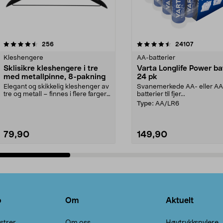
4.5av 5 stjerner
anmeldelser
4.5av 5 stjerner
anmeldels
256
24107
Kleshengere
AA-batterier
Sklisikre kleshengere i tre
Varta Longlife Power ba
med metallpinne, 8-pakning
24 pk
Elegant og skikkelig kleshenger av
Svanemerkede AA- eller A
tre og metall – finnes i flere farger.
batterier til fjer...
Kleshe...
Type:
AA/LR6
79,90
149,90
Legg i handlekurv
Legg i handlekurv
o
Om
Aktuelt
strer
Om oss
Høytrykkspylere