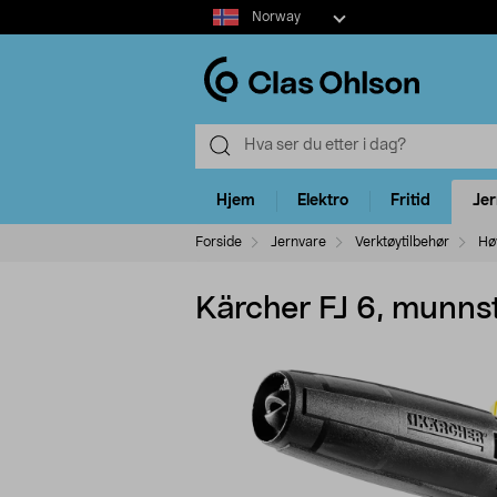
Select
Norway
market
Hjem
Elektro
Fritid
Je
Forside
Jernvare
Verktøytilbehør
Hø
Kärcher FJ 6, munns