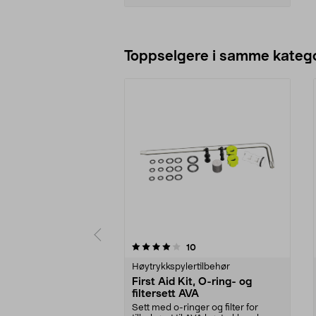
Legg i handlekurv
Toppselgere i samme katego
0 av 5 stjerner
4.0 av 5 stjerner
anmeldelser
10
Høytrykkspylertilbehør
First Aid Kit, O-ring- og
filtersett AVA
Sett med o-ringer og filter for