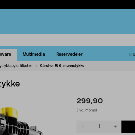
rnvare
Multimedia
Reservedeler
Til
ytrykkspylertilbehør
Kärcher FJ 6, munnstykke
tykke
299,90
(inkl. moms)
Product
quantity