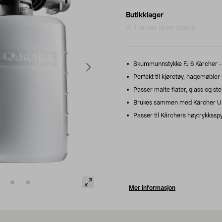
Butikklager
Henter lagerstatus...
Skummunnstykke FJ 6 Kärcher - fo
Perfekt til kjøretøy, hagemøbler 
Passer malte flater, glass og ste
Brukes sammen med Kärcher Ul
Passer til Kärchers høytrykksspy
Mer informasjon