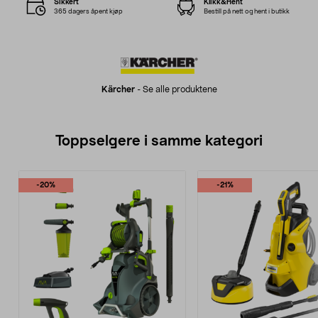
Sikkert
Klikk&Hent
365 dagers åpent kjøp
Bestill på nett og hent i butikk
Kärcher
-
Se alle produktene
Toppselgere i samme kategori
-20%
-21%