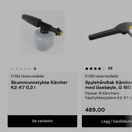
4.0av 5 stjerner
5.0av 5 stjerner
anmeldelse
38
anmeldelser
0
Fritid reservedeler
Fritid reservedeler
Skummunnstykke Kärcher
Spylehåndtak Kärche
K2-K7 0,3 l
med låsebøyle, G 160
Passer til Kärchers
høytrykksspylere K2-K7 o
modeller der slangen låse
489,00
Se varianter
Legg i handlekurv