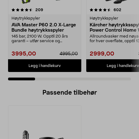
4.5 av 5 stjerner
anmeldelser
4.5 av 5 stjerner
anmeldel
209
602
Høytrykkspyler
Høytrykkspyler
AVA Master P60 2.0 X-Large
Kärcher høytrykksspy
Bundle høytrykksspyler
Power Control Home
145 bar, 2100 W. Opptil 20 års
Allroundvasker med nøyak
garanti – utfør service og
for hver overflate, opptil 1
vedlikehold selv. AVA ...
Kärcher K4...
3995,00
2999,00
4995,00
Legg i handlekurv
Legg i handlekurv
Passende tilbehør