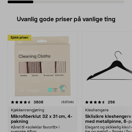
Uvanlig gode priser på vanlige ting
Sjekk prisen
4.5av 5 stjerner
anmeldelser
4.5av 5 stjerner
anmeldels
3808
256
(9,97/stk)
Kjøkkenrengjøring
Kleshengere
Mikrofiberklut 32 x 31 cm, 4-
Sklisikre kleshengere 
pakning
med metallpinne, 8-p
Kåret til «soleklar favoritt» i
Elegant og skikkelig kles
svenske Afton...
tre og metall – finnes i fle