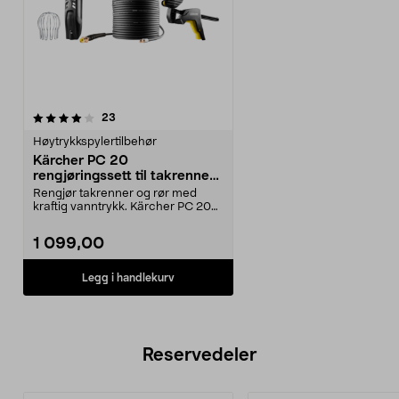
anmeldelser
23
Høytrykkspylertilbehør
Kärcher PC 20
rengjøringssett til takrenner
og nedløpsrør, 20 m
Rengjør takrenner og rør med
kraftig vanntrykk. Kärcher PC 20
rengjøringssett 2-...
1 099,00
Legg i handlekurv
Reservedeler