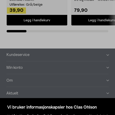
Kleshe...
Utførelse:
Grå/beige
39,90
79,90
Legg i handlekurv
Legg i handlekurv
Bunntekst
Kundeservice
Min konto
Om
Aktuelt
Våre selskaper
Vi bruker informasjonskapsler hos Clas Ohlson