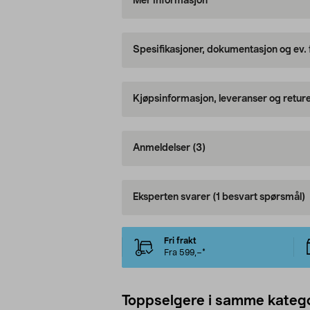
Mer informasjon
Spesifikasjoner, dokumentasjon og ev.
Kjøpsinformasjon, leveranser og retur
Anmeldelser
(3)
Eksperten svarer
(1 besvart spørsmål)
Fri frakt
Fra 599,–*
Toppselgere i samme katego