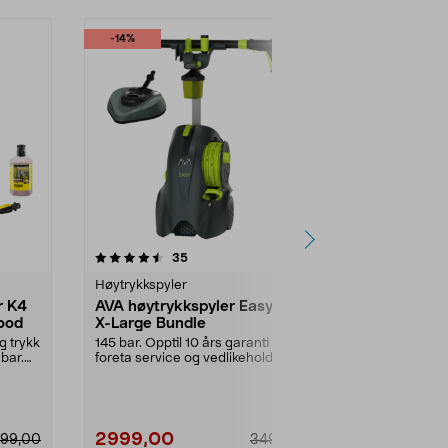
-14%
-25%
4.5 av 5 stjerner
anmeldelser
5.0
35
1
Høytrykkspyler
Høytrykkspyl
r K4
AVA høytrykkspyler Easy P57
Cocraft HH
ood
X-Large Bundle
høytrykkssp
2200 W
g trykk
145 bar. Opptil 10 års garanti –
Effektiv høyt
 bar.
foreta service og vedlikehold selv.
ekstra myk sla
AVA Easy P5...
Cocraft HHR 1
2999,00
1199,00
799,00
3499,00