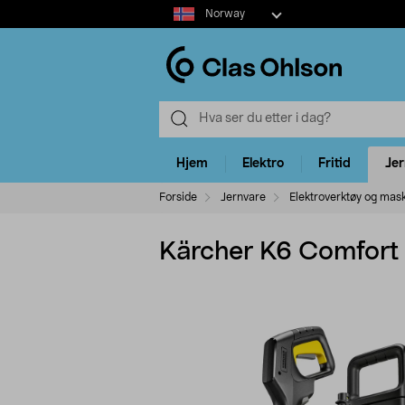
Select
Norway
market
Hjem
Elektro
Fritid
Je
Forside
Jernvare
Elektroverktøy og mas
Kärcher K6 Comfort 