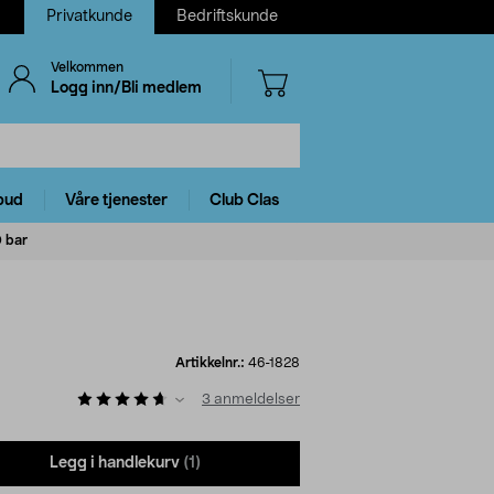
Privatkunde
Bedriftskunde
Velkommen
Logg inn/Bli medlem
bud
Våre tjenester
Club Clas
 bar
Artikkelnr.:
46-1828
3
anmeldelser
Legg i handlekurv
(1)