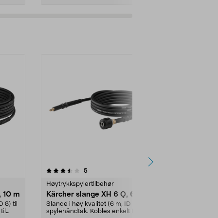
4.5av 5 stjerner
anmeldelser
4.5
5
1
Høytrykkspylertilbehør
Fritid reserve
, 10 m
Kärcher slange XH 6 Q, 6 m
Spylerørfor
K2-K7
 8) til
Slange i høy kvalitet (6 m, ID 8) til
til
spylehåndtak. Kobles enkelt til
Passer alle K