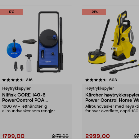
-17%
-21%
4.5 av 5 stjerner
anmeldelser
4.5 av 5 stjerner
anmeldelser
316
603
Høytrykkspyler
Høytrykkspyler
Nilfisk CORE 140-6
Kärcher høytrykksspyle
PowerControl PCA
Power Control Home W
høytrykkspyler
1800 W – letthåndterlig
Allroundvasker med nøyakti
allroundvasker som rengjør
for hver overflate, opptil 130
effektivt med bare vann. Nilf...
Kärcher K4...
1799,00
2999,00
2179,00
3