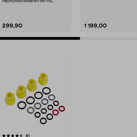
med hurti...
høyttrykksvaskeren din fra
Kärcher og AVA. Passer til ...
299,90
1 199,00
Legg i handlekurv
Legg i handlekurv
anmeldelser
61