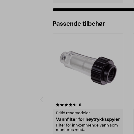
Passende tilbehør
5av 5 stjerner
4.0av 5 stjerner
anmeldelser
9
Fritid reservedeler
Vannfilter for høytrykksspyler
Filter for innkommende vann som
monteres med