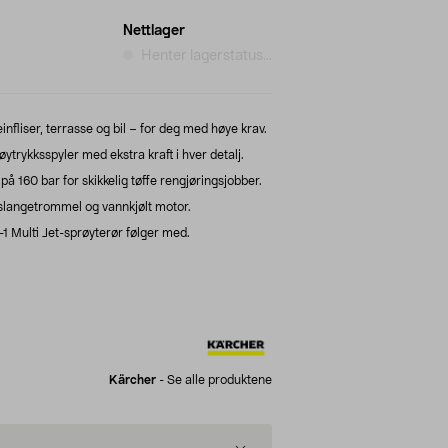
Nettlager
Henter lagerstatus...
nfliser, terrasse og bil – for deg med høye krav.
rykksspyler med ekstra kraft i hver detalj.
 160 bar for skikkelig tøffe rengjøringsjobber.
 slangetrommel og vannkjølt motor.
i-1 Multi Jet-sprøyterør følger med.
Kärcher
-
Se alle produktene