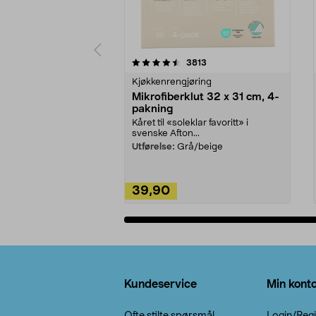
5av 5 stjerner
4.5av 5 stjerner
anmeldelser
3813
Kjøkkenrengjøring
Mikrofiberklut 32 x 31 cm, 4-
pakning
Kåret til «soleklar favoritt» i
svenske Afton...
Utførelse:
Grå/beige
39,90
Legg i handlekurv
Bunntekst
Kundeservice
Min kont
Ofte stilte spørsmål
Login/Regi