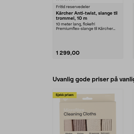
Fritid reservedeler
Kärcher Anti-twist, slange til
trommel, 10 m
10 meter lang, flokefri
Premiumflex-slange til Kärcher
høytrykksspyler. For Quic...
1 299,00
Legg i handlekurv
Uvanlig gode priser på vanli
Sjekk prisen