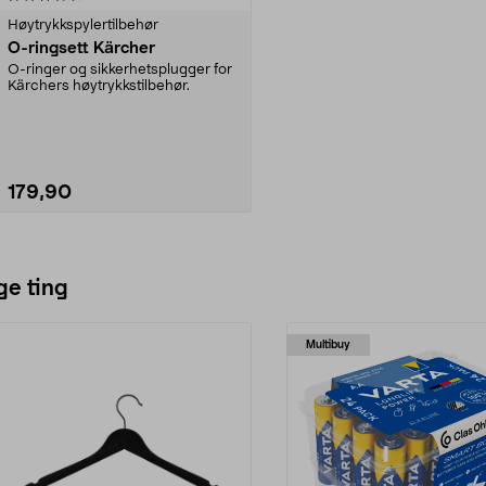
Høytrykkspylertilbehør
O-ringsett Kärcher
O-ringer og sikkerhetsplugger for
Kärchers høytrykkstilbehør.
179,90
Legg i handlekurv
ge ting
Multibuy