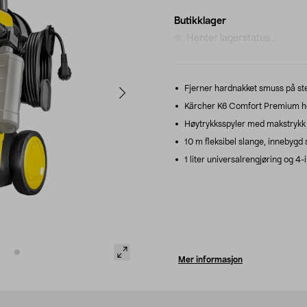
Butikklager
Henter lagerstatus...
Fjerner hardnakket smuss på stei
Kärcher K6 Comfort Premium høyt
Høytrykksspyler med makstrykk på
10 m fleksibel slange, innebygd
1 liter universalrengjøring og 4-
Mer informasjon