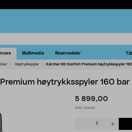
rnvare
Multimedia
Reservedeler
Til
kiner
Høytrykkspyler
Kärcher K6 Comfort Premium høytrykksspyler 160
Premium høytrykksspyler 160 bar
5 899,00
(inkl. moms)
Product
quantity