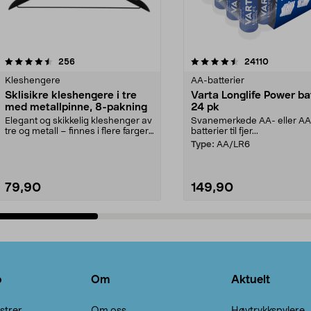
4.5av 5 stjerner
anmeldelser
4.5av 5 stjerner
anmeldels
256
24110
Kleshengere
AA-batterier
Sklisikre kleshengere i tre
Varta Longlife Power ba
med metallpinne, 8-pakning
24 pk
Elegant og skikkelig kleshenger av
Svanemerkede AA- eller A
tre og metall – finnes i flere farger.
batterier til fjer...
Kleshe...
Type:
AA/LR6
79,90
149,90
Legg i handlekurv
Legg i handlekurv
o
Om
Aktuelt
strer
Om oss
Høytrykkspylere