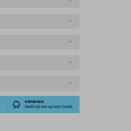
Klikk&Hent
Bestill på nett og hent i butikk