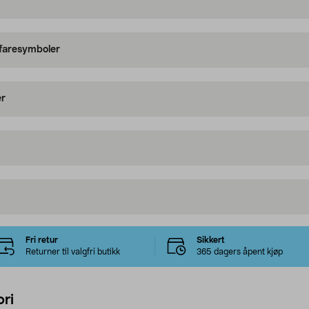
 faresymboler
er
Fri retur
Sikkert
Returner til valgfri butikk
365 dagers åpent kjøp
ri