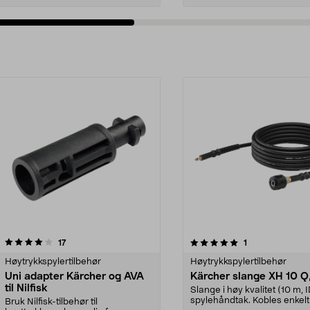
5.0av 5 stjerner
anmeldelser
3.5av 5 stjerner
anmeldelser
17
1
Høytrykkspylertilbehør
Høytrykkspylertilbehør
Uni adapter Kärcher og AVA
Kärcher slange XH 10 Q
til Nilfisk
Slange i høy kvalitet (10 m, ID
spylehåndtak. Kobles enkelt 
Bruk Nilfisk-tilbehør til