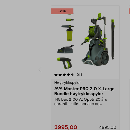
-20%
5 av 5 stjerner
4.5 av 5 stjerner
anmeldelser
211
Høytrykkspyler
AVA Master P60 2.0 X-Large
Bundle høytrykksspyler
145 bar, 2100 W. Opptil 20 års
garanti – utfør service og
vedlikehold selv. AVA ...
3995,00
4995,00