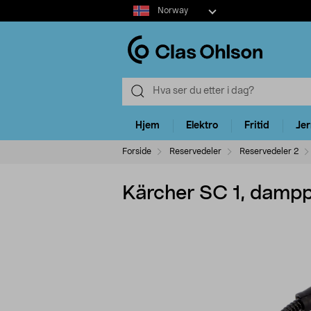
Select
Norway
market
Hjem
Elektro
Fritid
Je
Forside
Reservedeler
Reservedeler 2
Kärcher SC 1, dampp