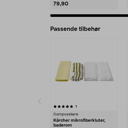
79,90
Passende tilbehør
0av 5 stjerner
3.5av 5 stjerner
anmeldelser
1
Dampvaskere
Kärcher mikrofiberkluter,
baderom