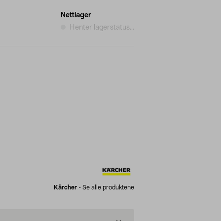
Nettlager
Henter lagerstatus...
Kärcher
-
Se alle produktene