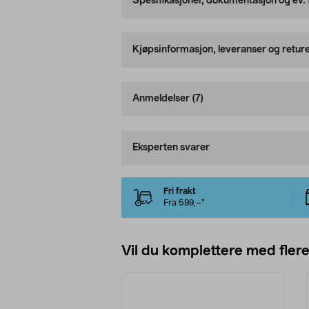
Spesifikasjoner, dokumentasjon og ev.
Kjøpsinformasjon, leveranser og retur
Anmeldelser
(7)
Eksperten svarer
Fri frakt
Fra 599,–*
Vil du komplettere med fler