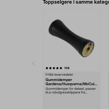
Toppselgere i samme katego
0 av 5 stjerner
5.0 av 5 stjerner
anmeldelser
106
Fritid reservedeler
Gummidemper
Gardena/Husqvarna/McCullo
ch/Flymo
Gummidemper for deksel, passer
bl.a robotgressklippere fra
Gardena, Flymo og McC...