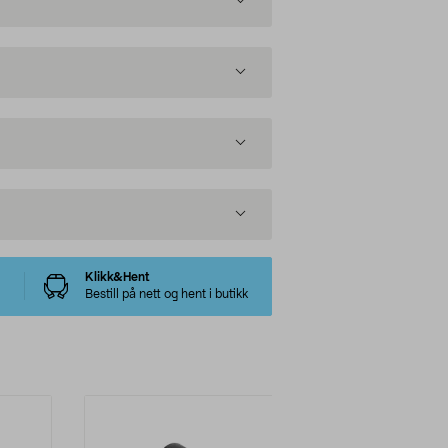
Klikk&Hent
Bestill på nett og hent i butikk