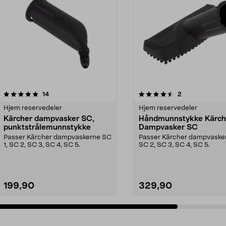
4.5av 5 stjerner
anmeldelser
4.0av 5 stjerner
anmeldelser
14
2
Hjem reservedeler
Hjem reservedeler
Kärcher dampvasker SC,
Håndmunnstykke Kärch
punktstrålemunnstykke
Dampvasker SC
Passer Kärcher dampvaskerne SC
Passer Kärcher dampvasker
1, SC 2, SC 3, SC 4, SC 5.
SC 2, SC 3, SC 4, SC 5.
199,90
329,90
Legg i handlekurv
Legg i handlekurv