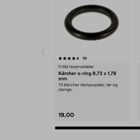
5av 5 stjerner
5.0av 5 stjerner
anmeldelser
10
Fritid reservedeler
Kärcher o-ring 8,73 x 1,78
mm
Til Kärcher dampvasker, rør og
slange.
19,00
Legg i handlekurv