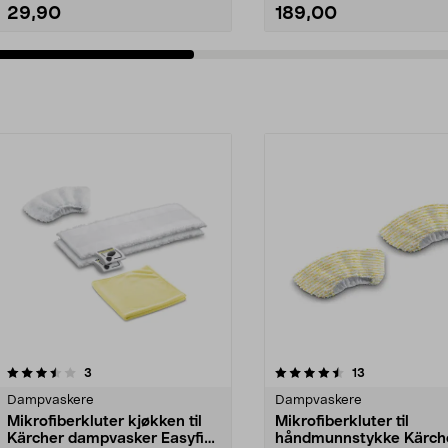
29,90
189,00
4.5av 5 stjerner
anmeldelser
5.0av 5 stjerner
anmeldelser
3
13
Dampvaskere
Dampvaskere
Mikrofiberkluter kjøkken til
Mikrofiberkluter til
Kärcher dampvasker Easyfix,
håndmunnstykke Kärch