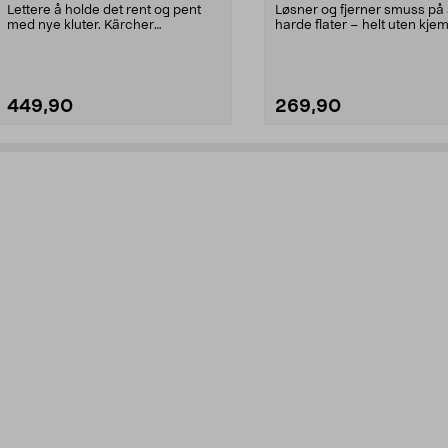
4-pakning
dampvasker, 2-pakning
Lettere å holde det rent og pent
Løsner og fjerner smuss på 
med nye kluter. Kärcher
harde flater – helt uten kjemi
mikrofiberkluter i sett...
Kärcher ov...
449,90
269,90
Legg i handlekurv
Legg i handlekurv