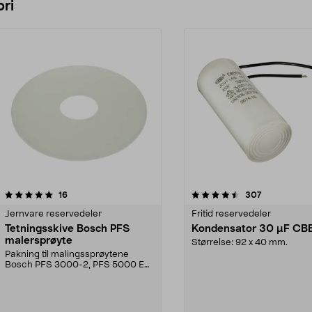
ri
4.5 av 5 stjerner
anmeldelser
4.5 av 5 stjerner
anmeldelser
16
307
Jernvare reservedeler
Fritid reservedeler
Tetningsskive Bosch PFS
Kondensator 30 µF CB
malersprøyte
Størrelse: 92 x 40 mm.
Pakning til malingssprøytene
Bosch PFS 3000-2, PFS 5000 E
og PFS 7000.