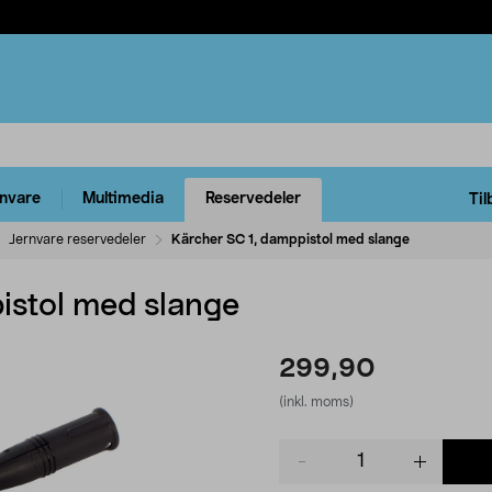
rnvare
Multimedia
Reservedeler
Til
Jernvare reservedeler
Kärcher SC 1, damppistol med slange
istol med slange
299,90
(inkl. moms)
Product
quantity