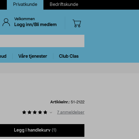
Privatkunde
Bedriftskunde
Velkommen
Logg inn/Bli medlem
bud
Våre tjenester
Club Clas
Artikkelnr.:
51-2122
7
anmeldelser
Legg i handlekurv
(1)