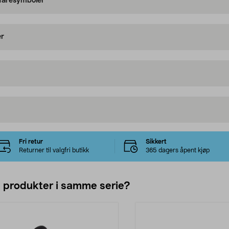
 faresymboler
er
Fri retur
Sikkert
Returner til valgfri butikk
365 dagers åpent kjøp
e produkter i samme serie?