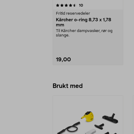
5av 5 stjerner
anmeldelser
10
Fritid reservedeler
Kärcher o-ring 8,73 x 1,78
mm
Til Kärcher dampvasker, rør og
slange.
19,00
Legg i handlekurv
Brukt med