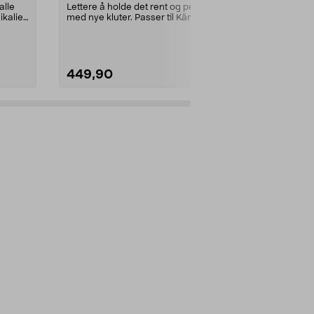
dampvasker
alle
Lettere å holde det rent og pent
Løsner og fje
kalier.
med nye kluter. Passer til Kärchers
harde flater –
dampvasker ...
Kärcher ov...
449,90
269,90
Legg i handlekurv
Legg 