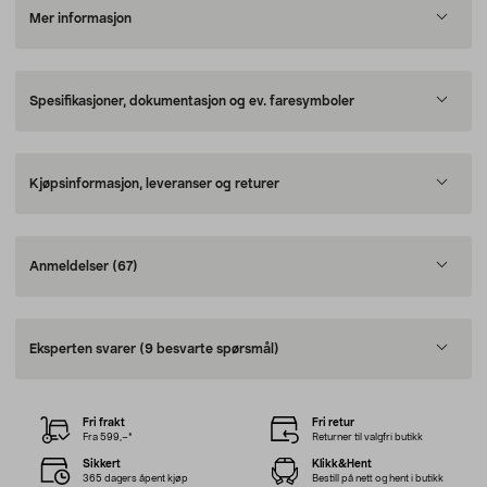
Mer informasjon
Spesifikasjoner, dokumentasjon og ev. faresymboler
Kjøpsinformasjon, leveranser og returer
Anmeldelser
(67)
Eksperten svarer
(9 besvarte spørsmål)
Fri frakt
Fri retur
Fra 599,–*
Returner til valgfri butikk
Sikkert
Klikk&Hent
365 dagers åpent kjøp
Bestill på nett og hent i butikk