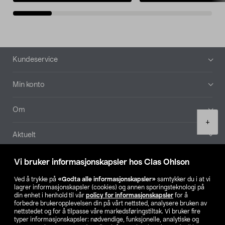
Bunntekst
Kundeservice
Min konto
Om
Product
+
quantity
Aktuelt
Våre selskaper
Vi bruker informasjonskapsler hos Clas Ohlson
Ved å trykke på
«Godta alle informasjonskapsler»
samtykker du i at vi
Finn din butikk
lagrer informasjonskapsler (cookies) og annen sporingsteknologi på
din enhet i henhold til vår
policy for informasjonskapsler
for å
forbedre brukeropplevelsen din på vårt nettsted, analysere bruken av
SE
NO
FI
nettstedet og for å tilpasse våre markedsføringstiltak. Vi bruker fire
typer informasjonskapsler: nødvendige, funksjonelle, analytiske og