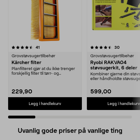
4.5 av 5 stjerner
anmeldelser
4.5 av 5 stjerner
anmeldelse
41
30
Grovstøvsugertilbehør
Grovstøvsugertilbehør
Kärcher filter
Ryobi RAKVA04
støvsugerkit, 6 deler
Planfilteret gjør at du ikke trenger
forskjellig filter til tørr- og
Kombiner gjerne din støv
våtsuging. ...
eller håndholdte støvsug
skaft og munnstykke...
229,90
599,00
Legg i handlekurv
Legg i handlekurv
Uvanlig gode priser på vanlige ting