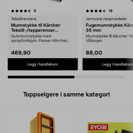
4.5av 5 stjerner
anmeldelser
4.0av 5 stjerner
anmeldelse
5
19
Tekstilrensere
Jernvare reservedeler
Munnstykke til Kärcher
Fugemunnstykke Kär
Tekstil-/tepperenser
35 mm
SE5100/SE6100
Gulvmunnstykke med
Munnstykke til Kärcher Tø
sprayfunksjon. Passer Kärcher
Våtsuger.
tekstil- og teppevasker: SE4001...
469,90
88,00
Legg i handlekurv
Legg i handlekurv
Toppselgere i samme kategori