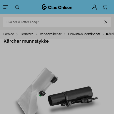
Forside
Jernvare
Verktøytilbehør
Grovstøvsugertilbehør
Kärc
Kärcher munnstykke