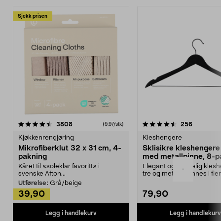
Sjekk prisen
4.5av 5 stjerner
anmeldelser
4.5av 5 stjerner
anmeldels
3808
256
(9,97/stk)
Kjøkkenrengjøring
Kleshengere
Mikrofiberklut 32 x 31 cm, 4-
Sklisikre kleshengere 
pakning
med metallpinne, 8-p
Kåret til «soleklar favoritt» i
Elegant og skikkelig kles
-
svenske Afton...
tre og metall – finnes i fle
Kleshe...
Utførelse:
Grå/beige
39,90
79,90
Legg i handlekurv
Legg i handlekurv