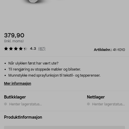
379,90
(inkl. moms)
4.3
(
67
)
Artikkelnr.:
41-1010
Når ulykken først har vært ute?
Til rengjøring av stoppede møbler og bilseter.
Munnstykke med sprayfunksjon til tekstil- og tepperenser.
Mer informasjon
Butikklager
Nettlager
Henter lagerstatus...
Henter lagerstatus...
Produktinformasjon