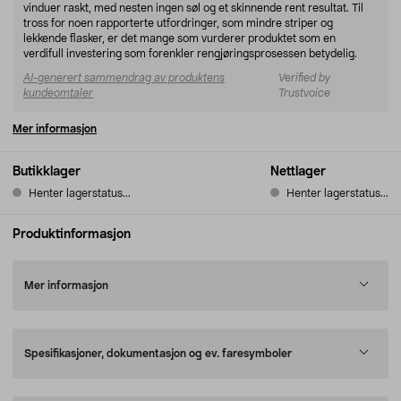
vinduer raskt, med nesten ingen søl og et skinnende rent resultat. Til
tross for noen rapporterte utfordringer, som mindre striper og
lekkende flasker, er det mange som vurderer produktet som en
verdifull investering som forenkler rengjøringsprosessen betydelig.
AI-generert sammendrag av produktens
Verified by
kundeomtaler
Trustvoice
Mer informasjon
Butikklager
Nettlager
Henter lagerstatus...
Henter lagerstatus...
Produktinformasjon
Mer informasjon
Spesifikasjoner, dokumentasjon og ev. faresymboler