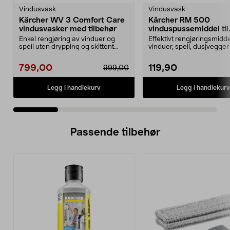
Vindusvask
Vindusvask
Kärcher WV 3 Comfort Care
Kärcher RM 500
vindusvasker med tilbehør
vinduspussemiddel til
Kärcher vindusvask
Enkel rengjøring av vinduer og
Effektivt rengjøringsmiddel
speil uten drypping og skittent
vinduer, speil, dusjvegger 
vann. Kärcher WV ...
m.m. Vinduspu...
799,00
119,90
999,00
Legg i handlekurv
Legg i handlekurv
Passende tilbehør