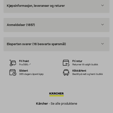
Kjøpsinformasjon, leveranser og returer
Anmeldelser
(1857)
Eksperten svarer
(16 besvarte spørsmål)
Fri frakt
Fri retur
Fra 599,–*
Returner til valgfri butikk
Sikkert
Klikk&Hent
365 dagers åpent kjøp
Bestill på nett og hent i butikk
Kärcher
-
Se alle produktene