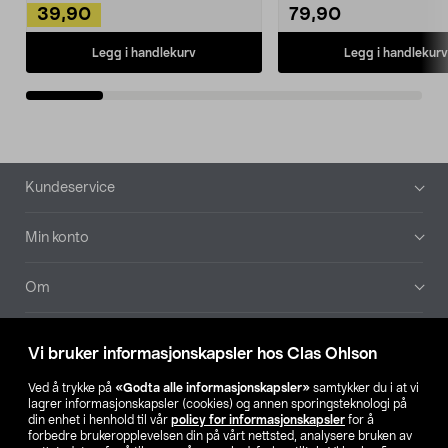
39,90
79,90
Legg i handlekurv
Legg i handlekurv
Bunntekst
Kundeservice
Min konto
Om
Aktuelt
Vi bruker informasjonskapsler hos Clas Ohlson
Våre selskaper
Ved å trykke på
«Godta alle informasjonskapsler»
samtykker du i at vi
lagrer informasjonskapsler (cookies) og annen sporingsteknologi på
din enhet i henhold til vår
policy for informasjonskapsler
for å
Finn din butikk
forbedre brukeropplevelsen din på vårt nettsted, analysere bruken av