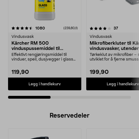
4.0av 5 stjerner
anmeldelser
4.5av 5 stjerner
anmeldelse
1080
37
(239,80/l)
Vindusvask
Vindusvask
Kärcher RM 500
Mikrofiberkluter til K
vinduspussemiddel til
vindusvasker, utendør
Kärcher vindusvask
pakning
Effektivt rengjøringsmiddel til
Tørkeklut av mikrofiber – 
vinduer, speil, dusjvegger i glass
utviklet for å fjerne smuss
m.m. Vinduspu...
utendørs. Kärcher...
119,90
199,90
Legg i handlekurv
Legg i handlekurv
Reservedeler