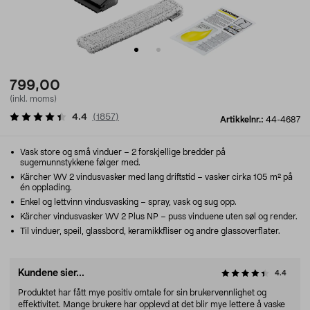
799,00
(inkl. moms)
4.4
(
1857
)
Artikkelnr.:
44-4687
Vask store og små vinduer – 2 forskjellige bredder på
sugemunnstykkene følger med.
Kärcher WV 2 vindusvasker med lang driftstid – vasker cirka 105 m² på
én opplading.
Enkel og lettvinn vindusvasking – spray, vask og sug opp.
Kärcher vindusvasker WV 2 Plus NP – puss vinduene uten søl og render.
Til vinduer, speil, glassbord, keramikkfliser og andre glassoverflater.
Kundene sier...
4.4
Produktet har fått mye positiv omtale for sin brukervennlighet og
effektivitet. Mange brukere har opplevd at det blir mye lettere å vaske