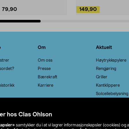
79,90
149,90
Legg i handlekurv
Legg i handlekurv
o
Om
Aktuelt
strer
Om oss
Høytrykkspylere
sordet?
Presse
Rengjøring
Bærekraft
Griller
istorikk
Karriere
Kantklippere
Solcellebelysning
er hos Clas Ohlson
kapsler»
samtykker du i at vi lagrer informasjonskapsler (cookies) og 