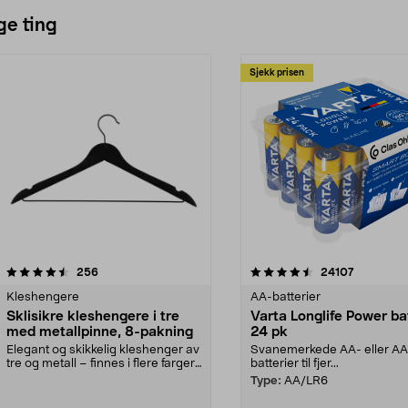
ge ting
Sjekk prisen
4.5av 5 stjerner
anmeldelser
4.5av 5 stjerner
anmeldels
256
24107
Kleshengere
AA-batterier
Sklisikre kleshengere i tre
Varta Longlife Power ba
med metallpinne, 8-pakning
24 pk
Elegant og skikkelig kleshenger av
Svanemerkede AA- eller A
tre og metall – finnes i flere farger.
batterier til fjer...
Kleshe...
Type:
AA/LR6