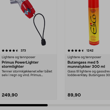
4.5 av 5 stjerner
anmeldelser
4.5 av 5 stjerner
anmeldelse
373
1242
Lightere og tennposer
Lightere og tennposer
Primus PowerLighter
Butangass med 5
stormlighter
munnstykker 300 ml
Tenner stormkjøkkenet eller bålet
Gass til lightere og gassdr
selv i regn og vind. Primus
loddeverktøy. Butangass 30
PowerLighter – sto...
beholder med 5 ...
249,90
89,90