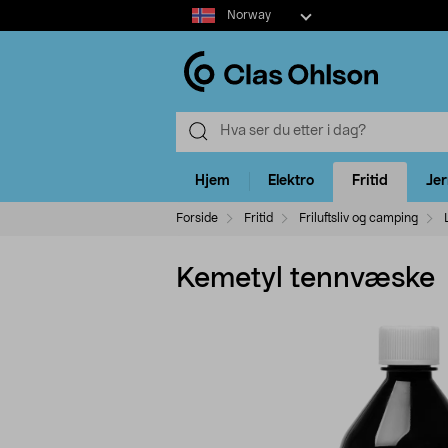
Select
Norway
market
Hjem
Elektro
Fritid
Je
Forside
Fritid
Friluftsliv og camping
Kemetyl tennvæske