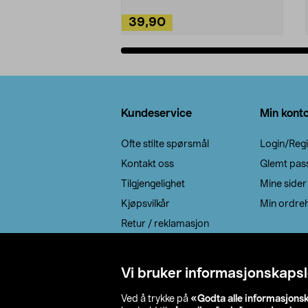
39,90
Legg i handlekurv
Bunntekst
Kundeservice
Min kont
Ofte stilte spørsmål
Login/Regi
Kontakt oss
Glemt pas
Tilgjengelighet
Mine sider
Kjøpsvilkår
Min ordreh
Retur / reklamasjon
EE-avfall
Cookie policy
Vi bruker informasjonskapsl
Leveringsalternativ
Ved å trykke på
«Godta alle informasjons