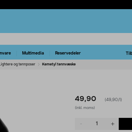
rnvare
Multimedia
Reservedeler
Til
Lightere og tennposer
Kemetyl tennvæske
49,90
(49,90/l)
(inkl. moms)
Product
quantity