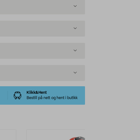
Klikk&Hent
Bestill på nett og hent i butikk