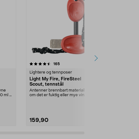
r
4.5 av 5 stjerner
anmeldelser
4.5
165
3
Lightere og tennposer
Lightere og t
Light My Fire, FireSteel
Tennposer f
Scout, tennstål
100-paknin
evne
Antenner brennbart materiale selv
Enkel å tenne 
0 ml –
om det er fuktig eller mye vind ute.
brenner uten r
FireSteel...
enkel opptenni
159,90
89,90