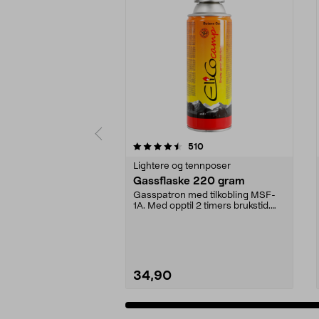
5 av 5 stjerner
4.5 av 5 stjerner
anmeldelser
510
Lightere og tennposer
Gassflaske 220 gram
Gasspatron med tilkobling MSF-
1A. Med opptil 2 timers brukstid.
Gassflaske 220 g...
34,90