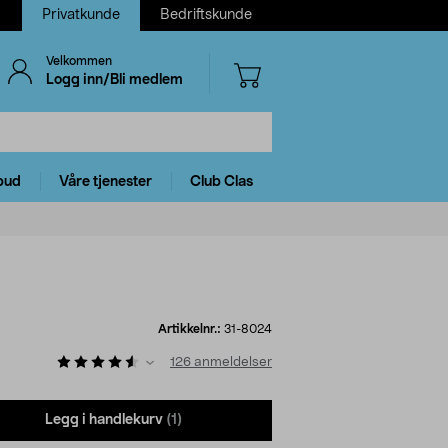
Privatkunde
Bedriftskunde
Velkommen
Logg inn/Bli medlem
bud
Våre tjenester
Club Clas
Artikkelnr.:
31-8024
126
anmeldelser
Legg i handlekurv
(1)