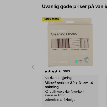
Uvanlig gode priser på vanli
Sjekk prisen
5av 5 stjerner
4.5av 5 stjerner
anmeldelser
3813
Kjøkkenrengjøring
Mikrofiberklut 32 x 31 cm, 4-
pakning
Kåret til «soleklar favoritt» i
svenske Afton...
Utførelse:
Grå/beige