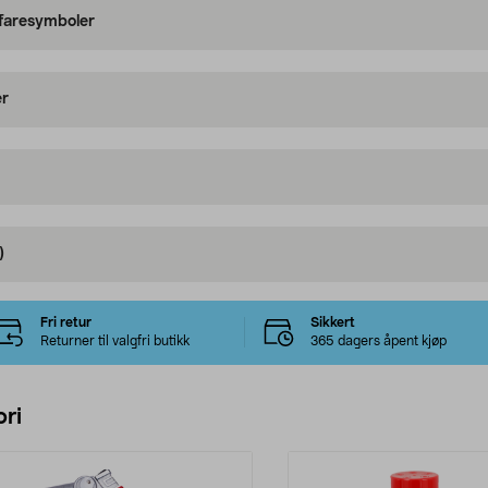
 faresymboler
er
)
Fri retur
Sikkert
Returner til valgfri butikk
365 dagers åpent kjøp
ri