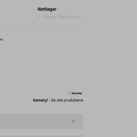
Nettlager
Henter lagerstatus...
en.
Kemetyl
-
Se alle produktene