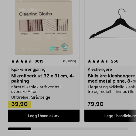
4.5av 5 stjerner
anmeldelser
4.5av 5 stjerner
anmeldels
3813
256
(9,97/stk)
Kjøkkenrengjøring
Kleshengere
Mikrofiberklut 32 x 31 cm, 4-
Sklisikre kleshengere 
pakning
med metallpinne, 8-p
Kåret til «soleklar favoritt» i
Elegant og skikkelig kles
svenske Afton...
tre og metall – finnes i fle
Kleshe...
Utførelse:
Grå/beige
39,90
79,90
Legg i handlekurv
Legg i handlekurv