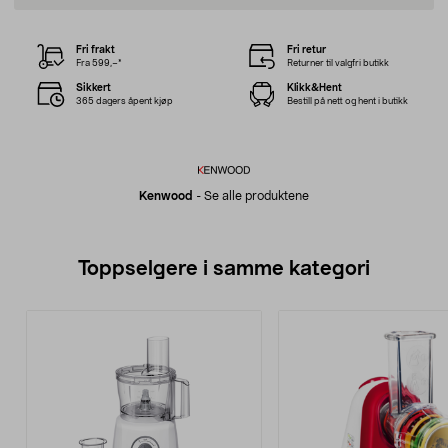
Fri frakt
Fri retur
Fra 599,–*
Returner til valgfri butikk
Sikkert
Klikk&Hent
365 dagers åpent kjøp
Bestill på nett og hent i butikk
Kenwood
-
Se alle produktene
Toppselgere i samme kategori