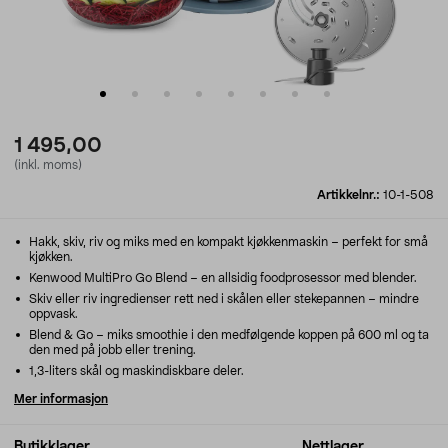
1 495,00
(inkl. moms)
Artikkelnr.:
10-1-508
Hakk, skiv, riv og miks med en kompakt kjøkkenmaskin – perfekt for små
kjøkken.
Kenwood MultiPro Go Blend – en allsidig foodprosessor med blender.
Skiv eller riv ingredienser rett ned i skålen eller stekepannen – mindre
oppvask.
Blend & Go – miks smoothie i den medfølgende koppen på 600 ml og ta
den med på jobb eller trening.
1,3-liters skål og maskindiskbare deler.
Mer informasjon
Butikklager
Nettlager