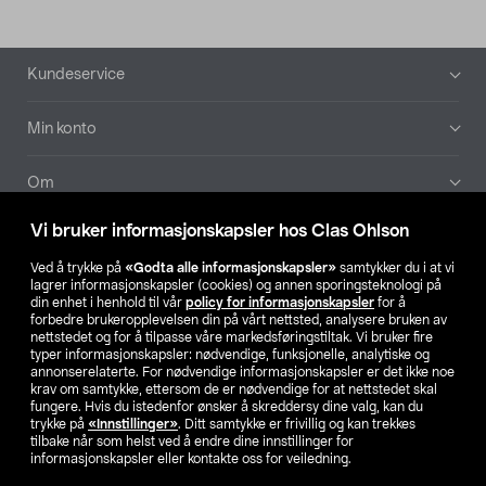
Bunntekst
Kundeservice
Min konto
Om
Vi bruker informasjonskapsler hos Clas Ohlson
Aktuelt
Ved å trykke på
«Godta alle informasjonskapsler»
samtykker du i at vi
lagrer informasjonskapsler (cookies) og annen sporingsteknologi på
Våre selskaper
din enhet i henhold til vår
policy for informasjonskapsler
for å
forbedre brukeropplevelsen din på vårt nettsted, analysere bruken av
nettstedet og for å tilpasse våre markedsføringstiltak. Vi bruker fire
Finn din butikk
typer informasjonskapsler: nødvendige, funksjonelle, analytiske og
annonserelaterte. For nødvendige informasjonskapsler er det ikke noe
krav om samtykke, ettersom de er nødvendige for at nettstedet skal
SE
NO
FI
fungere. Hvis du istedenfor ønsker å skreddersy dine valg, kan du
trykke på
«Innstillinger»
. Ditt samtykke er frivillig og kan trekkes
tilbake når som helst ved å endre dine innstillinger for
informasjonskapsler eller kontakte oss for veiledning.