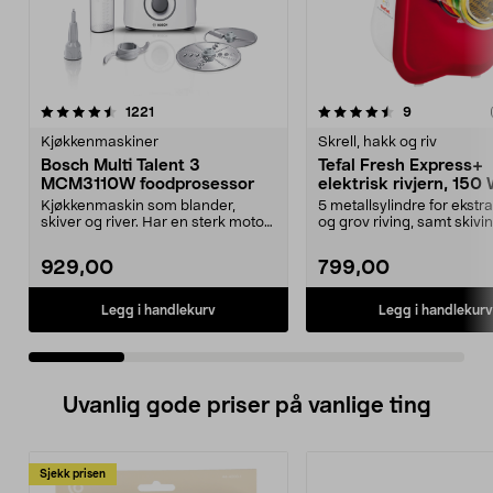
4.5 av 5 stjerner
anmeldelser
4.0 av 5 stjerner
anmeldelser
1221
9
Kjøkkenmaskiner
Skrell, hakk og riv
Bosch Multi Talent 3
Tefal Fresh Express+
MCM3110W foodprosessor
elektrisk rivjern, 150
Kjøkkenmaskin som blander,
5 metallsylindre for ekstra 
skiver og river. Har en sterk motor
og grov riving, samt skivin
som gjør matlagin...
Elektrisk riv...
929,00
799,00
Legg i handlekurv
Legg i handlekurv
Uvanlig gode priser på vanlige ting
Sjekk prisen