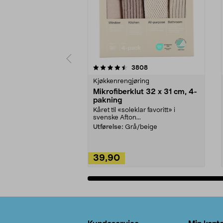
5av 5 stjerner
4.5av 5 stjerner
anmeldelser
3808
Kjøkkenrengjøring
Mikrofiberklut 32 x 31 cm, 4-
pakning
Kåret til «soleklar favoritt» i
svenske Afton...
Utførelse:
Grå/beige
39,90
Legg i handlekurv
Bunntekst