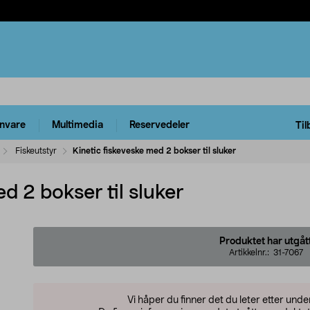
rnvare
Multimedia
Reservedeler
Til
Fiskeutstyr
Kinetic fiskeveske med 2 bokser til sluker
d 2 bokser til sluker
Produktet har utgåt
Artikkelnr.:
31-7067
Vi håper du finner det du leter etter und