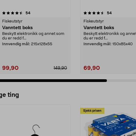
4.5 av 5 stjerner
anmeldelser
4.5 av 5 stjerner
anmeldelser
54
54
Fiskeutstyr
Fiskeutstyr
Vanntett boks
Vanntett boks
Beskytt elektronikk og annet som
Beskytt elektronikk og anne
du er redd f...
du er redd f...
Innvendig mål:
215x128x55
Innvendig mål:
150x85x40
99,90
69,90
149,90
ge ting
Sjekk prisen