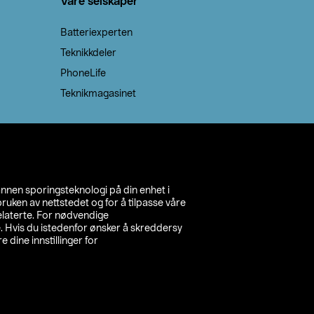
Våre selskaper
Batteriexperten
Teknikkdeler
PhoneLife
Teknikmagasinet
annen sporingsteknologi på din enhet i
ruken av nettstedet og for å tilpasse våre
relaterte. For nødvendige
. Hvis du istedenfor ønsker å skreddersy
e dine innstillinger for
inn din butikk