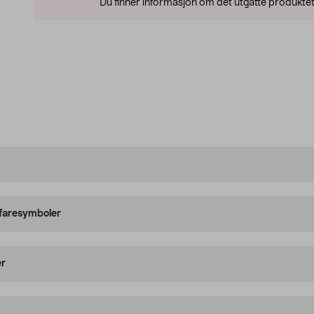
Du finner informasjon om det utgåtte produktet
 faresymboler
er