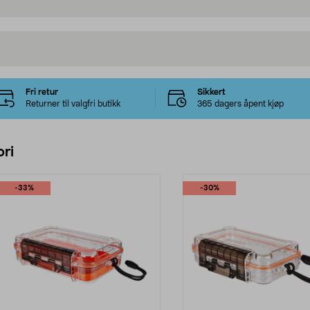
Fri retur
Sikkert
Returner til valgfri butikk
365 dagers åpent kjøp
ri
-33%
-30%