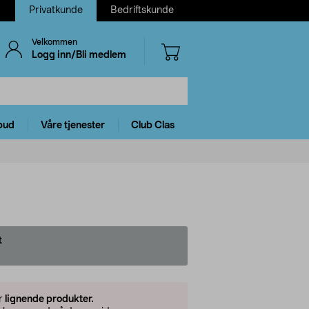
Privatkunde
Bedriftskunde
Velkommen
Logg inn/Bli medlem
bud
Våre tjenester
Club Clas
t
er
lignende produkter.