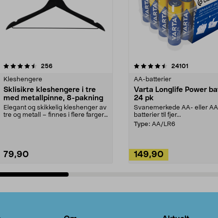
4.5av 5 stjerner
anmeldelser
4.5av 5 stjerner
anmeldels
256
24101
Kleshengere
AA-batterier
Sklisikre kleshengere i tre
Varta Longlife Power ba
med metallpinne, 8-pakning
24 pk
Elegant og skikkelig kleshenger av
Svanemerkede AA- eller A
tre og metall – finnes i flere farger.
batterier til fjer...
Kleshe...
Type:
AA/LR6
79,90
149,90
Legg i handlekurv
Legg i handlekurv