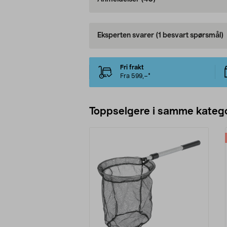
Eksperten svarer
(1 besvart spørsmål)
Fri frakt
Fra 599,–*
Toppselgere i samme katego