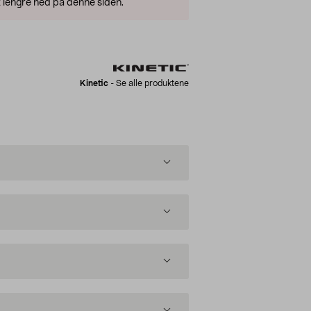
 lengre ned på denne siden.
Kinetic
-
Se alle produktene