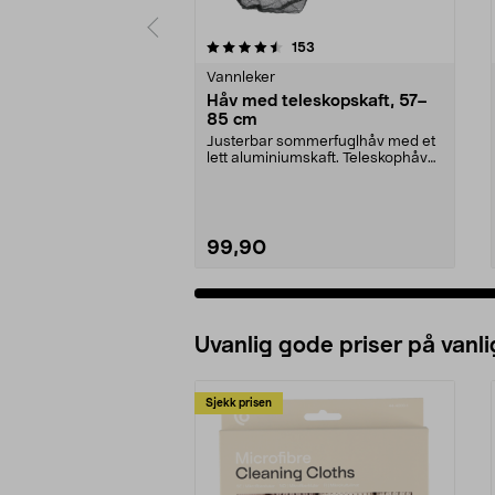
5 av 5 stjerner
4.5 av 5 stjerner
anmeldelser
153
Vannleker
Håv med teleskopskaft, 57–
85 cm
Justerbar sommerfuglhåv med et
lett aluminiumskaft. Teleskophåv
med lang rekkevi...
99,90
Uvanlig gode priser på vanli
Sjekk prisen