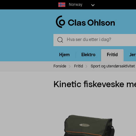
Select
Norway
market
Hjem
Elektro
Fritid
Je
Forside
Fritid
Sport og utendørsaktivitet
Kinetic fiskeveske me