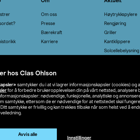
o
Om
Aktuelt
strer
Om oss
Høytrykkspylere
sordet?
Presse
Rengjøring
Bærekraft
Griller
istorikk
Karriere
Kantklippere
Solcellebelysning
er hos Clas Ohlson
kapsler»
samtykker du i at vi lagrer informasjonskapsler (cookies) og 
sler
for å forbedre brukeropplevelsen din på vårt nettsted, analysere b
 informasjonskapsler: nødvendige, funksjonelle, analytiske og annonse
om samtykke, ettersom de er nødvendige for at nettstedet skal fungere
. Ditt samtykke er frivillig og kan trekkes tilbake når som helst ved å endr
veiledning.
lson
Privacy statement
Medlemsvilkår
Kjøpsvilkår
F
Endre til priser ekskl. moms
Avvis alle
Innstillinger