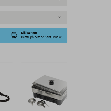
Klikk&Hent
Bestill på nett og hent i butikk