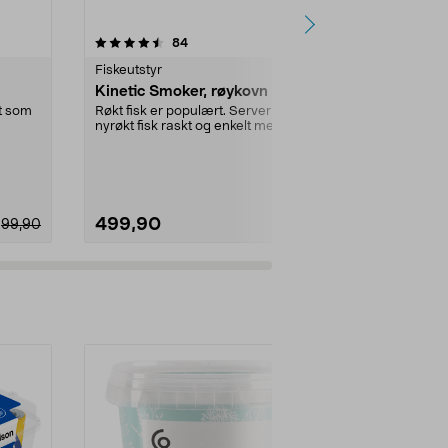
5.0 av 5 stjerner
anmeldelser
4.0
84
5
Fiskeutstyr
Fiskeutstyr
Kinetic Smoker, røykovn
Kinetic nyl
transparent
t som
Røkt fisk er populært. Server
nyrøkt fisk raskt og enkelt med
Slitesterk line
hjelp av en røykeo...
hobbyprosjekte
Dimensjon:
1
499,90
89,90
99,90