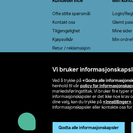
Kundeservice
Min kont
Ofte stilte spørsmål
Login/Regi
Kontakt oss
Glemt pas
Tilgjengelighet
Mine sider
Kjøpsvilkår
Min ordreh
Retur / reklamasjon
EE-avfall
Cookie policy
Vi bruker informasjonskapsl
Leveringsalternativ
Ved å trykke på
«Godta alle informasjons
henhold til vår
policy for informasjonskap
markedsføringstiltak. Vi bruker fire typer
informasjonskapsler er det ikke noe krav 
dine valg, kan du trykke på
«Innstillinger»
informasjonskapsler eller kontakte oss for 
© 2026 Clas Oh
Godta alle informasjonskapsler