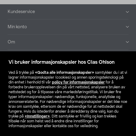
Bunntekst
Kundeservice
Min konto
Om
Aktuelt
Vi bruker informasjonskapsler hos Clas Ohlson
Våre selskaper
Ved å trykke på
«Godta alle informasjonskapsler»
samtykker du i at vi
lagrer informasjonskapsler (cookies) og annen sporingsteknologi på
din enhet i henhold til vår
policy for informasjonskapsler
for å
Finn din butikk
forbedre brukeropplevelsen din på vårt nettsted, analysere bruken av
nettstedet og for å tilpasse våre markedsføringstiltak. Vi bruker fire
typer informasjonskapsler: nødvendige, funksjonelle, analytiske og
annonserelaterte. For nødvendige informasjonskapsler er det ikke noe
SE
NO
FI
krav om samtykke, ettersom de er nødvendige for at nettstedet skal
fungere. Hvis du istedenfor ønsker å skreddersy dine valg, kan du
trykke på
«Innstillinger»
. Ditt samtykke er frivillig og kan trekkes
tilbake når som helst ved å endre dine innstillinger for
informasjonskapsler eller kontakte oss for veiledning.