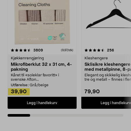
4.5av 5 stjerner
anmeldelser
4.5av 5 stjerner
anmeldels
3809
256
(9,97/stk)
Kjøkkenrengjøring
Kleshengere
Mikrofiberklut 32 x 31 cm, 4-
Sklisikre kleshengere 
pakning
med metallpinne, 8-p
Kåret til «soleklar favoritt» i
Elegant og skikkelig kles
svenske Afton...
tre og metall – finnes i fle
Kleshe...
Utførelse:
Grå/beige
39,90
79,90
Legg i handlekurv
Legg i handlekurv