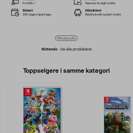
Fra 599,–*
Returner til valgfri butikk
Sikkert
Klikk&Hent
365 dagers åpent kjøp
Bestill på nett og hent i butikk
Nintendo
-
Se alle produktene
Toppselgere i samme kategori