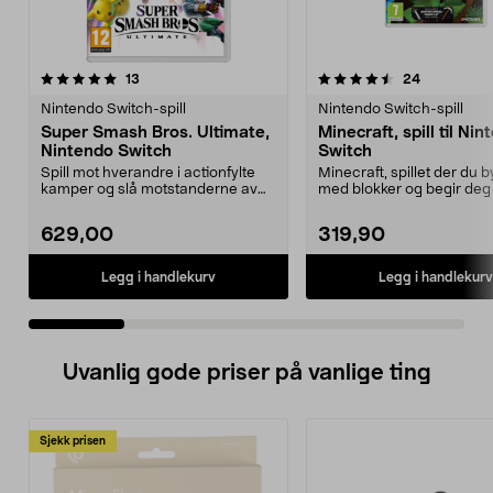
4.5 av 5 stjerner
anmeldelser
5.0 av 5 stjerner
anmeldelse
13
24
Nintendo Switch-spill
Nintendo Switch-spill
Super Smash Bros. Ultimate,
Minecraft, spill til Ni
Nintendo Switch
Switch
Spill mot hverandre i actionfylte
Minecraft, spillet der du 
kamper og slå motstanderne av
med blokker og begir deg
banen. Super Sma...
eventyr. Utforsk...
629,00
319,90
Legg i handlekurv
Legg i handlekurv
Uvanlig gode priser på vanlige ting
Sjekk prisen