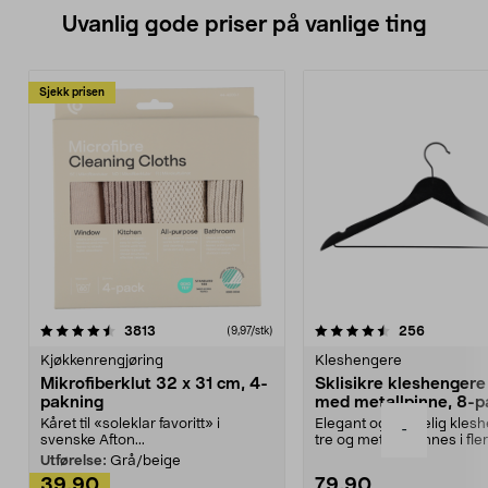
Uvanlig gode priser på vanlige ting
Sjekk prisen
4.5av 5 stjerner
anmeldelser
4.5av 5 stjerner
anmeldels
3813
256
(9,97/stk)
Kjøkkenrengjøring
Kleshengere
Mikrofiberklut 32 x 31 cm, 4-
Sklisikre kleshengere 
pakning
med metallpinne, 8-p
Kåret til «soleklar favoritt» i
Elegant og skikkelig kles
-
svenske Afton...
tre og metall – finnes i fle
Kleshe...
Utførelse:
Grå/beige
39,90
79,90