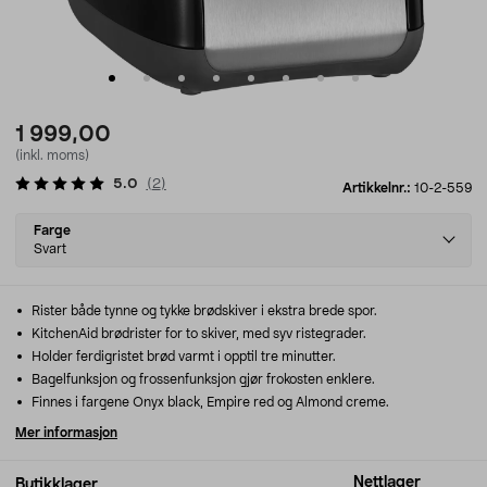
1 999,00
(inkl. moms)
5.0
(
2
)
Artikkelnr.:
10-2-559
Select
Farge
variant
Svart
Rister både tynne og tykke brødskiver i ekstra brede spor.
KitchenAid brødrister for to skiver, med syv ristegrader.
Holder ferdigristet brød varmt i opptil tre minutter.
Bagelfunksjon og frossenfunksjon gjør frokosten enklere.
Finnes i fargene Onyx black, Empire red og Almond creme.
Mer informasjon
Nettlager
Butikklager