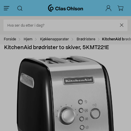
Forside
Hjem
Kjøkkenapparater
Brødristere
KitchenAid brødr
KitchenAid brødrister to skiver, 5KMT221E