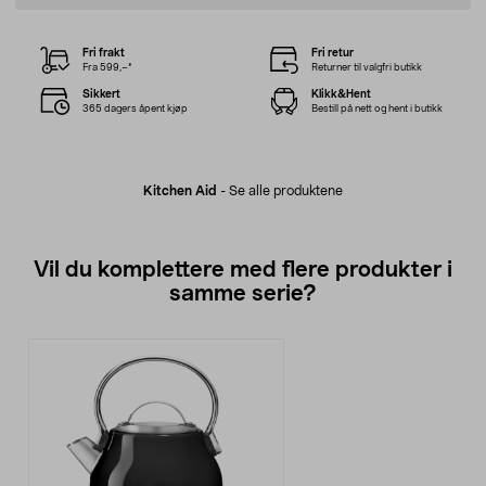
Fri frakt
Fri retur
Fra 599,–*
Returner til valgfri butikk
Sikkert
Klikk&Hent
365 dagers åpent kjøp
Bestill på nett og hent i butikk
Kitchen Aid
-
Se alle produktene
Vil du komplettere med flere produkter i
samme serie?