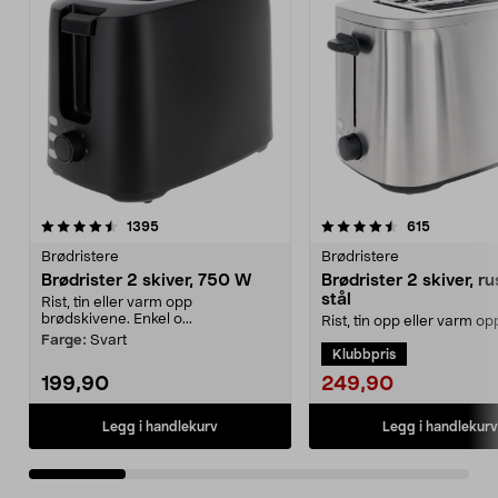
4.5 av 5 stjerner
anmeldelser
4.5 av 5 stjerner
anmeldels
1395
615
Brødristere
Brødristere
Brødrister 2 skiver, 750 W
Brødrister 2 skiver, rus
stål
Rist, tin eller varm opp
brødskivene. Enkel o...
Rist, tin opp eller varm o
7 ristenivåer. Enkel brødris
Farge:
Svart
Klubbpris
rustfritt ...
249,90
199,90
Legg i handlekurv
Legg i handlekurv