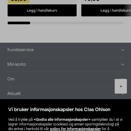
Legg i handlekurv
Legg i handlekurv
Bunntekst
Kundeservice
Min konto
Om
Product
+
quantity
Aktuelt
Våre selskaper
Vi bruker informasjonskapsler hos Clas Ohlson
Ved å trykke på
«Godta alle informasjonskapsler»
samtykker du i at vi
Finn din butikk
lagrer informasjonskapsler (cookies) og annen sporingsteknologi på
din enhet i henhold til vår
policy for informasjonskapsler
for å