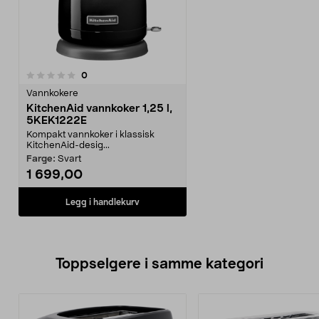
anmeldelser
0
Vannkokere
KitchenAid vannkoker 1,25 l,
5KEK1222E
Kompakt vannkoker i klassisk
KitchenAid-desig...
Farge:
Svart
1 699,00
Legg i handlekurv
Toppselgere i samme kategori