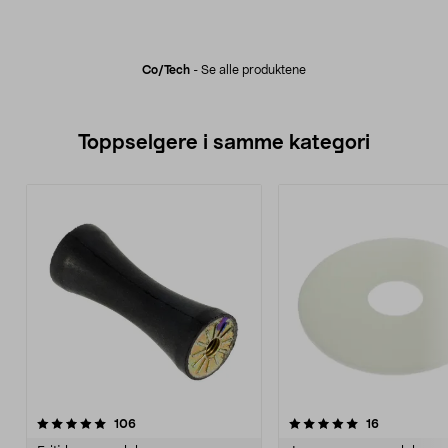
Co/tech
-
Se alle produktene
Toppselgere i samme kategori
5.0 av 5 stjerner
anmeldelser
4.5 av 5 stjerner
anmeldelse
106
16