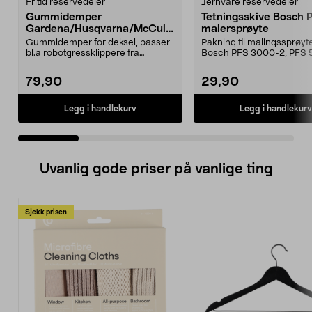
Fritid reservedeler
Jernvare reservedeler
Gummidemper
Tetningsskive Bosch 
Gardena/Husqvarna/McCullo
malersprøyte
ch/Flymo
Gummidemper for deksel, passer
Pakning til malingssprøyt
bl.a robotgressklippere fra
Bosch PFS 3000-2, PFS 
Gardena, Flymo og McC...
og PFS 7000.
79,90
29,90
Legg i handlekurv
Legg i handlekurv
Uvanlig gode priser på vanlige ting
Sjekk prisen