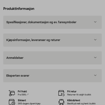
Produktinformasjon
Spesifikasjoner, dokumentasjon og ev. faresymboler
Kjøpsinformasjon, leveranser og returer
Anmeldelser
Eksperten svarer
Fri frakt
Fri retur
Fra 599,–*
Returner til valgfri butikk
Sikkert
Klikk&Hent
365 dagers åpent kjøp
Bestill på nett og hent i butikk