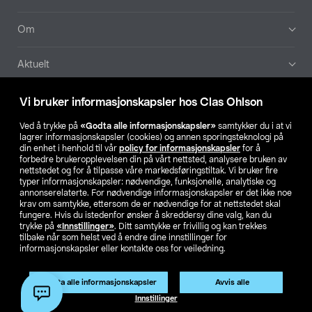
Om
Aktuelt
Våre selskaper
Vi bruker informasjonskapsler hos Clas Ohlson
Ved å trykke på
«Godta alle informasjonskapsler»
samtykker du i at vi
Finn din butikk
lagrer informasjonskapsler (cookies) og annen sporingsteknologi på
din enhet i henhold til vår
policy for informasjonskapsler
for å
forbedre brukeropplevelsen din på vårt nettsted, analysere bruken av
SE
NO
FI
nettstedet og for å tilpasse våre markedsføringstiltak. Vi bruker fire
typer informasjonskapsler: nødvendige, funksjonelle, analytiske og
annonserelaterte. For nødvendige informasjonskapsler er det ikke noe
krav om samtykke, ettersom de er nødvendige for at nettstedet skal
fungere. Hvis du istedenfor ønsker å skreddersy dine valg, kan du
trykke på
«Innstillinger»
. Ditt samtykke er frivillig og kan trekkes
tilbake når som helst ved å endre dine innstillinger for
informasjonskapsler eller kontakte oss for veiledning.
Privacy statement
Medlemsvilkår
Kjøpsvilkår
For bedrifter
Endre til priser ekskl. moms
Produktet har utgått
Godta alle informasjonskapsler
Avvis alle
Artikkelnr.:
51-1320
Innstillinger