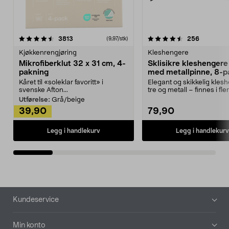
4.5av 5 stjerner
anmeldelser
4.5av 5 stjerner
anmeldels
3813
256
(9,97/stk)
Kjøkkenrengjøring
Kleshengere
Mikrofiberklut 32 x 31 cm, 4-
Sklisikre kleshengere 
pakning
med metallpinne, 8-p
Kåret til «soleklar favoritt» i
Elegant og skikkelig kles
svenske Afton...
tre og metall – finnes i fle
Kleshe...
Utførelse:
Grå/beige
39,90
79,90
Legg i handlekurv
Legg i handlekurv
Bunntekst
Kundeservice
Min konto