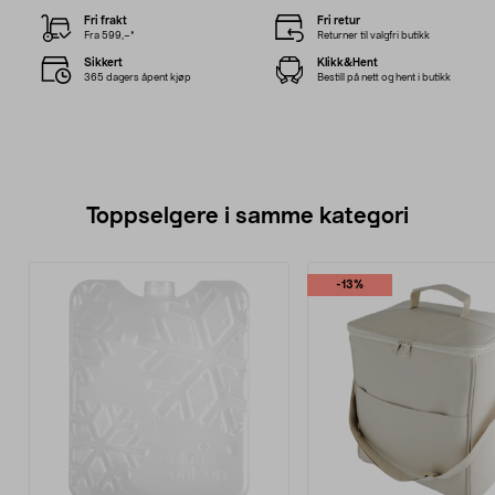
Fri frakt
Fri retur
Fra 599,–*
Returner til valgfri butikk
Sikkert
Klikk&Hent
365 dagers åpent kjøp
Bestill på nett og hent i butikk
Toppselgere i samme kategori
-13%