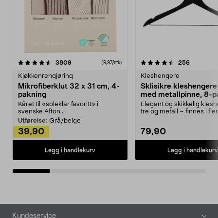
4.5av 5 stjerner
anmeldelser
4.5av 5 stjerner
anmeldels
3809
256
(9,97/stk)
Kjøkkenrengjøring
Kleshengere
Mikrofiberklut 32 x 31 cm, 4-
Sklisikre kleshengere 
pakning
med metallpinne, 8-p
Kåret til «soleklar favoritt» i
Elegant og skikkelig kles
svenske Afton...
tre og metall – finnes i fle
Kleshe...
Utførelse:
Grå/beige
39,90
79,90
Legg i handlekurv
Legg i handlekurv
Bunntekst
Kundeservice