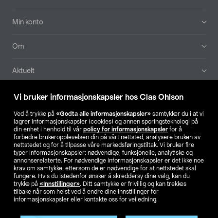
Min konto
Om
Aktuelt
Våre selskaper
Vi bruker informasjonskapsler hos Clas Ohlson
Ved å trykke på
«Godta alle informasjonskapsler»
samtykker du i at vi
Finn din butikk
lagrer informasjonskapsler (cookies) og annen sporingsteknologi på
din enhet i henhold til vår
policy for informasjonskapsler
for å
forbedre brukeropplevelsen din på vårt nettsted, analysere bruken av
SE
NO
FI
nettstedet og for å tilpasse våre markedsføringstiltak. Vi bruker fire
typer informasjonskapsler: nødvendige, funksjonelle, analytiske og
annonserelaterte. For nødvendige informasjonskapsler er det ikke noe
krav om samtykke, ettersom de er nødvendige for at nettstedet skal
fungere. Hvis du istedenfor ønsker å skreddersy dine valg, kan du
trykke på
«Innstillinger»
. Ditt samtykke er frivillig og kan trekkes
tilbake når som helst ved å endre dine innstillinger for
informasjonskapsler eller kontakte oss for veiledning.
Privacy statement
Medlemsvilkår
Kjøpsvilkår
For bedrifter
Endre til priser ekskl. moms