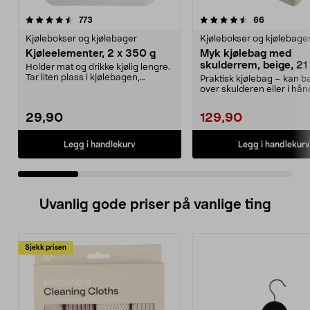
4.5 av 5 stjerner
anmeldelser
4.5 av 5 stjerner
anmeldelse
773
66
Kjølebokser og kjølebager
Kjølebokser og kjølebage
Kjøleelementer, 2 x 350 g
Myk kjølebag med
skulderrem, beige, 21 
Holder mat og drikke kjølig lengre.
Tar liten plass i kjølebagen,
Praktisk kjølebag – kan 
kjøleboksen el...
over skulderen eller i hå
kjølebag med sk...
29,90
129,90
Legg i handlekurv
Legg i handlekurv
Uvanlig gode priser på vanlige ting
Sjekk prisen